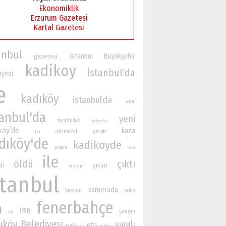
Ekonomiklik
Erzurum Gazetesi
Kartal Gazetesi
anbul
İstanbul Büyükşehir
gazetesi
kadikoy
İstanbul’da
iyesi
e
kadıköy
istanbulda
arac
tanbul'da
yeni
tarafından
Belediye
köy’de
kaza
otomobil
çarptı
iki
dıköy'de
kadikoyde
yangın
özel
ile
öldü
çıktı
dı
çıkan
baskani
stanbul
kamerada
baskan
polis
fenerbahçe
n
İBB
yangin
bu
ıköy Belediyesi
yaralı
etti