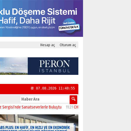
Hesap aç
Oturum aç
📆 07.08.2026 11:48:56
atseverlerle Buluştu
11:21
CHP Kadıköy İlçe Başkanlığı’na Yasemin Özsaraç at