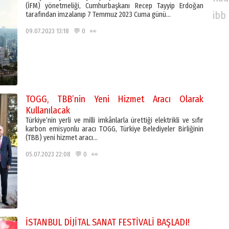
(İFM) yönetmeliği, Cumhurbaşkanı Recep Tayyip Erdoğan
ibb
tarafından imzalanıp 7 Temmuz 2023 Cuma günü…
09.07.2023 13:18 💬 0 👀
TOGG, TBB’nin Yeni Hizmet Aracı Olarak
Kullanılacak
Türkiye’nin yerli ve milli imkânlarla ürettiği elektrikli ve sıfır
karbon emisyonlu aracı TOGG, Türkiye Belediyeler Birliğinin
(TBB) yeni hizmet aracı…
05.07.2023 22:08 💬 0 👀
İSTANBUL DİJİTAL SANAT FESTİVALİ BAŞLADI!