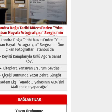
HAVVA’NIN ÜÇ KIZI
09 Temmuz 2026 Perşembe
Yusuf POLAT
Şampiyonluk Sebahattin
ondra Doğa Tarihi Müzesi’nden “Yılın
Şirin’e yazar
ban Hayatı Fotoğrafçısı” Sergisi’nin
11 Mayıs 2026 Pazartesi
Öne Çıkan Fotoğrafları İstanbul’da
Londra Doğa Tarihi Müzesi’nden “Yılın
ban Hayatı Fotoğrafçısı” Sergisi’nin Öne
Çıkan Fotoğrafları İstanbul’da
 Keyifli Kamplarıyla Ünlü Agora Sanat
Köyü
➤ Kitaplara Yansıyan Erzurum Sevdası
 Çiçeği Burnunda Yazar Zehra Güngör
adem Ekşi “Anadolu yakasının AKM’sini
Maltepe’de yapacağız”
BAĞLANTILAR
Yayın Grubumuz