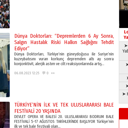
L
Dünya Doktorları: “Depremlerden 6 Ay Sonra,
Ya
Salgın Hastalık Riski Halkın Sağlığını Tehdit
➤ 
Ediyor”
Ya
Dünya Doktorları, Türkiye’nin güneydoğusu ile Suriye’nin
kuzeybatısını vuran korkunç depremden altı ay sonra
konjonktivit, alerjik astım ve cilt reaksiyonlarında artış…
➤
06.08.2023 12:25 💬 0 👀
➤
➤ K
TÜRKİYE’NİN İLK VE TEK ULUSLARARASI BALE
FESTİVALİ 20 YAŞINDA
DEVLET OPERA VE BALESİ 20. ULUSLARARASI BODRUM BALE
FESTİVALİ 5-17 AĞUSTOS TARİHLERİNDE BAŞLIYOR Türkiye’nin
ilk ve tek bale festivali olan…