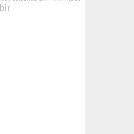
trafik
en
turkiye
bir