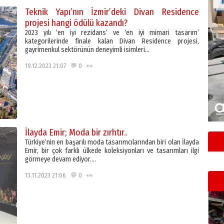
Teknik Yapı’nın İzmir’deki Divan Residence
projesi hangi ödülü kazandı?
2023 yılı ‘en iyi rezidans’ ve ‘en iyi mimari tasarım’
kategorilerinde finale kalan Divan Residence projesi,
gayrimenkul sektörünün deneyimli isimleri…
19.12.2023 21:07 💬 0 👀
İlayda Emir; Moda bir zırhtır..
Türkiye’nin en başarılı moda tasarımcılarından biri olan İlayda
Emir, bir çok farklı ülkede koleksiyonları ve tasarımları ilgi
görmeye devam ediyor….
13.11.2023 21:06 💬 0 👀