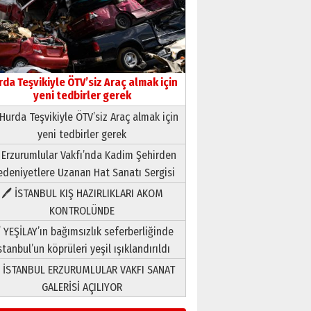
rda Teşvikiyle ÖTV’siz Araç almak için
yeni tedbirler gerek
Hurda Teşvikiyle ÖTV’siz Araç almak için
yeni tedbirler gerek
Neşat YALÇIN
 Erzurumlular Vakfı’nda Kadim Şehirden
Paranın Aile Kültüründeki Yeri
deniyetlere Uzanan Hat Sanatı Sergisi
03 Ağustos 2026 Pazartesi
🖊 İSTANBUL KIŞ HAZIRLIKLARI AKOM
KONTROLÜNDE
Yıldırım Gündoğdu
HAVVA’NIN ÜÇ KIZI
 YEŞİLAY’ın bağımsızlık seferberliğinde
09 Temmuz 2026 Perşembe
stanbul’un köprüleri yeşil ışıklandırıldı
 İSTANBUL ERZURUMLULAR VAKFI SANAT
Yusuf POLAT
GALERİSİ AÇILIYOR
Şampiyonluk Sebahattin
Şirin’e yazar