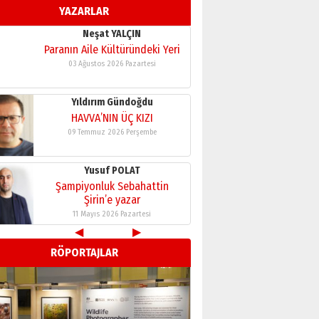
YAZARLAR
11 Mayıs 2026 Pazartesi
Neşat YALÇIN
Paranın Aile Kültüründeki Yeri
03 Ağustos 2026 Pazartesi
Yıldırım Gündoğdu
HAVVA’NIN ÜÇ KIZI
09 Temmuz 2026 Perşembe
Yusuf POLAT
Şampiyonluk Sebahattin
Şirin’e yazar
11 Mayıs 2026 Pazartesi
◀
▶
Neşat YALÇIN
RÖPORTAJLAR
Paranın Aile Kültüründeki Yeri
03 Ağustos 2026 Pazartesi
Yıldırım Gündoğdu