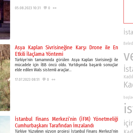
05.08.2023 10:31 💬 0 👀
İst
Beled
Asya Kaplan Sivrisineğine Karşı Drone ile En
v
Etkili İlaçlama Yöntemi
Türkiye’nin tamamında görülen Asya Kaplan Sivrisineği ile
mücadele için İBB öncü oldu. Yurtdışında başarılı sonuçlar
İs
elde edilen Wals sistemli araçlar…
Kadı
17.07.2023 08:51 💬 0 👀
Ka
başla
i
İstanbul Finans Merkezi’nin (İFM) Yönetmeliği
içi
Cumhurbaşkanı Tarafından İmzalandı
Kad
Türkiye Yüzyılının vizyon projesi İstanbul Finans Merkezi’nin