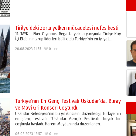
Tirilye’deki zorlu yelken mücadelesi nefes kesti
11. TAYK – Eker Olympos Regatta yelken yarışında Tirilye Koy
İçi Etabı’nın grup liderleri belli oldu Türkiye’nin en iyi yat…
20.08.2023 11:55 💬 0 👀
Türkiye’nin En Genç Festivali Üsküdar’da, Buray
ve Mavi Gri Konseri Coşturdu
Üsküdar Belediyesi’nin bu yıl ikincisini düzenlediği Türkiye’nin
en genç festivali ‘’Üsküdar Gençlik Festivali’’ büyük bir
coşkuyla başladı. Harem Meydanı’nda düzenlenen…
06.08.2023 12:57 💬 0 👀