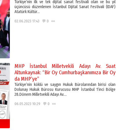
Türkiye’nin ilk ve tek dijital sanat festivali olan ve bu yıl
üçüncüsü düzenlenen İstanbul Dijital Sanat Festivali (IDAF)
Atatürk Kültür…
02.06.2023 17:43 💬 0 👀
MHP İstanbul Milletvekili Adayı Av. Suat
Altunkaynak: “Bir Oy Cumhurbaşkanımıza Bir Oy
da MHP’ye”
Türkiye’nin köklü ve saygın Hukuk Bürolarından birisi olan
Dolunay Hukuk Bürosu Kurucusu MHP İstanbul 1’inci Bölge
28.Dönem Milletvekili Adayı Av….
06.05.2023 10:29 💬 0 👀