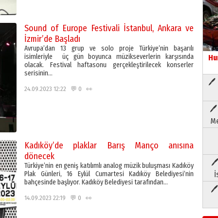
Sound of Europe Festivali İstanbul, Ankara ve
İzmir’de Başladı
Avrupa’dan 13 grup ve solo proje Türkiye’nin başarılı
isimleriyle üç gün boyunca müzikseverlerin karşısında
Hu
olacak. Festival haftasonu gerçekleştirilecek konserler
serisinin…
🖊 
24.09.2023 12:22 💬 0 👀
🖊
Me
Kadıköy’de plaklar Barış Manço anısına
dönecek
🖊
Türkiye’nin en geniş katılımlı analog müzik buluşması Kadıköy
Plak Günleri, 16 Eylül Cumartesi Kadıköy Belediyesi’nin
İ
bahçesinde başlıyor. Kadıköy Belediyesi tarafından…
🖊
14.09.2023 22:19 💬 0 👀