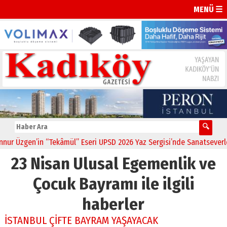
MENÜ ☰
Üzgen’in “Tekâmül” Eseri UPSD 2026 Yaz Sergisi’nde Sanatseverlerle 
23 Nisan Ulusal Egemenlik ve
Çocuk Bayramı ile ilgili
haberler
İSTANBUL ÇİFTE BAYRAM YAŞAYACAK