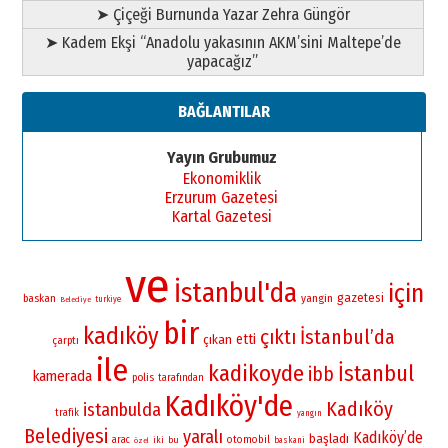
➤ Çiçeği Burnunda Yazar Zehra Güngör
➤ Kadem Ekşi “Anadolu yakasının AKM’sini Maltepe’de
yapacağız”
BAĞLANTILAR
Yayın Grubumuz
Ekonomiklik
Erzurum Gazetesi
Kartal Gazetesi
ve
İstanbul'da
için
gazetesi
yangin
baskan
turkiye
Belediye
bir
kadıköy
çıktı
İstanbul’da
etti
çıkan
çarptı
ile
kadikoyde
İstanbul
ibb
kamerada
polis
tarafından
Kadıköy'de
Kadıköy
istanbulda
trafik
yangın
Belediyesi
yaralı
Kadıköy’de
başladı
otomobil
arac
iki
bu
baskani
özel