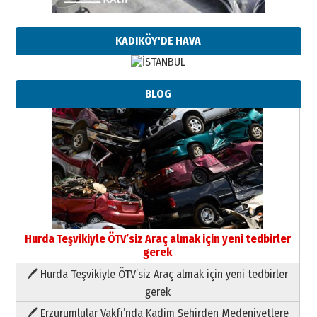
KADIKÖY'DE HAVA
BLOG
Hurda Teşvikiyle ÖTV’siz Araç almak için yeni tedbirler
gerek
🖊 Hurda Teşvikiyle ÖTV’siz Araç almak için yeni tedbirler
Neşat YALÇIN
gerek
Paranın Aile Kültüründeki Yeri
🖊 Erzurumlular Vakfı’nda Kadim Şehirden Medeniyetlere
03 Ağustos 2026 Pazartesi