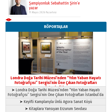
Şampiyonluk Sebahattin Şirin’e
yazar
11 Mayıs 2026 Pazartesi
◀
▶
Neşat YALÇIN
RÖPORTAJLAR
Paranın Aile Kültüründeki Yeri
03 Ağustos 2026 Pazartesi
Yıldırım Gündoğdu
HAVVA’NIN ÜÇ KIZI
09 Temmuz 2026 Perşembe
Yusuf POLAT
Şampiyonluk Sebahattin Şirin’e
Londra Doğa Tarihi Müzesi’nden “Yılın Yaban Hayatı
yazar
Fotoğrafçısı” Sergisi’nin Öne Çıkan Fotoğrafları
11 Mayıs 2026 Pazartesi
İstanbul’da
➤ Londra Doğa Tarihi Müzesi’nden “Yılın Yaban Hayatı
Fotoğrafçısı” Sergisi’nin Öne Çıkan Fotoğrafları İstanbul’da
➤ Keyifli Kamplarıyla Ünlü Agora Sanat Köyü
➤ Kitaplara Yansıyan Erzurum Sevdası