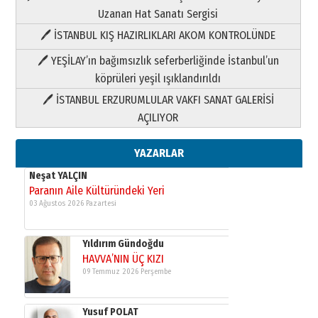
Uzanan Hat Sanatı Sergisi
🖊 İSTANBUL KIŞ HAZIRLIKLARI AKOM KONTROLÜNDE
Yıldırım Gündoğdu
HAVVA’NIN ÜÇ KIZI
🖊 YEŞİLAY’ın bağımsızlık seferberliğinde İstanbul’un
09 Temmuz 2026 Perşembe
köprüleri yeşil ışıklandırıldı
🖊 İSTANBUL ERZURUMLULAR VAKFI SANAT GALERİSİ
Yusuf POLAT
AÇILIYOR
Şampiyonluk Sebahattin Şirin’e
yazar
11 Mayıs 2026 Pazartesi
YAZARLAR
Neşat YALÇIN
Paranın Aile Kültüründeki Yeri
03 Ağustos 2026 Pazartesi
Yıldırım Gündoğdu
HAVVA’NIN ÜÇ KIZI
09 Temmuz 2026 Perşembe
Yusuf POLAT