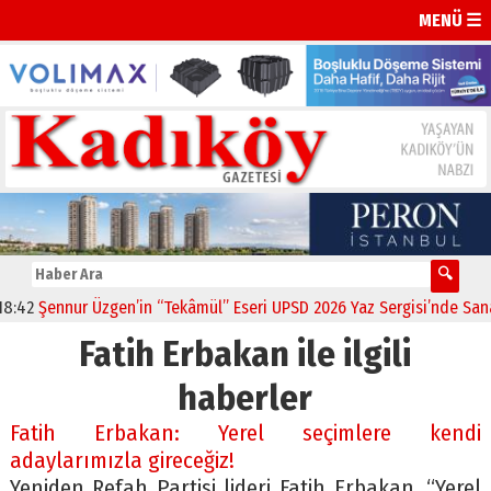
MENÜ ☰
42
Şennur Üzgen’in “Tekâmül” Eseri UPSD 2026 Yaz Sergisi’nde Sanatse
Fatih Erbakan ile ilgili
haberler
Fatih Erbakan: Yerel seçimlere kendi
adaylarımızla gireceğiz!
Yeniden Refah Partisi lideri Fatih Erbakan, “Yerel