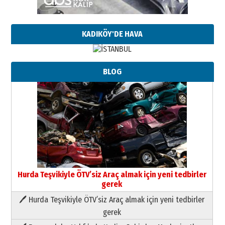
KADIKÖY'DE HAVA
BLOG
Hurda Teşvikiyle ÖTV’siz Araç almak için yeni tedbirler
gerek
🖊 Hurda Teşvikiyle ÖTV’siz Araç almak için yeni tedbirler
Neşat YALÇIN
gerek
Paranın Aile Kültüründeki Yeri