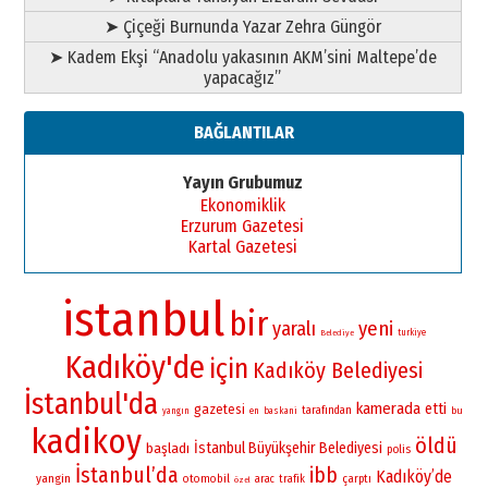
➤ Çiçeği Burnunda Yazar Zehra Güngör
➤ Kadem Ekşi “Anadolu yakasının AKM’sini Maltepe’de
yapacağız”
BAĞLANTILAR
Yayın Grubumuz
Ekonomiklik
Erzurum Gazetesi
Kartal Gazetesi
istanbul
bir
yaralı
yeni
turkiye
Belediye
Kadıköy'de
için
Kadıköy Belediyesi
İstanbul'da
kamerada
etti
gazetesi
tarafından
bu
yangın
en
baskani
kadikoy
öldü
İstanbul Büyükşehir Belediyesi
başladı
polis
İstanbul’da
ibb
Kadıköy’de
yangin
otomobil
çarptı
arac
trafik
özel