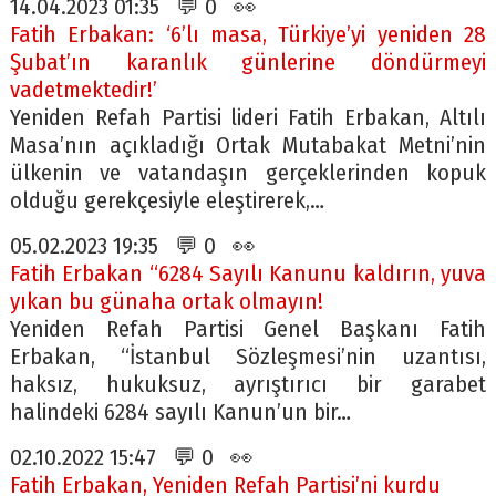
14.04.2023 01:35 💬 0 👀
Fatih Erbakan: ‘6’lı masa, Türkiye’yi yeniden 28
Şubat’ın karanlık günlerine döndürmeyi
vadetmektedir!’
Yeniden Refah Partisi lideri Fatih Erbakan, Altılı
Masa’nın açıkladığı Ortak Mutabakat Metni’nin
ülkenin ve vatandaşın gerçeklerinden kopuk
olduğu gerekçesiyle eleştirerek,…
05.02.2023 19:35 💬 0 👀
Fatih Erbakan “6284 Sayılı Kanunu kaldırın, yuva
yıkan bu günaha ortak olmayın!
Yeniden Refah Partisi Genel Başkanı Fatih
Erbakan, “İstanbul Sözleşmesi’nin uzantısı,
haksız, hukuksuz, ayrıştırıcı bir garabet
halindeki 6284 sayılı Kanun’un bir…
02.10.2022 15:47 💬 0 👀
Fatih Erbakan, Yeniden Refah Partisi’ni kurdu