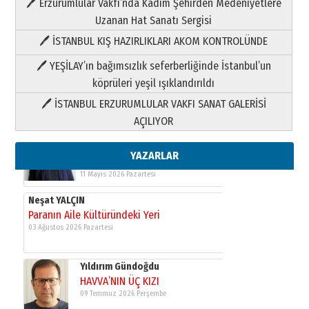
🖊 Erzurumlular Vakfı’nda Kadim Şehirden Medeniyetlere
03 Ağustos 2026 Pazartesi
Uzanan Hat Sanatı Sergisi
🖊 İSTANBUL KIŞ HAZIRLIKLARI AKOM KONTROLÜNDE
Yıldırım Gündoğdu
HAVVA’NIN ÜÇ KIZI
🖊 YEŞİLAY’ın bağımsızlık seferberliğinde İstanbul’un
09 Temmuz 2026 Perşembe
köprüleri yeşil ışıklandırıldı
🖊 İSTANBUL ERZURUMLULAR VAKFI SANAT GALERİSİ
Yusuf POLAT
AÇILIYOR
Şampiyonluk Sebahattin Şirin’e
yazar
11 Mayıs 2026 Pazartesi
YAZARLAR
Neşat YALÇIN
Paranın Aile Kültüründeki Yeri
03 Ağustos 2026 Pazartesi
Yıldırım Gündoğdu
HAVVA’NIN ÜÇ KIZI
09 Temmuz 2026 Perşembe