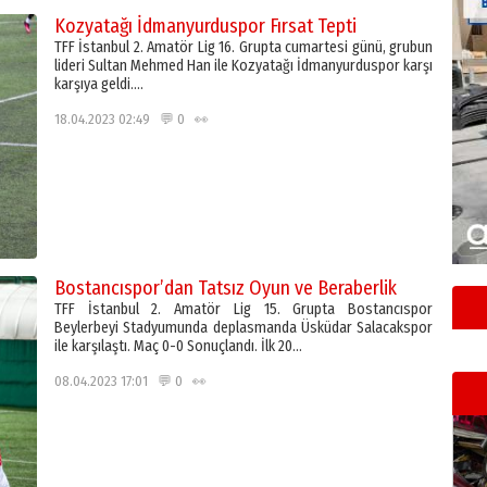
Kozyatağı İdmanyurduspor Fırsat Tepti
TFF İstanbul 2. Amatör Lig 16. Grupta cumartesi günü, grubun
lideri Sultan Mehmed Han ile Kozyatağı İdmanyurduspor karşı
karşıya geldi….
18.04.2023 02:49 💬 0 👀
Bostancıspor’dan Tatsız Oyun ve Beraberlik
TFF İstanbul 2. Amatör Lig 15. Grupta Bostancıspor
Beylerbeyi Stadyumunda deplasmanda Üsküdar Salacakspor
ile karşılaştı. Maç 0-0 Sonuçlandı. İlk 20…
08.04.2023 17:01 💬 0 👀