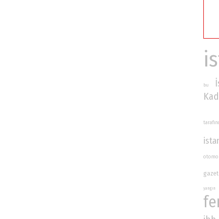
i
bu
Kad
tarafı
ista
otomo
gazet
yangın
fe