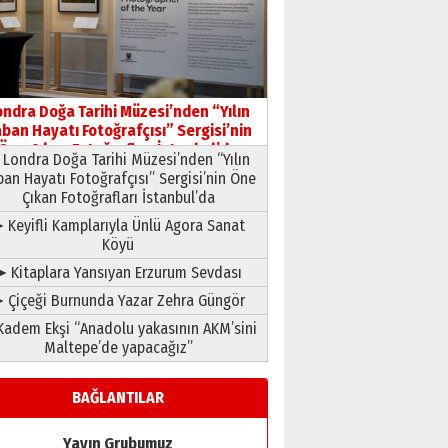
HAVVA’NIN ÜÇ KIZI
09 Temmuz 2026 Perşembe
Yusuf POLAT
Şampiyonluk Sebahattin
ondra Doğa Tarihi Müzesi’nden “Yılın
Şirin’e yazar
ban Hayatı Fotoğrafçısı” Sergisi’nin
11 Mayıs 2026 Pazartesi
Öne Çıkan Fotoğrafları İstanbul’da
Londra Doğa Tarihi Müzesi’nden “Yılın
ban Hayatı Fotoğrafçısı” Sergisi’nin Öne
Çıkan Fotoğrafları İstanbul’da
 Keyifli Kamplarıyla Ünlü Agora Sanat
Köyü
➤ Kitaplara Yansıyan Erzurum Sevdası
 Çiçeği Burnunda Yazar Zehra Güngör
adem Ekşi “Anadolu yakasının AKM’sini
Maltepe’de yapacağız”
BAĞLANTILAR
Yayın Grubumuz