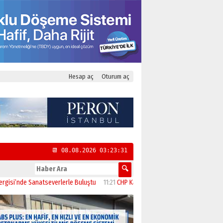
Hesap aç
Oturum aç
📆 08.08.2026 03:23:32
 Sanatseverlerle Buluştu
11:21
CHP Kadıköy İlçe Başkanlığı’na Yasemin Özsara