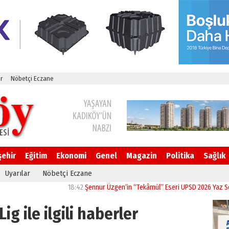
r
Nöbetçi Eczane
şehir
Eğitim
Ekonomi
Genel
Magazin
Politika
Sağlık
Uyarılar
Nöbetçi Eczane
18:42
Şennur Üzgen’in “Tekâmül” Eseri UPSD 2026 Yaz Sergisi’nde
ig ile ilgili haberler