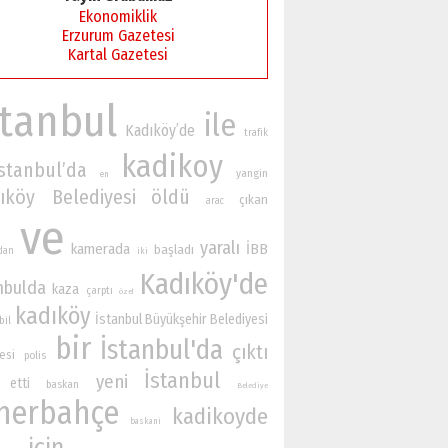
Ekonomiklik
Erzurum Gazetesi
Kartal Gazetesi
stanbul
ile
Kadıköy’de
trafik
kadikoy
İstanbul’da
yangin
en
ıköy Belediyesi
öldü
çıkan
arac
ve
yaralı
kamerada
İBB
başladı
ndan
iki
Kadıköy'de
nbulda
kaza
çarptı
özel
kadıköy
İstanbul Büyükşehir Belediyesi
bil
bir
İstanbul'da
çıktı
esi
polis
İstanbul
yeni
etti
baskan
Belediye
nerbahçe
kadikoyde
baskani