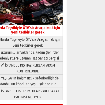
rda Teşvikiyle ÖTV’siz Araç almak için
yeni tedbirler gerek
Hurda Teşvikiyle ÖTV’siz Araç almak için
yeni tedbirler gerek
Neşat YALÇIN
 Erzurumlular Vakfı’nda Kadim Şehirden
Paranın Aile Kültüründeki Yeri
deniyetlere Uzanan Hat Sanatı Sergisi
03 Ağustos 2026 Pazartesi
🖊 İSTANBUL KIŞ HAZIRLIKLARI AKOM
KONTROLÜNDE
Yıldırım Gündoğdu
HAVVA’NIN ÜÇ KIZI
 YEŞİLAY’ın bağımsızlık seferberliğinde
09 Temmuz 2026 Perşembe
stanbul’un köprüleri yeşil ışıklandırıldı
 İSTANBUL ERZURUMLULAR VAKFI SANAT
Yusuf POLAT
GALERİSİ AÇILIYOR
Şampiyonluk Sebahattin
Şirin’e yazar