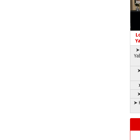
L
Ya
➤ 
Ya
➤
➤
➤ K