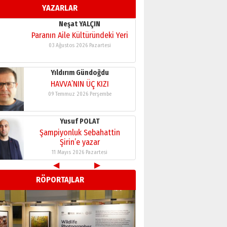
YAZARLAR
11 Mayıs 2026 Pazartesi
Neşat YALÇIN
Paranın Aile Kültüründeki Yeri
03 Ağustos 2026 Pazartesi
Yıldırım Gündoğdu
HAVVA’NIN ÜÇ KIZI
09 Temmuz 2026 Perşembe
Yusuf POLAT
Şampiyonluk Sebahattin
Şirin’e yazar
11 Mayıs 2026 Pazartesi
◀
▶
Neşat YALÇIN
RÖPORTAJLAR
Paranın Aile Kültüründeki Yeri
03 Ağustos 2026 Pazartesi
Yıldırım Gündoğdu