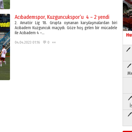
Acıbademspor, Kuzguncukspor’u 4 – 2 yendi
2. Amatör Lig 18. Grupta oynanan karşılaşmalardan biri
Acıbadem Kuzguncuk maçıydı. Göze hoş gelen bir mücadele
ile Acıbadem 4 –…
Hu
04.04.2023 01:16 💬 0 👀
🖊 
🖊
Me
🖊
İ
🖊