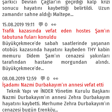
şarkıcı Devran Çağlar‘ın geçirdiği kalp krizi
sonucu hayatını kaybettiği belirtildi. Uzun
zamandır sahne aldığı Maltepe…
15.08.2019 19:11 💬 0 👀
Trafik kazasında vefat eden hostes Şam’ın
tabutuna fuları konuldu
Büyükçekmece’de sabah saatlerinde yaşanan
otobüs kazasında hayatını kaybeden THY kabin
memuru Didem Şam’ın cenazesi yakınları
tarafından hastane morgundan alındı.
Büyükçekmece’de…
08.08.2019 12:59 💬 0 👀
İşadamı Nazmi Durbakayım’ın annesi vefat etti
Teknik Yapı ve İNDER Yönetim Kurulu Başkanı
Nazmi Durbakayım’ın annesi Zehra Durbakayım
hayatını kaybetti. Merhume Zehra Durbakayım’ın
cenazesi bugün Erenköy…