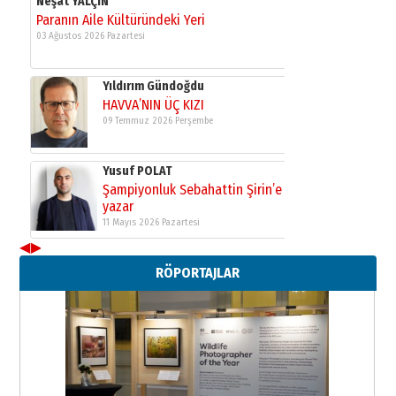
11 Mayıs 2026 Pazartesi
Neşat YALÇIN
Paranın Aile Kültüründeki Yeri
03 Ağustos 2026 Pazartesi
Yıldırım Gündoğdu
HAVVA’NIN ÜÇ KIZI
09 Temmuz 2026 Perşembe
Yusuf POLAT
Şampiyonluk Sebahattin Şirin’e
◀
▶
yazar
11 Mayıs 2026 Pazartesi
RÖPORTAJLAR