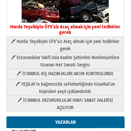
Yıldırım Gündoğdu
HAVVA’NIN ÜÇ KIZI
09 Temmuz 2026 Perşembe
Hurda Teşvikiyle ÖTV’siz Araç almak için yeni tedbirler
gerek
Yusuf POLAT
Şampiyonluk Sebahattin Şirin’e
🖊 Hurda Teşvikiyle ÖTV’siz Araç almak için yeni tedbirler
yazar
gerek
11 Mayıs 2026 Pazartesi
🖊 Erzurumlular Vakfı’nda Kadim Şehirden Medeniyetlere
Neşat YALÇIN
Uzanan Hat Sanatı Sergisi
Paranın Aile Kültüründeki Yeri
🖊 İSTANBUL KIŞ HAZIRLIKLARI AKOM KONTROLÜNDE
03 Ağustos 2026 Pazartesi
🖊 YEŞİLAY’ın bağımsızlık seferberliğinde İstanbul’un
Yıldırım Gündoğdu
köprüleri yeşil ışıklandırıldı
HAVVA’NIN ÜÇ KIZI
🖊 İSTANBUL ERZURUMLULAR VAKFI SANAT GALERİSİ
09 Temmuz 2026 Perşembe
AÇILIYOR
Yusuf POLAT
YAZARLAR
Şampiyonluk Sebahattin Şirin’e
yazar