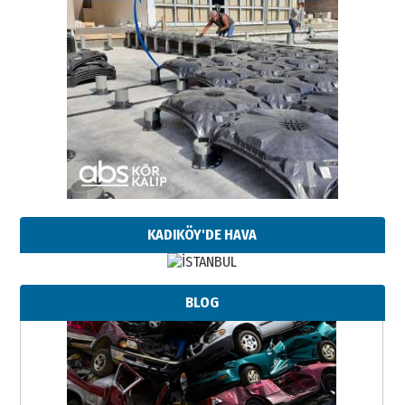
KADIKÖY'DE HAVA
BLOG
Neşat YALÇIN
Paranın Aile Kültüründeki Yeri
03 Ağustos 2026 Pazartesi