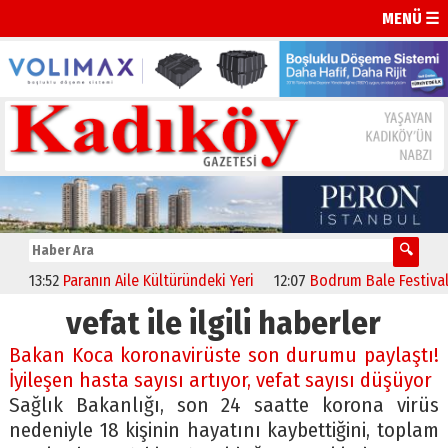
MENÜ ☰
13:52
Paranın Aile Kültüründeki Yeri
12:07
Bodrum Bale Festivali, “Ku
vefat ile ilgili haberler
Bakan Koca koronavirüste son durumu paylaştı!
İyileşen hasta sayısı artıyor, vefat sayısı düşüyor
Sağlık Bakanlığı, son 24 saatte korona virüs
nedeniyle 18 kişinin hayatını kaybettiğini, toplam