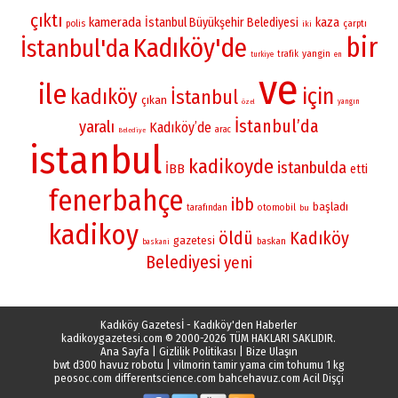
çıktı
kamerada
İstanbul Büyükşehir Belediyesi
kaza
polis
çarptı
iki
bir
Kadıköy'de
İstanbul'da
yangin
trafik
turkiye
en
ve
ile
için
kadıköy
İstanbul
çıkan
yangın
özel
İstanbul’da
yaralı
Kadıköy’de
arac
Belediye
istanbul
kadikoyde
istanbulda
İBB
etti
fenerbahçe
ibb
başladı
otomobil
tarafından
bu
kadikoy
öldü
Kadıköy
gazetesi
baskan
baskani
Belediyesi
yeni
Kadıköy Gazetesİ - Kadıköy'den Haberler
kadikoygazetesi.com
© 2000-2026 TÜM HAKLARI SAKLIDIR.
Ana Sayfa
|
Gizlilik Politikası
|
Bize Ulaşın
bwt d300 havuz robotu
|
vilmorin tamir yama cim tohumu 1 kg
peosoc.com
differentscience.com
bahcehavuz.com
Acil Dişçi