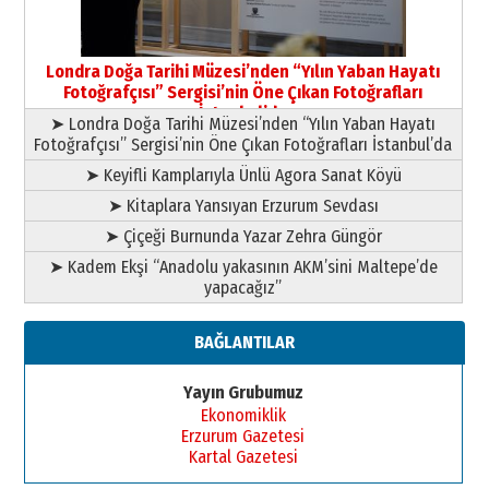
Londra Doğa Tarihi Müzesi’nden “Yılın Yaban Hayatı
Fotoğrafçısı” Sergisi’nin Öne Çıkan Fotoğrafları
İstanbul’da
➤ Londra Doğa Tarihi Müzesi’nden “Yılın Yaban Hayatı
Fotoğrafçısı” Sergisi’nin Öne Çıkan Fotoğrafları İstanbul’da
➤ Keyifli Kamplarıyla Ünlü Agora Sanat Köyü
➤ Kitaplara Yansıyan Erzurum Sevdası
➤ Çiçeği Burnunda Yazar Zehra Güngör
➤ Kadem Ekşi “Anadolu yakasının AKM’sini Maltepe’de
yapacağız”
BAĞLANTILAR
Yayın Grubumuz
Ekonomiklik
Erzurum Gazetesi
Kartal Gazetesi