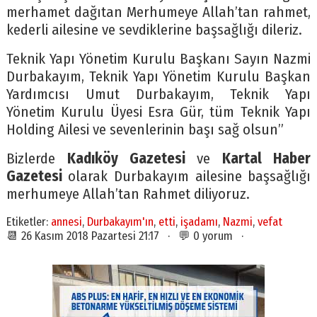
merhamet dağıtan Merhumeye Allah’tan rahmet,
kederli ailesine ve sevdiklerine başsağlığı dileriz.
Teknik Yapı Yönetim Kurulu Başkanı Sayın Nazmi
Durbakayım, Teknik Yapı Yönetim Kurulu Başkan
Yardımcısı Umut Durbakayım, Teknik Yapı
Yönetim Kurulu Üyesi Esra Gür, tüm Teknik Yapı
Holding Ailesi ve sevenlerinin başı sağ olsun”
Bizlerde
Kadıköy Gazetesi
ve
Kartal Haber
Gazetesi
olarak Durbakayım ailesine başsağlığı
merhumeye Allah’tan Rahmet diliyoruz.
Etiketler:
annesi
,
Durbakayım'ın
,
etti
,
işadamı
,
Nazmi
,
vefat
📆 26 Kasım 2018 Pazartesi 21:17 · 💬 0 yorum ·