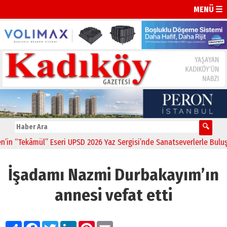
MENÜ ☰
“Tekâmül” Eseri UPSD 2026 Yaz Sergisi’nde Sanatseverlerle Buluştu
İşadamı Nazmi Durbakayım’ın
annesi vefat etti
Paylaş
Facebook
Twitter
LinkedIn
Pinterest
Email