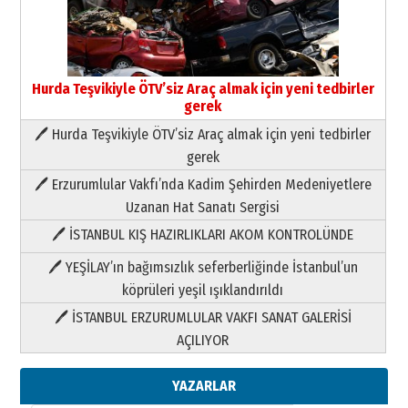
Hurda Teşvikiyle ÖTV’siz Araç almak için yeni tedbirler
gerek
🖊 Hurda Teşvikiyle ÖTV’siz Araç almak için yeni tedbirler
Neşat YALÇIN
gerek
Paranın Aile Kültüründeki Yeri
🖊 Erzurumlular Vakfı’nda Kadim Şehirden Medeniyetlere
03 Ağustos 2026 Pazartesi
Uzanan Hat Sanatı Sergisi
🖊 İSTANBUL KIŞ HAZIRLIKLARI AKOM KONTROLÜNDE
Yıldırım Gündoğdu
HAVVA’NIN ÜÇ KIZI
🖊 YEŞİLAY’ın bağımsızlık seferberliğinde İstanbul’un
09 Temmuz 2026 Perşembe
köprüleri yeşil ışıklandırıldı
🖊 İSTANBUL ERZURUMLULAR VAKFI SANAT GALERİSİ
Yusuf POLAT
AÇILIYOR
Şampiyonluk Sebahattin Şirin’e
yazar
11 Mayıs 2026 Pazartesi
YAZARLAR