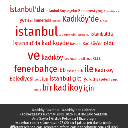
İstanbul'da
İstanbul Büyükşehir Belediyesi
yangin
en
Belediye
Kadıköy'de
yeni
kamerada
çıkan
iki
baskani
istanbul
istanbulda
otomobil
bu
turkiye
özel
kadikoyde
İstanbul’da
öldü
Kadıköy’de
başladı
ve
kadıköy
kaza
tarafından
trafik
arac
fenerbahçe
ile
Kadıköy
ibb
etti
baskan
İstanbul
Belediyesi
çıktı
yaralı
İBB
gazetesi
polis
çarptı
bir
kadikoy
için
yangın
Kadıköy Gazetesİ - Kadıköy'den Haberler
kadikoygazetesi.com
© 2000-2026 TÜM HAKLARI SAKLIDIR.
Ana Sayfa
|
Gizlilik Politikası
|
Bize Ulaşın
waterfun cocuk sisme havuz 76x20 cm
|
jakuzi jeti damla model
differentscience.com
scholarsplatform.com
bahcehavuz.com
Acil Dişçi