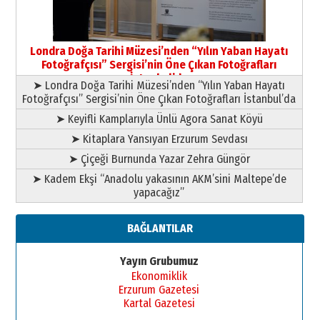
Yusuf POLAT
Şampiyonluk Sebahattin Şirin’e
Londra Doğa Tarihi Müzesi’nden “Yılın Yaban Hayatı
yazar
Fotoğrafçısı” Sergisi’nin Öne Çıkan Fotoğrafları
11 Mayıs 2026 Pazartesi
İstanbul’da
➤ Londra Doğa Tarihi Müzesi’nden “Yılın Yaban Hayatı
Fotoğrafçısı” Sergisi’nin Öne Çıkan Fotoğrafları İstanbul’da
➤ Keyifli Kamplarıyla Ünlü Agora Sanat Köyü
➤ Kitaplara Yansıyan Erzurum Sevdası
➤ Çiçeği Burnunda Yazar Zehra Güngör
➤ Kadem Ekşi “Anadolu yakasının AKM’sini Maltepe’de
yapacağız”
BAĞLANTILAR
Yayın Grubumuz
Ekonomiklik
Erzurum Gazetesi
Kartal Gazetesi