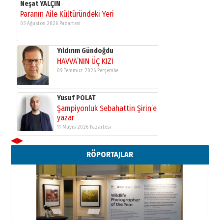
Neşat YALÇIN
Paranın Aile Kültüründeki Yeri
03 Ağustos 2026 Pazartesi
Yıldırım Gündoğdu
HAVVA’NIN ÜÇ KIZI
09 Temmuz 2026 Perşembe
Yusuf POLAT
Şampiyonluk Sebahattin Şirin’e
yazar
11 Mayıs 2026 Pazartesi
◀
▶
Neşat YALÇIN
RÖPORTAJLAR
Paranın Aile Kültüründeki Yeri
03 Ağustos 2026 Pazartesi
Yıldırım Gündoğdu
HAVVA’NIN ÜÇ KIZI
09 Temmuz 2026 Perşembe