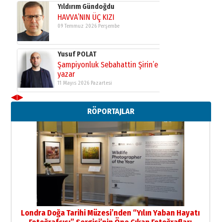
Yıldırım Gündoğdu
HAVVA’NIN ÜÇ KIZI
09 Temmuz 2026 Perşembe
Yusuf POLAT
Şampiyonluk Sebahattin Şirin’e
yazar
11 Mayıs 2026 Pazartesi
◀
▶
Neşat YALÇIN
RÖPORTAJLAR
Paranın Aile Kültüründeki Yeri
03 Ağustos 2026 Pazartesi
Yıldırım Gündoğdu
HAVVA’NIN ÜÇ KIZI
09 Temmuz 2026 Perşembe
Yusuf POLAT
Şampiyonluk Sebahattin Şirin’e
Londra Doğa Tarihi Müzesi’nden “Yılın Yaban Hayatı
yazar