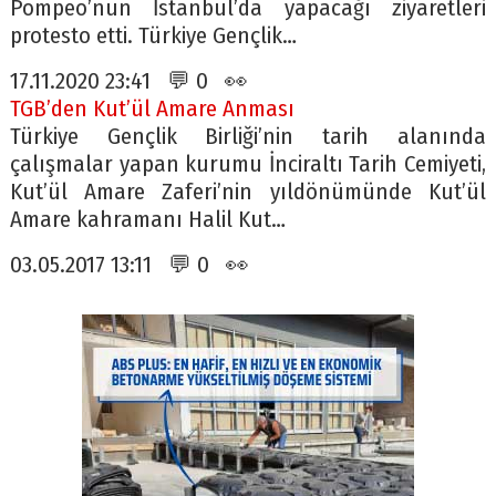
Pompeo’nun İstanbul’da yapacağı ziyaretleri
protesto etti. Türkiye Gençlik…
17.11.2020 23:41 💬 0 👀
TGB’den Kut’ül Amare Anması
Türkiye Gençlik Birliği’nin tarih alanında
çalışmalar yapan kurumu İnciraltı Tarih Cemiyeti,
Kut’ül Amare Zaferi’nin yıldönümünde Kut’ül
Amare kahramanı Halil Kut…
03.05.2017 13:11 💬 0 👀