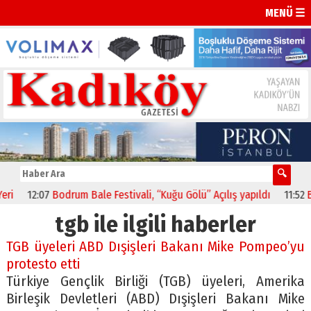
MENÜ ☰
12:07
Bodrum Bale Festivali, “Kuğu Gölü” Açılış yapıldı
11:52
BBP’
tgb ile ilgili haberler
TGB üyeleri ABD Dışişleri Bakanı Mike Pompeo’yu
protesto etti
Türkiye Gençlik Birliği (TGB) üyeleri, Amerika
Birleşik Devletleri (ABD) Dışişleri Bakanı Mike