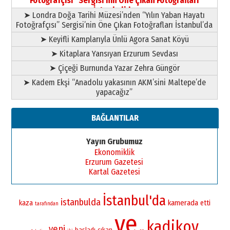
Fotoğrafçısı” Sergisi’nin Öne Çıkan Fotoğrafları
11 Mayıs 2026 Pazartesi
İstanbul’da
➤ Londra Doğa Tarihi Müzesi’nden “Yılın Yaban Hayatı
Fotoğrafçısı” Sergisi’nin Öne Çıkan Fotoğrafları İstanbul’da
➤ Keyifli Kamplarıyla Ünlü Agora Sanat Köyü
➤ Kitaplara Yansıyan Erzurum Sevdası
➤ Çiçeği Burnunda Yazar Zehra Güngör
➤ Kadem Ekşi “Anadolu yakasının AKM’sini Maltepe’de
yapacağız”
BAĞLANTILAR
Yayın Grubumuz
Ekonomiklik
Erzurum Gazetesi
Kartal Gazetesi
İstanbul'da
istanbulda
kamerada
kaza
etti
tarafından
ve
kadikoy
yeni
başladı
çıkan