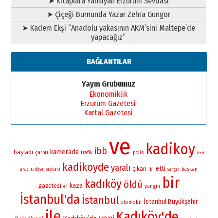
➤ Kitaplara Yansıyan Erzurum Sevdası
➤ Çiçeği Burnunda Yazar Zehra Güngör
➤ Kadem Ekşi “Anadolu yakasının AKM’sini Maltepe’de
yapacağız”
BAĞLANTILAR
Yayın Grubumuz
Ekonomiklik
Erzurum Gazetesi
Kartal Gazetesi
ve
kadikoy
ibb
kamerada
başladı
çarptı
polis
trafik
özel
kadikoyde
yaralı
etti
çıkan
baskan
arac
iki
turkiye
baskani
yangın
bir
kadıköy
öldü
kaza
gazetesi
yangin
en
İstanbul'da
İstanbul
İstanbul Büyükşehir
otomobil
ile
Kadıköy'de