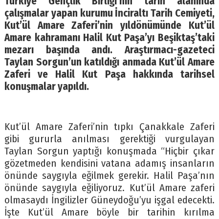
Türkiye Gençlik Birliği’nin tarih alanında
çalışmalar yapan kurumu İnciraltı Tarih Cemiyeti,
Kut’ül Amare Zaferi’nin yıldönümünde Kut’ül
Amare kahramanı Halil Kut Paşa’yı Beşiktaş’taki
mezarı başında andı. Araştırmacı-gazeteci
Taylan Sorgun’un katıldığı anmada Kut’ül Amare
Zaferi ve Halil Kut Paşa hakkında tarihsel
konuşmalar yapıldı.
Kut’ül Amare Zaferi’nin tıpkı Çanakkale Zaferi
gibi gururla anılması gerektiği vurgulayan
Taylan Sorgun yaptığı konuşmada “Hiçbir çıkar
gözetmeden kendisini vatana adamış insanların
önünde saygıyla eğilmek gerekir. Halil Paşa’nın
önünde saygıyla eğiliyoruz. Kut’ül Amare zaferi
olmasaydı İngilizler Güneydoğu’yu işgal edecekti.
İşte Kut’ül Amare böyle bir tarihin kırılma