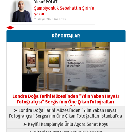
Yusuf POLAT
Şampiyonluk Sebahattin Şirin’e
yazar
11 Mayıs 2026 Pazartesi
◀
▶
Neşat YALÇIN
RÖPORTAJLAR
Paranın Aile Kültüründeki Yeri
03 Ağustos 2026 Pazartesi
Yıldırım Gündoğdu
HAVVA’NIN ÜÇ KIZI
09 Temmuz 2026 Perşembe
Yusuf POLAT
Şampiyonluk Sebahattin Şirin’e
Londra Doğa Tarihi Müzesi’nden “Yılın Yaban Hayatı
yazar
Fotoğrafçısı” Sergisi’nin Öne Çıkan Fotoğrafları
11 Mayıs 2026 Pazartesi
İstanbul’da
➤ Londra Doğa Tarihi Müzesi’nden “Yılın Yaban Hayatı
Fotoğrafçısı” Sergisi’nin Öne Çıkan Fotoğrafları İstanbul’da
➤ Keyifli Kamplarıyla Ünlü Agora Sanat Köyü