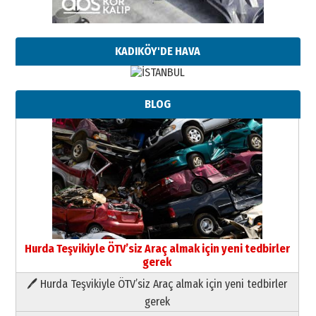
KADIKÖY'DE HAVA
BLOG
Hurda Teşvikiyle ÖTV’siz Araç almak için yeni tedbirler
gerek
🖊 Hurda Teşvikiyle ÖTV’siz Araç almak için yeni tedbirler
Neşat YALÇIN
gerek
Paranın Aile Kültüründeki Yeri