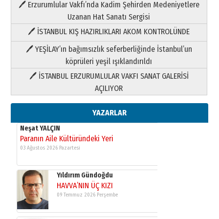
🖊 Erzurumlular Vakfı’nda Kadim Şehirden Medeniyetlere
03 Ağustos 2026 Pazartesi
Uzanan Hat Sanatı Sergisi
🖊 İSTANBUL KIŞ HAZIRLIKLARI AKOM KONTROLÜNDE
Yıldırım Gündoğdu
HAVVA’NIN ÜÇ KIZI
🖊 YEŞİLAY’ın bağımsızlık seferberliğinde İstanbul’un
09 Temmuz 2026 Perşembe
köprüleri yeşil ışıklandırıldı
🖊 İSTANBUL ERZURUMLULAR VAKFI SANAT GALERİSİ
Yusuf POLAT
AÇILIYOR
Şampiyonluk Sebahattin Şirin’e
yazar
11 Mayıs 2026 Pazartesi
YAZARLAR
Neşat YALÇIN
Paranın Aile Kültüründeki Yeri
03 Ağustos 2026 Pazartesi
Yıldırım Gündoğdu
HAVVA’NIN ÜÇ KIZI
09 Temmuz 2026 Perşembe