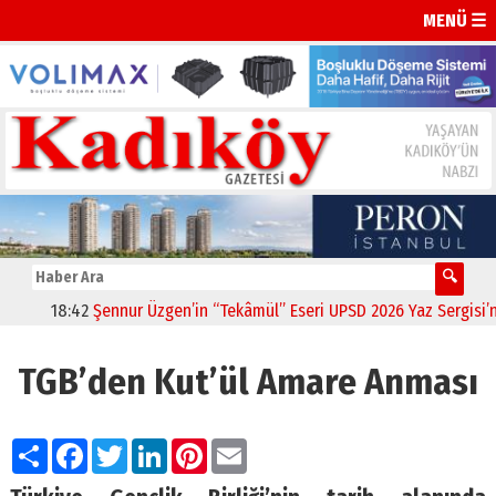
MENÜ ☰
18:42
Şennur Üzgen’in “Tekâmül” Eseri UPSD 2026 Yaz Sergisi’nde
TGB’den Kut’ül Amare Anması
Paylaş
Facebook
Twitter
LinkedIn
Pinterest
Email