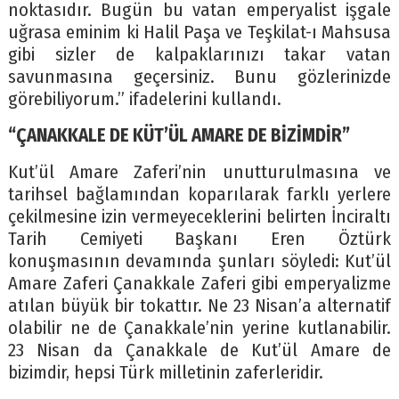
noktasıdır. Bugün bu vatan emperyalist işgale
uğrasa eminim ki Halil Paşa ve Teşkilat-ı Mahsusa
gibi sizler de kalpaklarınızı takar vatan
savunmasına geçersiniz. Bunu gözlerinizde
görebiliyorum.” ifadelerini kullandı.
“ÇANAKKALE DE KÜT’ÜL AMARE DE BİZİMDİR”
Kut’ül Amare Zaferi’nin unutturulmasına ve
tarihsel bağlamından koparılarak farklı yerlere
çekilmesine izin vermeyeceklerini belirten İnciraltı
Tarih Cemiyeti Başkanı Eren Öztürk
konuşmasının devamında şunları söyledi: Kut’ül
Amare Zaferi Çanakkale Zaferi gibi emperyalizme
atılan büyük bir tokattır. Ne 23 Nisan’a alternatif
olabilir ne de Çanakkale’nin yerine kutlanabilir.
23 Nisan da Çanakkale de Kut’ül Amare de
bizimdir, hepsi Türk milletinin zaferleridir.