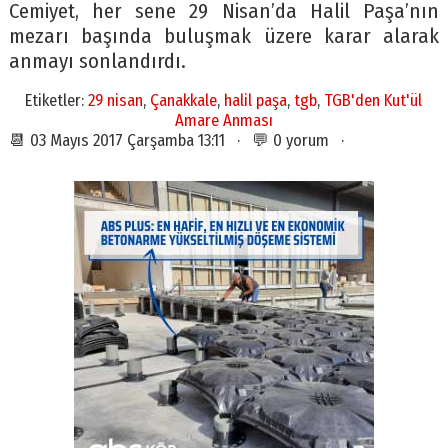
Cemiyet, her sene 29 Nisan’da Halil Paşa’nın
mezarı başında buluşmak üzere karar alarak
anmayı sonlandırdı.
Etiketler:
29 nisan
,
Çanakkale
,
halil paşa
,
tgb
,
TGB'den Kut'ül
Amare Anması
📆 03 Mayıs 2017 Çarşamba 13:11 · 💬 0 yorum ·