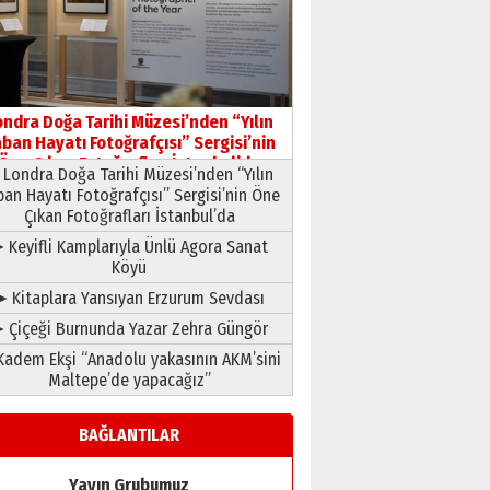
ondra Doğa Tarihi Müzesi’nden “Yılın
ban Hayatı Fotoğrafçısı” Sergisi’nin
Öne Çıkan Fotoğrafları İstanbul’da
Londra Doğa Tarihi Müzesi’nden “Yılın
ban Hayatı Fotoğrafçısı” Sergisi’nin Öne
Çıkan Fotoğrafları İstanbul’da
 Keyifli Kamplarıyla Ünlü Agora Sanat
Köyü
➤ Kitaplara Yansıyan Erzurum Sevdası
 Çiçeği Burnunda Yazar Zehra Güngör
adem Ekşi “Anadolu yakasının AKM’sini
Maltepe’de yapacağız”
BAĞLANTILAR
Yayın Grubumuz