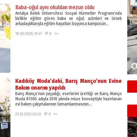
Baba-oğul aynı okuldan mezun oldu
Antalya Belek Üniversitesi Sosyal Hizmetler Programı’nda
birlikte eğitim gören baba ve oğul, azimleri ve örnek
arkadaşlıklarıyla eğitim hayatları boyunca kampüsün…
18.06.2026 10:47 💬 0 👀
Kadıköy Moda’daki, Barış Manço’nun Evine
Bakım onarım yapıldı
Barış Manço’nun yaşadığı, eserlerini ürettiği ve Barış Manço
Moda 81300 adıyla 2010 yılında müze konseptiyle hazırlanan
evi bakım çalışmalarının tamamlanmasının…
23.12.2022 20:32 💬 0 👀