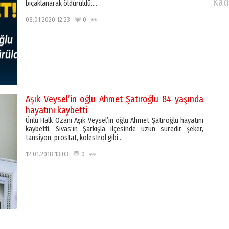
Kad
bıçaklanarak öldürüldü….
08.01.2020 12:23 💬 0 👀
Aşık Veysel’in oğlu Ahmet Şatıroğlu 84 yaşında
hayatını kaybetti
Ünlü Halk Ozanı Aşık Veysel’in oğlu Ahmet Şatıroğlu hayatını
kaybetti. Sivas’ın Şarkışla ilçesinde uzun süredir şeker,
tansiyon, prostat, kolestrol gibi…
12.01.2018 13:03 💬 0 👀