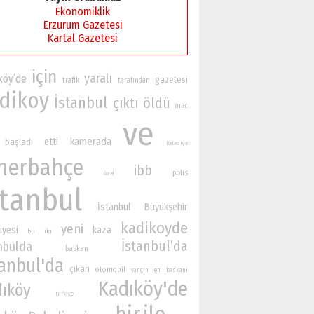
Ekonomiklik
Erzurum Gazetesi
Kartal Gazetesi
için
yaralı
köy’de
gazetesi
trafik
tarafından
dikoy
İstanbul
çıktı
öldü
arac
ve
kamerada
etti
başladı
Belediye
nerbahçe
ibb
polis
özel
stanbul
İstanbul Büyükşehir
kadikoyde
yeni
iyesi
kaza
bu
iki
İstanbul’da
nbulda
baskan
tanbul'da
çıkan
otomobil
yangın
en
baskani
Kadıköy'de
dıköy
turkiye