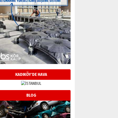
KADIKÖY'DE HAVA
BLOG
Neşat YALÇIN
Paranın Aile Kültüründeki Yeri
03 Ağustos 2026 Pazartesi