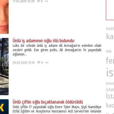
17.04.2020 16:38 💬 0 👀
Kadı
ka
Ünlü iş adamının oğlu ölü bulundu
Lüks bir sitede ünlü iş adamı Ali Armağan’ın evinden silah
sesleri geldi. Eve giren polis, Ali Armağan’ın 14 yaşındaki
İBB
oğlunun…
fe
26.02.2020 12:55 💬 0 👀
i
Beled
ista
İs
Ünlü çiftin oğlu bıçaklanarak öldürüldü
ka
Ünlü çiftin 17 yaşındaki oğlu Emre Tyler Mays, Şişli Hamidiye
Etfal Eğitim ve Araştırma Hastanesi Acil Servisi’nin önünde