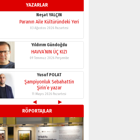
YAZARLAR
11 Mayıs 2026 Pazartesi
Neşat YALÇIN
Paranın Aile Kültüründeki Yeri
03 Ağustos 2026 Pazartesi
Yıldırım Gündoğdu
HAVVA’NIN ÜÇ KIZI
09 Temmuz 2026 Perşembe
Yusuf POLAT
Şampiyonluk Sebahattin
Şirin’e yazar
11 Mayıs 2026 Pazartesi
◀
▶
RÖPORTAJLAR