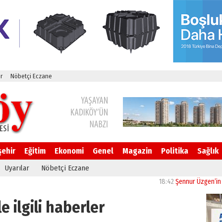
r
Nöbetçi Eczane
şehir
Eğitim
Ekonomi
Genel
Magazin
Politika
Sağlık
Uyarılar
Nöbetçi Eczane
18:42
Şennur Üzgen’in “Tekâmül” Es
le ilgili haberler