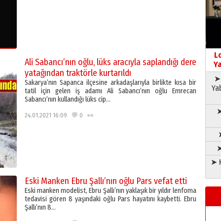
L
Ali Sabancı’nın oğlu, lüks aracıyla saplandığı dere
Ya
yatağından traktörle kurtarıldı
➤ 
Sakarya’nın Sapanca ilçesine arkadaşlarıyla birlikte kısa bir
Ya
tatil için gelen iş adamı Ali Sabancı’nın oğlu Emrecan
Sabancı’nın kullandığı lüks cip…
➤
24.01.2021 16:09 💬 0 👀
➤
➤ K
Eski Manken Ebru Şallı’nın oğlu Pars vefat etti
Eski manken modelist, Ebru Şallı’nın yaklaşık bir yıldır lenfoma
tedavisi gören 8 yaşındaki oğlu Pars hayatını kaybetti. Ebru
Şallı’nın 8…