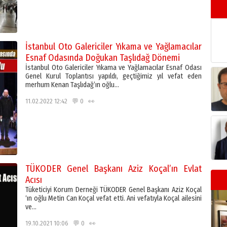
İstanbul Oto Galericiler Yıkama ve Yağlamacılar
Esnaf Odasında Doğukan Taşlıdağ Dönemi
İstanbul Oto Galericiler Yıkama ve Yağlamacılar Esnaf Odası
Genel Kurul Toplantısı yapıldı, geçtiğimiz yıl vefat eden
merhum Kenan Taşlıdağ’ın oğlu…
11.02.2022 12:42 💬 0 👀
TÜKODER Genel Başkanı Aziz Koçal’ın Evlat
Acısı
Tüketiciyi Korum Derneği TÜKODER Genel Başkanı Aziz Koçal
‘ın oğlu Metin Can Koçal vefat etti. Ani vefatıyla Koçal ailesini
ve…
19.10.2021 10:06 💬 0 👀