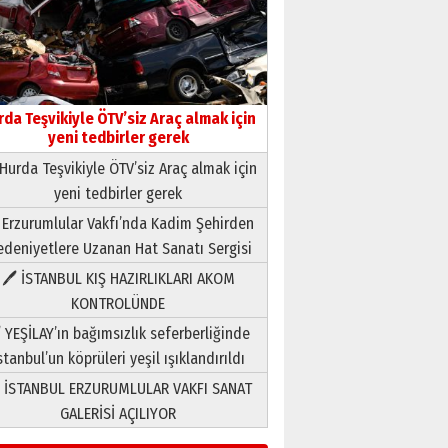
Yıldırım Gündoğdu
HAVVA’NIN ÜÇ KIZI
09 Temmuz 2026 Perşembe
Yusuf POLAT
rda Teşvikiyle ÖTV’siz Araç almak için
yeni tedbirler gerek
Şampiyonluk Sebahattin
Şirin’e yazar
Hurda Teşvikiyle ÖTV’siz Araç almak için
11 Mayıs 2026 Pazartesi
yeni tedbirler gerek
Neşat YALÇIN
 Erzurumlular Vakfı’nda Kadim Şehirden
Paranın Aile Kültüründeki Yeri
deniyetlere Uzanan Hat Sanatı Sergisi
03 Ağustos 2026 Pazartesi
🖊 İSTANBUL KIŞ HAZIRLIKLARI AKOM
KONTROLÜNDE
Yıldırım Gündoğdu
HAVVA’NIN ÜÇ KIZI
 YEŞİLAY’ın bağımsızlık seferberliğinde
09 Temmuz 2026 Perşembe
stanbul’un köprüleri yeşil ışıklandırıldı
 İSTANBUL ERZURUMLULAR VAKFI SANAT
Yusuf POLAT
GALERİSİ AÇILIYOR
Şampiyonluk Sebahattin
Şirin’e yazar