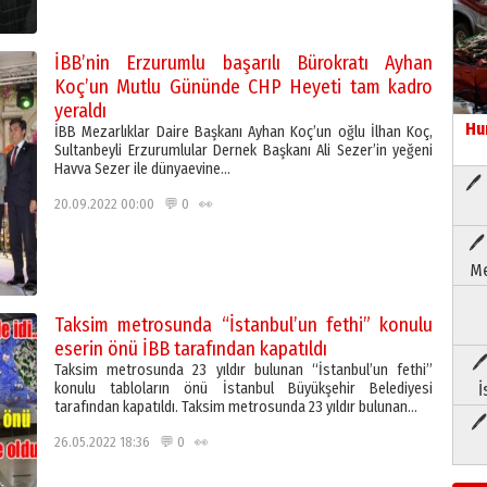
İBB’nin Erzurumlu başarılı Bürokratı Ayhan
Koç’un Mutlu Gününde CHP Heyeti tam kadro
yeraldı
Hu
İBB Mezarlıklar Daire Başkanı Ayhan Koç’un oğlu İlhan Koç,
Sultanbeyli Erzurumlular Dernek Başkanı Ali Sezer’in yeğeni
Havva Sezer ile dünyaevine…
🖊 
20.09.2022 00:00 💬 0 👀
🖊
Me
Taksim metrosunda “İstanbul’un fethi” konulu
eserin önü İBB tarafından kapatıldı
🖊
Taksim metrosunda 23 yıldır bulunan “İstanbul’un fethi”
konulu tabloların önü İstanbul Büyükşehir Belediyesi
İ
tarafından kapatıldı. Taksim metrosunda 23 yıldır bulunan…
🖊
26.05.2022 18:36 💬 0 👀