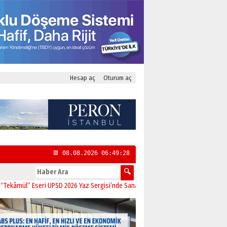
Hesap aç
Oturum aç
📆 08.08.2026 06:49:29
eri UPSD 2026 Yaz Sergisi’nde Sanatseverlerle Buluştu
11:21
CHP Kadıköy İlçe