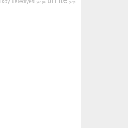
bir
ile
ıköy Belediyesi
yangin
çarptı