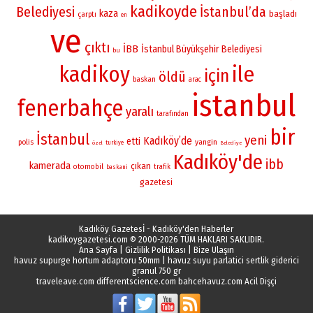
kadikoyde
Belediyesi
İstanbul’da
kaza
başladı
çarptı
en
ve
çıktı
İBB
İstanbul Büyükşehir Belediyesi
bu
kadikoy
ile
için
öldü
baskan
arac
istanbul
fenerbahçe
yaralı
tarafından
bir
İstanbul
yeni
Kadıköy’de
etti
yangin
polis
turkiye
özel
Belediye
Kadıköy'de
ibb
kamerada
çıkan
otomobil
trafik
baskani
gazetesi
Kadıköy Gazetesİ - Kadıköy'den Haberler
kadikoygazetesi.com
© 2000-2026 TÜM HAKLARI SAKLIDIR.
Ana Sayfa
|
Gizlilik Politikası
|
Bize Ulaşın
havuz supurge hortum adaptoru 50mm
|
havuz suyu parlatici sertlik giderici
granul 750 gr
traveleave.com
differentscience.com
bahcehavuz.com
Acil Dişçi