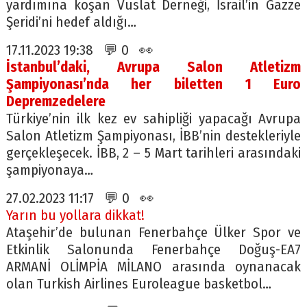
yardımına koşan Vuslat Derneği, İsrail’in Gazze
Şeridi’ni hedef aldığı…
17.11.2023 19:38 💬 0 👀
İstanbul’daki, Avrupa Salon Atletizm
Şampiyonası’nda her biletten 1 Euro
Depremzedelere
Türkiye’nin ilk kez ev sahipliği yapacağı Avrupa
Salon Atletizm Şampiyonası, İBB’nin destekleriyle
gerçekleşecek. İBB, 2 – 5 Mart tarihleri arasındaki
şampiyonaya…
27.02.2023 11:17 💬 0 👀
Yarın bu yollara dikkat!
Ataşehir’de bulunan Fenerbahçe Ülker Spor ve
Etkinlik Salonunda Fenerbahçe Doğuş-EA7
ARMANİ OLİMPİA MİLANO arasında oynanacak
olan Turkish Airlines Euroleague basketbol…