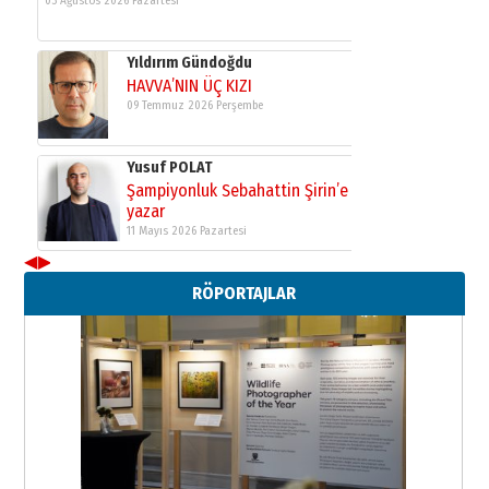
03 Ağustos 2026 Pazartesi
Yıldırım Gündoğdu
HAVVA’NIN ÜÇ KIZI
09 Temmuz 2026 Perşembe
Yusuf POLAT
Şampiyonluk Sebahattin Şirin’e
yazar
11 Mayıs 2026 Pazartesi
◀
▶
Neşat YALÇIN
RÖPORTAJLAR
Paranın Aile Kültüründeki Yeri
03 Ağustos 2026 Pazartesi
Yıldırım Gündoğdu
HAVVA’NIN ÜÇ KIZI
09 Temmuz 2026 Perşembe
Yusuf POLAT