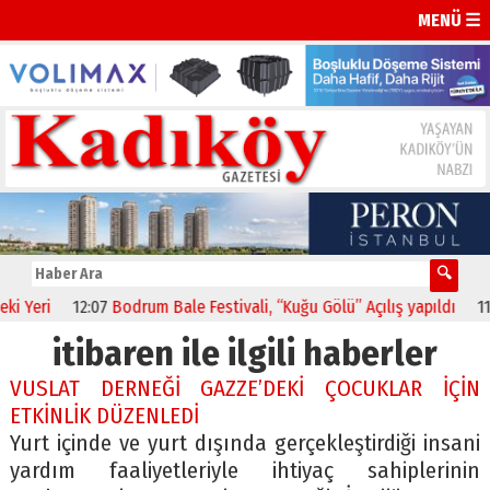
MENÜ ☰
Yeri
12:07
Bodrum Bale Festivali, “Kuğu Gölü” Açılış yapıldı
11:52
itibaren ile ilgili haberler
VUSLAT DERNEĞİ GAZZE’DEKİ ÇOCUKLAR İÇİN
ETKİNLİK DÜZENLEDİ
Yurt içinde ve yurt dışında gerçekleştirdiği insani
yardım faaliyetleriyle ihtiyaç sahiplerinin