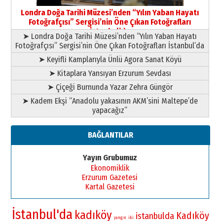
Şampiyonluk Sebahattin Şirin’e
Londra Doğa Tarihi Müzesi’nden “Yılın Yaban Hayatı
yazar
Fotoğrafçısı” Sergisi’nin Öne Çıkan Fotoğrafları
11 Mayıs 2026 Pazartesi
İstanbul’da
➤ Londra Doğa Tarihi Müzesi’nden “Yılın Yaban Hayatı
Fotoğrafçısı” Sergisi’nin Öne Çıkan Fotoğrafları İstanbul’da
➤ Keyifli Kamplarıyla Ünlü Agora Sanat Köyü
➤ Kitaplara Yansıyan Erzurum Sevdası
➤ Çiçeği Burnunda Yazar Zehra Güngör
➤ Kadem Ekşi “Anadolu yakasının AKM’sini Maltepe’de
yapacağız”
BAĞLANTILAR
Yayın Grubumuz
Ekonomiklik
Erzurum Gazetesi
Kartal Gazetesi
İstanbul'da
kadıköy
Kadıköy
istanbulda
iki
yangın