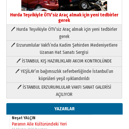
Hurda Teşvikiyle ÖTV’siz Araç almak için yeni tedbirler
gerek
🖊 Hurda Teşvikiyle ÖTV’siz Araç almak için yeni tedbirler
Neşat YALÇIN
gerek
Paranın Aile Kültüründeki Yeri
🖊 Erzurumlular Vakfı’nda Kadim Şehirden Medeniyetlere
03 Ağustos 2026 Pazartesi
Uzanan Hat Sanatı Sergisi
🖊 İSTANBUL KIŞ HAZIRLIKLARI AKOM KONTROLÜNDE
Yıldırım Gündoğdu
HAVVA’NIN ÜÇ KIZI
🖊 YEŞİLAY’ın bağımsızlık seferberliğinde İstanbul’un
09 Temmuz 2026 Perşembe
köprüleri yeşil ışıklandırıldı
🖊 İSTANBUL ERZURUMLULAR VAKFI SANAT GALERİSİ
Yusuf POLAT
AÇILIYOR
Şampiyonluk Sebahattin Şirin’e
yazar
11 Mayıs 2026 Pazartesi
YAZARLAR
Neşat YALÇIN
Paranın Aile Kültüründeki Yeri