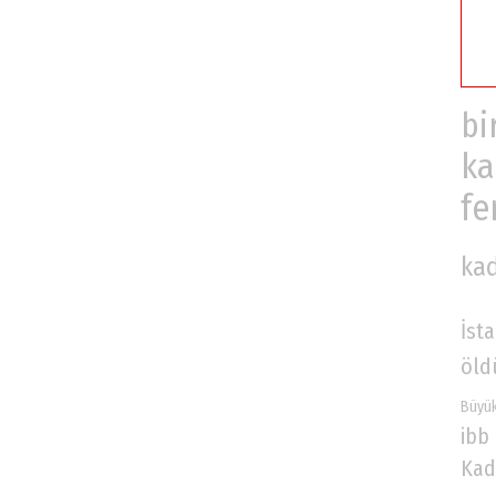
bi
ka
fe
ka
İst
öld
Büyük
ibb
Kad