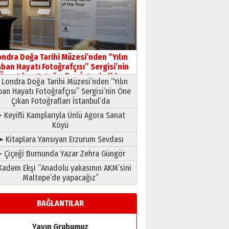
ondra Doğa Tarihi Müzesi’nden “Yılın
ban Hayatı Fotoğrafçısı” Sergisi’nin
Öne Çıkan Fotoğrafları İstanbul’da
Londra Doğa Tarihi Müzesi’nden “Yılın
ban Hayatı Fotoğrafçısı” Sergisi’nin Öne
Çıkan Fotoğrafları İstanbul’da
 Keyifli Kamplarıyla Ünlü Agora Sanat
Köyü
➤ Kitaplara Yansıyan Erzurum Sevdası
 Çiçeği Burnunda Yazar Zehra Güngör
adem Ekşi “Anadolu yakasının AKM’sini
Maltepe’de yapacağız”
BAĞLANTILAR
Yayın Grubumuz