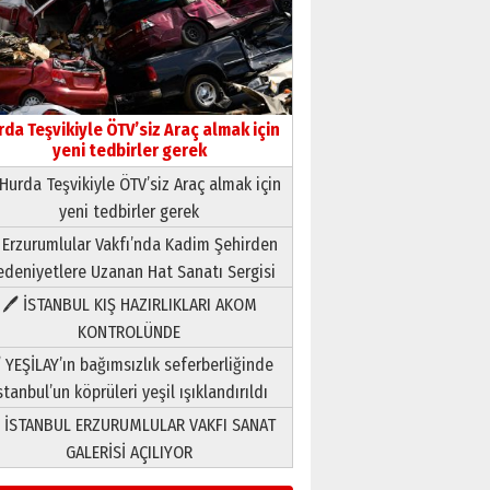
Neşat YALÇIN
Paranın Aile Kültüründeki Yeri
03 Ağustos 2026 Pazartesi
rda Teşvikiyle ÖTV’siz Araç almak için
yeni tedbirler gerek
Yıldırım Gündoğdu
HAVVA’NIN ÜÇ KIZI
Hurda Teşvikiyle ÖTV’siz Araç almak için
09 Temmuz 2026 Perşembe
yeni tedbirler gerek
 Erzurumlular Vakfı’nda Kadim Şehirden
Yusuf POLAT
deniyetlere Uzanan Hat Sanatı Sergisi
Şampiyonluk Sebahattin
Şirin’e yazar
🖊 İSTANBUL KIŞ HAZIRLIKLARI AKOM
11 Mayıs 2026 Pazartesi
KONTROLÜNDE
Neşat YALÇIN
 YEŞİLAY’ın bağımsızlık seferberliğinde
Paranın Aile Kültüründeki Yeri
stanbul’un köprüleri yeşil ışıklandırıldı
03 Ağustos 2026 Pazartesi
 İSTANBUL ERZURUMLULAR VAKFI SANAT
GALERİSİ AÇILIYOR
Yıldırım Gündoğdu
HAVVA’NIN ÜÇ KIZI