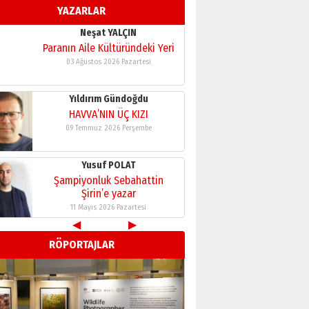
YAZARLAR
09 Temmuz 2026 Perşembe
Yusuf POLAT
Şampiyonluk Sebahattin
Şirin’e yazar
11 Mayıs 2026 Pazartesi
Neşat YALÇIN
Paranın Aile Kültüründeki Yeri
03 Ağustos 2026 Pazartesi
Yıldırım Gündoğdu
HAVVA’NIN ÜÇ KIZI
09 Temmuz 2026 Perşembe
◀
▶
RÖPORTAJLAR
Yusuf POLAT
Şampiyonluk Sebahattin
Şirin’e yazar
11 Mayıs 2026 Pazartesi