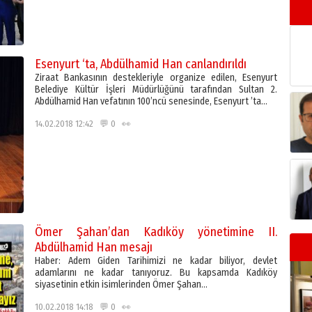
Esenyurt ‘ta, Abdülhamid Han canlandırıldı
Ziraat Bankasının destekleriyle organize edilen, Esenyurt
Belediye Kültür İşleri Müdürlüğünü tarafından Sultan 2.
Abdülhamid Han vefatının 100’ncü senesinde, Esenyurt ’ta…
14.02.2018 12:42 💬 0 👀
Ömer Şahan’dan Kadıköy yönetimine II.
Abdülhamid Han mesajı
Haber: Adem Giden Tarihimizi ne kadar biliyor, devlet
adamlarını ne kadar tanıyoruz. Bu kapsamda Kadıköy
siyasetinin etkin isimlerinden Ömer Şahan…
10.02.2018 14:18 💬 0 👀