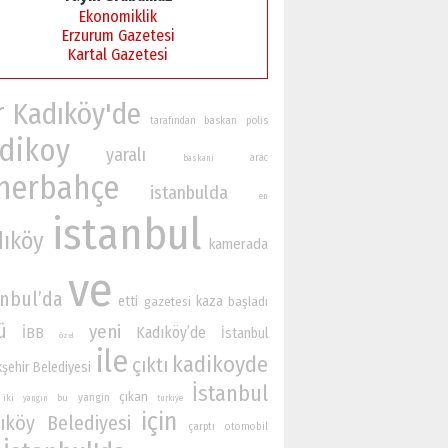
Ekonomiklik
Erzurum Gazetesi
Kartal Gazetesi
r
Kadıköy'de
baskan
polis
tarafından
dikoy
yaralı
arac
baskani
nerbahçe
istanbulda
en
istanbul
dıköy
kamerada
ve
anbul’da
etti
kaza
gazetesi
başladı
ü
yeni
Kadıköy’de
İBB
İstanbul
özel
ile
kadikoyde
çıktı
şehir Belediyesi
İstanbul
çıkan
yangin
iki
bu
yangın
turkiye
için
ıköy Belediyesi
çarptı
otomobil