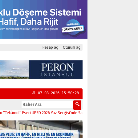
Hesap aç
Oturum aç
📆 07.08.2026 15:50:29
” Eseri UPSD 2026 Yaz Sergisi’nde Sanatseverlerle Buluştu
11:21
CHP Kadıköy 