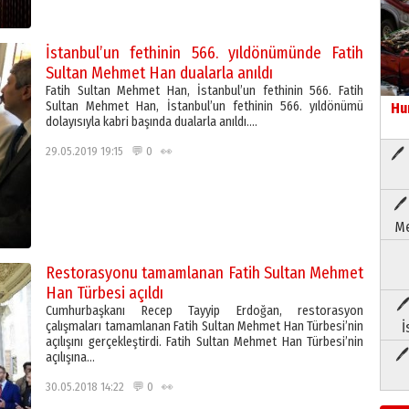
İstanbul’un fethinin 566. yıldönümünde Fatih
Sultan Mehmet Han dualarla anıldı
Fatih Sultan Mehmet Han, İstanbul’un fethinin 566. Fatih
Sultan Mehmet Han, İstanbul’un fethinin 566. yıldönümü
Hu
dolayısıyla kabri başında dualarla anıldı….
29.05.2019 19:15 💬 0 👀
🖊 
🖊
Me
Restorasyonu tamamlanan Fatih Sultan Mehmet
Han Türbesi açıldı
🖊
Cumhurbaşkanı Recep Tayyip Erdoğan, restorasyon
çalışmaları tamamlanan Fatih Sultan Mehmet Han Türbesi’nin
İ
açılışını gerçekleştirdi. Fatih Sultan Mehmet Han Türbesi’nin
🖊
açılışına…
30.05.2018 14:22 💬 0 👀