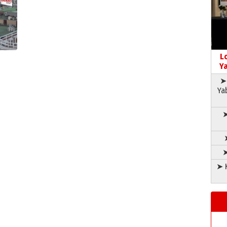
L
Ya
➤ 
Ya
➤
➤
➤ K