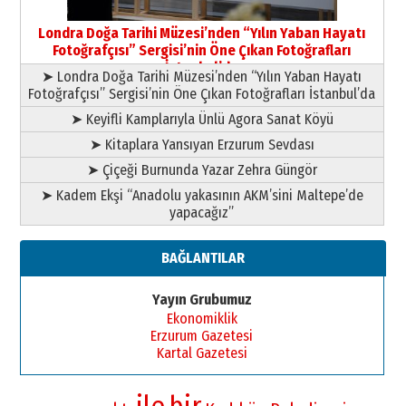
Yusuf POLAT
Şampiyonluk Sebahattin Şirin’e
Londra Doğa Tarihi Müzesi’nden “Yılın Yaban Hayatı
yazar
Fotoğrafçısı” Sergisi’nin Öne Çıkan Fotoğrafları
11 Mayıs 2026 Pazartesi
İstanbul’da
➤ Londra Doğa Tarihi Müzesi’nden “Yılın Yaban Hayatı
Fotoğrafçısı” Sergisi’nin Öne Çıkan Fotoğrafları İstanbul’da
➤ Keyifli Kamplarıyla Ünlü Agora Sanat Köyü
➤ Kitaplara Yansıyan Erzurum Sevdası
➤ Çiçeği Burnunda Yazar Zehra Güngör
➤ Kadem Ekşi “Anadolu yakasının AKM’sini Maltepe’de
yapacağız”
BAĞLANTILAR
Yayın Grubumuz
Ekonomiklik
Erzurum Gazetesi
Kartal Gazetesi