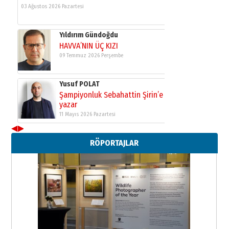
03 Ağustos 2026 Pazartesi
Yıldırım Gündoğdu
HAVVA’NIN ÜÇ KIZI
09 Temmuz 2026 Perşembe
Yusuf POLAT
Şampiyonluk Sebahattin Şirin’e
yazar
11 Mayıs 2026 Pazartesi
◀
▶
Neşat YALÇIN
RÖPORTAJLAR
Paranın Aile Kültüründeki Yeri
03 Ağustos 2026 Pazartesi
Yıldırım Gündoğdu
HAVVA’NIN ÜÇ KIZI
09 Temmuz 2026 Perşembe