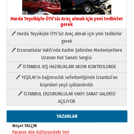
Hurda Teşvikiyle ÖTV’siz Araç almak için yeni tedbirler
gerek
🖊 Hurda Teşvikiyle ÖTV’siz Araç almak için yeni tedbirler
Neşat YALÇIN
gerek
Paranın Aile Kültüründeki Yeri
🖊 Erzurumlular Vakfı’nda Kadim Şehirden Medeniyetlere
03 Ağustos 2026 Pazartesi
Uzanan Hat Sanatı Sergisi
🖊 İSTANBUL KIŞ HAZIRLIKLARI AKOM KONTROLÜNDE
Yıldırım Gündoğdu
HAVVA’NIN ÜÇ KIZI
🖊 YEŞİLAY’ın bağımsızlık seferberliğinde İstanbul’un
09 Temmuz 2026 Perşembe
köprüleri yeşil ışıklandırıldı
🖊 İSTANBUL ERZURUMLULAR VAKFI SANAT GALERİSİ
Yusuf POLAT
AÇILIYOR
Şampiyonluk Sebahattin Şirin’e
yazar
11 Mayıs 2026 Pazartesi
YAZARLAR
Neşat YALÇIN
Paranın Aile Kültüründeki Yeri