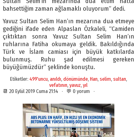
Sultan Selim’in mezarında dua ettim hatta
bahsettiğim zaman ağlamaklı oluyorum” dedi.
Yavuz Sultan Selim Han’ın mezarına dua etmeye
gediğini ifade eden Alpaslan Özkaleli, “Camiden
çıktıktan sonra Yavuz Sultan Selim Han’ın
ruhlarına Fatiha okumaya geldik. Bakıldığında
Türk ve İslam camiası için büyük katkılarda
bulunmuş. Ruhu şad edilmesi gereken
büyüğümüzdür” şeklinde konuştu.
Etiketler:
499'uncu
,
anıldı
,
dönümünde
,
Han
,
selim
,
sultan
,
vefatının
,
yavuz
,
yıl
📆 20 Eylül 2019 Cuma 21:14 · 💬 0 yorum ·