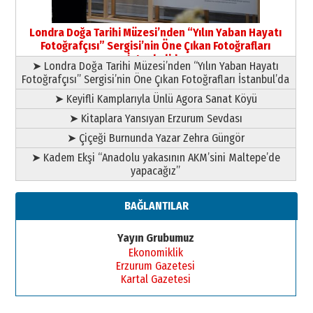
Yusuf POLAT
Şampiyonluk Sebahattin Şirin’e
Londra Doğa Tarihi Müzesi’nden “Yılın Yaban Hayatı
yazar
Fotoğrafçısı” Sergisi’nin Öne Çıkan Fotoğrafları
11 Mayıs 2026 Pazartesi
İstanbul’da
➤ Londra Doğa Tarihi Müzesi’nden “Yılın Yaban Hayatı
Fotoğrafçısı” Sergisi’nin Öne Çıkan Fotoğrafları İstanbul’da
➤ Keyifli Kamplarıyla Ünlü Agora Sanat Köyü
➤ Kitaplara Yansıyan Erzurum Sevdası
➤ Çiçeği Burnunda Yazar Zehra Güngör
➤ Kadem Ekşi “Anadolu yakasının AKM’sini Maltepe’de
yapacağız”
BAĞLANTILAR
Yayın Grubumuz
Ekonomiklik
Erzurum Gazetesi
Kartal Gazetesi