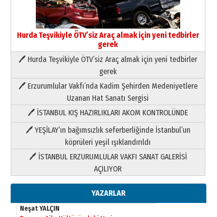
Hurda Teşvikiyle ÖTV’siz Araç almak için yeni tedbirler
gerek
🖊 Hurda Teşvikiyle ÖTV’siz Araç almak için yeni tedbirler
Neşat YALÇIN
gerek
Paranın Aile Kültüründeki Yeri
🖊 Erzurumlular Vakfı’nda Kadim Şehirden Medeniyetlere
03 Ağustos 2026 Pazartesi
Uzanan Hat Sanatı Sergisi
🖊 İSTANBUL KIŞ HAZIRLIKLARI AKOM KONTROLÜNDE
Yıldırım Gündoğdu
HAVVA’NIN ÜÇ KIZI
🖊 YEŞİLAY’ın bağımsızlık seferberliğinde İstanbul’un
09 Temmuz 2026 Perşembe
köprüleri yeşil ışıklandırıldı
🖊 İSTANBUL ERZURUMLULAR VAKFI SANAT GALERİSİ
Yusuf POLAT
AÇILIYOR
Şampiyonluk Sebahattin Şirin’e
yazar
11 Mayıs 2026 Pazartesi
YAZARLAR
Neşat YALÇIN