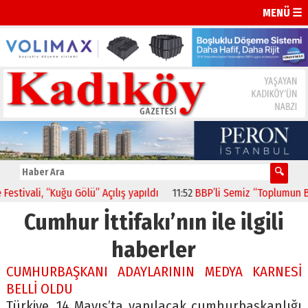
MENÜ ☰
ivali, “Kuğu Gölü” Açılış yapıldı
11:52
BBP’li Semiz “Toplumun Bekl
Cumhur İttifakı’nın ile ilgili
haberler
CUMHURBAŞKANI ADAYLARININ MEDYA KARNESİ
BELLİ OLDU
Türkiye, 14 Mayıs’ta yapılacak cumhurbaşkanlığı