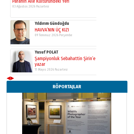
Paranın Aile Kültüründeki Yeri
03 Ağustos 2026 Pazartesi
Yıldırım Gündoğdu
HAVVA’NIN ÜÇ KIZI
09 Temmuz 2026 Perşembe
Yusuf POLAT
Şampiyonluk Sebahattin Şirin’e
yazar
11 Mayıs 2026 Pazartesi
◀
▶
Neşat YALÇIN
RÖPORTAJLAR
Paranın Aile Kültüründeki Yeri
03 Ağustos 2026 Pazartesi
Yıldırım Gündoğdu
HAVVA’NIN ÜÇ KIZI
09 Temmuz 2026 Perşembe