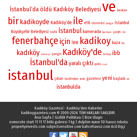
ve
İstanbul’da
öldü
Kadıköy Belediyesi
baskan
bir
ile
kadikoyde
Kadıköy’de
etti
İstanbul
otomobil
yangın
İstanbul
kamerada
Büyükşehir Belediyesi
çarptı
trafik
iki
baskani
fenerbahçe
kadikoy
için
İBB
kaza
bu
Kadıköy'de
kadıköy
ibb
yangin
turkiye
Belediye
İstanbul'da
çıktı
yaralı
polis
özel
istanbul
yeni
çıkan
gazetesi
başladı
tarafından
arac
en
istanbulda
Kadıköy Gazetesİ - Kadıköy'den Haberler
kadikoygazetesi.com
© 2000-2026 TÜM HAKLARI SAKLIDIR.
Ana Sayfa
|
Gizlilik Politikası
|
Bize Ulaşın
osmocote start 11 11 17 bitki gubresi 1 kg
|
dolphin wave 50 havuz robotu
propertyinvests.com
subjectsensitive.com
bahcehavuz.com
Acil Dişçi