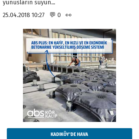
yunusların suyun…
25.04.2018 10:27 💬 0 👀
KADIKÖY'DE HAVA