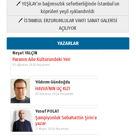
HAVVA’NIN ÜÇ KIZI
🖊 YEŞİLAY’ın bağımsızlık seferberliğinde İstanbul’un
09 Temmuz 2026 Perşembe
köprüleri yeşil ışıklandırıldı
🖊 İSTANBUL ERZURUMLULAR VAKFI SANAT GALERİSİ
Yusuf POLAT
AÇILIYOR
Şampiyonluk Sebahattin Şirin’e
yazar
11 Mayıs 2026 Pazartesi
YAZARLAR
Neşat YALÇIN
Paranın Aile Kültüründeki Yeri
03 Ağustos 2026 Pazartesi
Yıldırım Gündoğdu
HAVVA’NIN ÜÇ KIZI
09 Temmuz 2026 Perşembe
Yusuf POLAT
Şampiyonluk Sebahattin Şirin’e
yazar
11 Mayıs 2026 Pazartesi