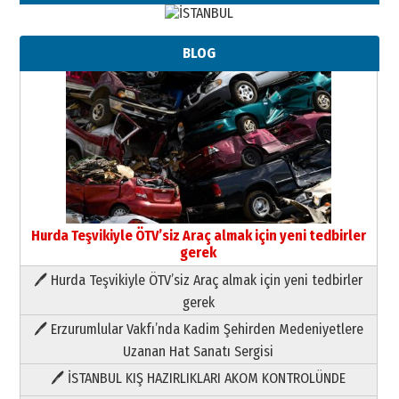
BLOG
Hurda Teşvikiyle ÖTV’siz Araç almak için yeni tedbirler
gerek
🖊 Hurda Teşvikiyle ÖTV’siz Araç almak için yeni tedbirler
Neşat YALÇIN
gerek
Paranın Aile Kültüründeki Yeri
🖊 Erzurumlular Vakfı’nda Kadim Şehirden Medeniyetlere
03 Ağustos 2026 Pazartesi
Uzanan Hat Sanatı Sergisi
🖊 İSTANBUL KIŞ HAZIRLIKLARI AKOM KONTROLÜNDE
Yıldırım Gündoğdu