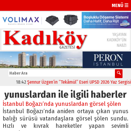
MENÜ ☰
18:42
Şennur Üzgen’in “Tekâmül” Eseri UPSD 2026 Yaz Sergisi’nd
yunuslardan ile ilgili haberler
İstanbul Boğazı’nda yunuslardan görsel şölen
İstanbul Boğazı’nda aniden ortaya çıkan yunus
balığı sürüsü vatandaşlara görsel şölen sundu.
Hızlı ve kıvrak hareketler yapan sevimli