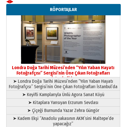
◀
▶
Neşat YALÇIN
RÖPORTAJLAR
Paranın Aile Kültüründeki Yeri
03 Ağustos 2026 Pazartesi
Yıldırım Gündoğdu
HAVVA’NIN ÜÇ KIZI
09 Temmuz 2026 Perşembe
Yusuf POLAT
Şampiyonluk Sebahattin Şirin’e
Londra Doğa Tarihi Müzesi’nden “Yılın Yaban Hayatı
yazar
Fotoğrafçısı” Sergisi’nin Öne Çıkan Fotoğrafları
11 Mayıs 2026 Pazartesi
İstanbul’da
➤ Londra Doğa Tarihi Müzesi’nden “Yılın Yaban Hayatı
Fotoğrafçısı” Sergisi’nin Öne Çıkan Fotoğrafları İstanbul’da
➤ Keyifli Kamplarıyla Ünlü Agora Sanat Köyü
➤ Kitaplara Yansıyan Erzurum Sevdası
➤ Çiçeği Burnunda Yazar Zehra Güngör
➤ Kadem Ekşi “Anadolu yakasının AKM’sini Maltepe’de
yapacağız”