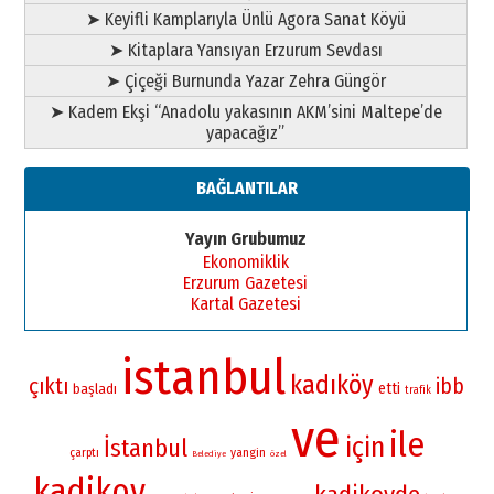
➤ Keyifli Kamplarıyla Ünlü Agora Sanat Köyü
➤ Kitaplara Yansıyan Erzurum Sevdası
➤ Çiçeği Burnunda Yazar Zehra Güngör
➤ Kadem Ekşi “Anadolu yakasının AKM’sini Maltepe’de
yapacağız”
BAĞLANTILAR
Yayın Grubumuz
Ekonomiklik
Erzurum Gazetesi
Kartal Gazetesi
istanbul
kadıköy
çıktı
ibb
etti
başladı
trafik
ve
ile
için
İstanbul
yangin
çarptı
Belediye
özel
kadikoy