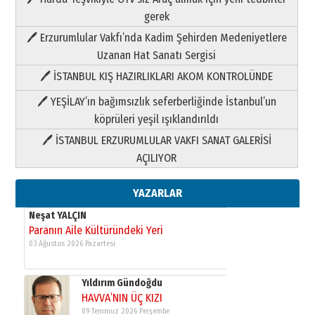
Neşat YALÇIN
gerek
Paranın Aile Kültüründeki Yeri
🖊 Erzurumlular Vakfı’nda Kadim Şehirden Medeniyetlere
03 Ağustos 2026 Pazartesi
Uzanan Hat Sanatı Sergisi
🖊 İSTANBUL KIŞ HAZIRLIKLARI AKOM KONTROLÜNDE
Yıldırım Gündoğdu
HAVVA’NIN ÜÇ KIZI
🖊 YEŞİLAY’ın bağımsızlık seferberliğinde İstanbul’un
09 Temmuz 2026 Perşembe
köprüleri yeşil ışıklandırıldı
🖊 İSTANBUL ERZURUMLULAR VAKFI SANAT GALERİSİ
Yusuf POLAT
AÇILIYOR
Şampiyonluk Sebahattin Şirin’e
yazar
11 Mayıs 2026 Pazartesi
YAZARLAR
Neşat YALÇIN
Paranın Aile Kültüründeki Yeri
03 Ağustos 2026 Pazartesi
Yıldırım Gündoğdu
HAVVA’NIN ÜÇ KIZI
09 Temmuz 2026 Perşembe