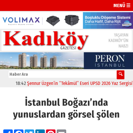
MENÜ ☰
18:42
Şennur Üzgen’in “Tekâmül” Eseri UPSD 2026 Yaz Sergisi’nd
İstanbul Boğazı’nda
yunuslardan görsel şölen
Paylaş
Facebook
Twitter
LinkedIn
Pinterest
Email