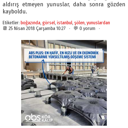
aldırış etmeyen yunuslar, daha sonra gözden
kayboldu.
Etiketler:
boğazında
,
görsel
,
istanbul
,
şölen
,
yunuslardan
📆 25 Nisan 2018 Çarşamba 10:27 · 💬 0 yorum ·