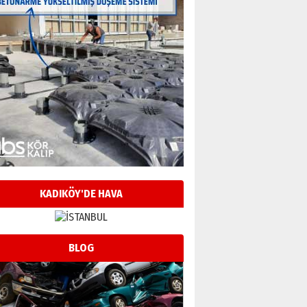
KADIKÖY'DE HAVA
BLOG