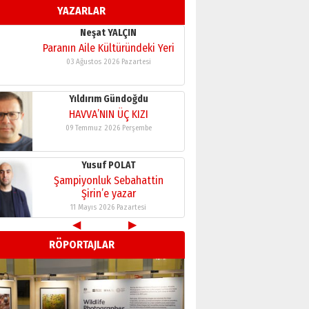
YAZARLAR
11 Mayıs 2026 Pazartesi
Neşat YALÇIN
Paranın Aile Kültüründeki Yeri
03 Ağustos 2026 Pazartesi
Yıldırım Gündoğdu
HAVVA’NIN ÜÇ KIZI
09 Temmuz 2026 Perşembe
Yusuf POLAT
Şampiyonluk Sebahattin
Şirin’e yazar
11 Mayıs 2026 Pazartesi
◀
▶
Neşat YALÇIN
RÖPORTAJLAR
Paranın Aile Kültüründeki Yeri
03 Ağustos 2026 Pazartesi
Yıldırım Gündoğdu