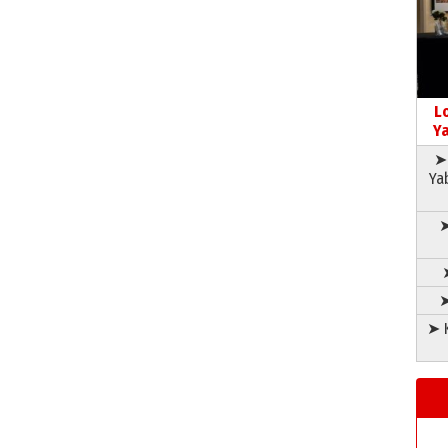
L
Ya
➤ 
Ya
➤
➤
➤ K