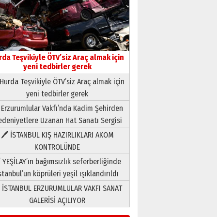
rda Teşvikiyle ÖTV’siz Araç almak için
yeni tedbirler gerek
Hurda Teşvikiyle ÖTV’siz Araç almak için
yeni tedbirler gerek
Neşat YALÇIN
 Erzurumlular Vakfı’nda Kadim Şehirden
Paranın Aile Kültüründeki Yeri
deniyetlere Uzanan Hat Sanatı Sergisi
03 Ağustos 2026 Pazartesi
🖊 İSTANBUL KIŞ HAZIRLIKLARI AKOM
KONTROLÜNDE
Yıldırım Gündoğdu
HAVVA’NIN ÜÇ KIZI
 YEŞİLAY’ın bağımsızlık seferberliğinde
09 Temmuz 2026 Perşembe
stanbul’un köprüleri yeşil ışıklandırıldı
 İSTANBUL ERZURUMLULAR VAKFI SANAT
Yusuf POLAT
GALERİSİ AÇILIYOR
Şampiyonluk Sebahattin
Şirin’e yazar