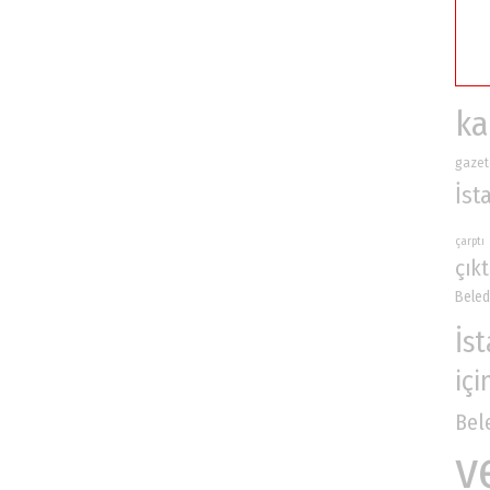
ka
gazet
İst
çarptı
çıkt
Beled
İs
içi
Bel
v