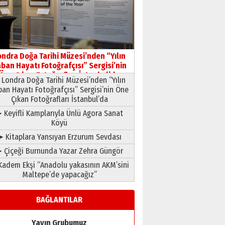
HAVVA’NIN ÜÇ KIZI
09 Temmuz 2026 Perşembe
Yusuf POLAT
Şampiyonluk Sebahattin
ondra Doğa Tarihi Müzesi’nden “Yılın
Şirin’e yazar
ban Hayatı Fotoğrafçısı” Sergisi’nin
11 Mayıs 2026 Pazartesi
Öne Çıkan Fotoğrafları İstanbul’da
Londra Doğa Tarihi Müzesi’nden “Yılın
ban Hayatı Fotoğrafçısı” Sergisi’nin Öne
Çıkan Fotoğrafları İstanbul’da
 Keyifli Kamplarıyla Ünlü Agora Sanat
Köyü
➤ Kitaplara Yansıyan Erzurum Sevdası
 Çiçeği Burnunda Yazar Zehra Güngör
adem Ekşi “Anadolu yakasının AKM’sini
Maltepe’de yapacağız”
BAĞLANTILAR
Yayın Grubumuz