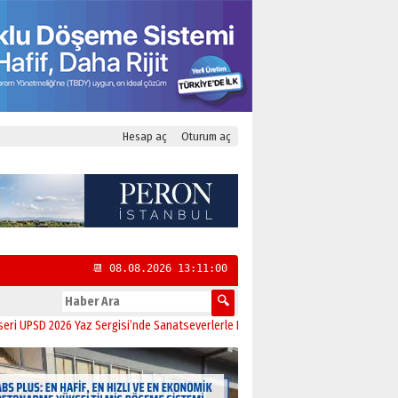
Hesap aç
Oturum aç
📆 08.08.2026 13:11:01
D 2026 Yaz Sergisi’nde Sanatseverlerle Buluştu
11:21
CHP Kadıköy İlçe Başkanl