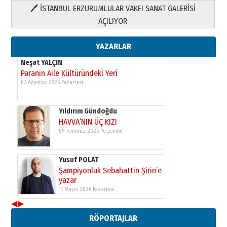
🖊 İSTANBUL ERZURUMLULAR VAKFI SANAT GALERİSİ
Yusuf POLAT
AÇILIYOR
Şampiyonluk Sebahattin Şirin’e
yazar
11 Mayıs 2026 Pazartesi
YAZARLAR
Neşat YALÇIN
Paranın Aile Kültüründeki Yeri
03 Ağustos 2026 Pazartesi
Yıldırım Gündoğdu
HAVVA’NIN ÜÇ KIZI
09 Temmuz 2026 Perşembe
Yusuf POLAT
Şampiyonluk Sebahattin Şirin’e
yazar
11 Mayıs 2026 Pazartesi
◀
▶
Neşat YALÇIN
RÖPORTAJLAR
Paranın Aile Kültüründeki Yeri