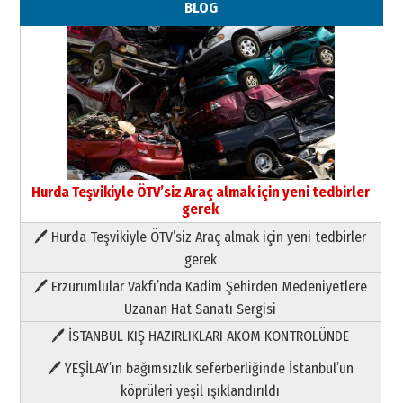
BLOG
Hurda Teşvikiyle ÖTV’siz Araç almak için yeni tedbirler
gerek
🖊 Hurda Teşvikiyle ÖTV’siz Araç almak için yeni tedbirler
Neşat YALÇIN
gerek
Paranın Aile Kültüründeki Yeri
🖊 Erzurumlular Vakfı’nda Kadim Şehirden Medeniyetlere
03 Ağustos 2026 Pazartesi
Uzanan Hat Sanatı Sergisi
🖊 İSTANBUL KIŞ HAZIRLIKLARI AKOM KONTROLÜNDE
Yıldırım Gündoğdu
HAVVA’NIN ÜÇ KIZI
🖊 YEŞİLAY’ın bağımsızlık seferberliğinde İstanbul’un
09 Temmuz 2026 Perşembe
köprüleri yeşil ışıklandırıldı