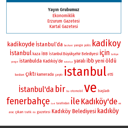
Yayın Grubumuz
Ekonomiklik
Erzurum Gazetesi
Kartal Gazetesi
kadikoy
kadikoyde
İstanbul’da
yangin
polis
baskani
için
İstanbul
İBB
kaza
İstanbul Büyükşehir Belediyesi
turkiye
öldü
ibb
istanbulda
yaralı
yeni
Kadıköy’de
yangın
Belediye
istanbul
çıktı
kamerada
etti
baskan
çarptı
ve
bir
İstanbul'da
başladı
otomobil
bu
fenerbahçe
ile
Kadıköy'de
tarafından
en
özel
kadıköy
Kadıköy Belediyesi
çıkan
gazetesi
arac
trafik
iki