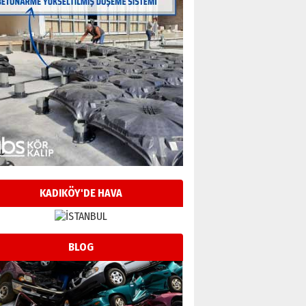
KADIKÖY'DE HAVA
BLOG
Neşat YALÇIN
Paranın Aile Kültüründeki Yeri
03 Ağustos 2026 Pazartesi