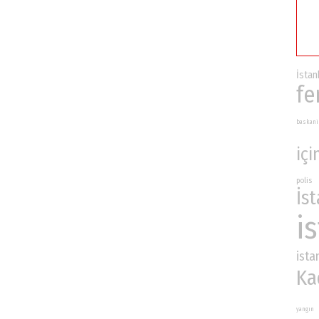
İst
fe
baskani
içi
polis
İs
i
ista
Ka
yangın