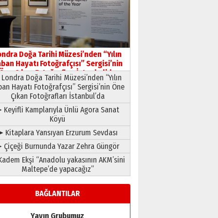
ondra Doğa Tarihi Müzesi’nden “Yılın
ban Hayatı Fotoğrafçısı” Sergisi’nin
Öne Çıkan Fotoğrafları İstanbul’da
Londra Doğa Tarihi Müzesi’nden “Yılın
ban Hayatı Fotoğrafçısı” Sergisi’nin Öne
Çıkan Fotoğrafları İstanbul’da
 Keyifli Kamplarıyla Ünlü Agora Sanat
Köyü
➤ Kitaplara Yansıyan Erzurum Sevdası
 Çiçeği Burnunda Yazar Zehra Güngör
adem Ekşi “Anadolu yakasının AKM’sini
Maltepe’de yapacağız”
BAĞLANTILAR
Yayın Grubumuz