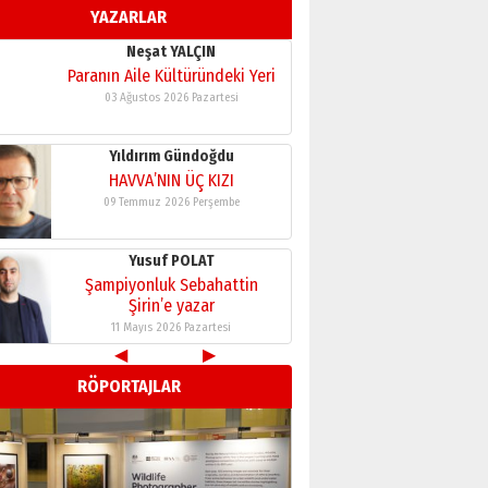
YAZARLAR
11 Mayıs 2026 Pazartesi
Neşat YALÇIN
Paranın Aile Kültüründeki Yeri
03 Ağustos 2026 Pazartesi
Yıldırım Gündoğdu
HAVVA’NIN ÜÇ KIZI
09 Temmuz 2026 Perşembe
Yusuf POLAT
Şampiyonluk Sebahattin
Şirin’e yazar
11 Mayıs 2026 Pazartesi
◀
▶
RÖPORTAJLAR