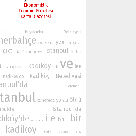
Ekonomiklik
Erzurum Gazetesi
Kartal Gazetesi
anbul Büyükşehir Belediyesi
nerbahçe
yeni
çıkan
çarptı
iki
özel
İstanbul
çıktı
baskan
tarafından
turkiye
ve
n
kadıköy
İBB
kaza
etti
gazetesi
Kadıköy Belediyesi
Kadıköy’de
tanbul'da
otomobil
stanbul
öldü
yaralı
kamerada
İstanbul’da
nbulda
ile
bir
dıköy'de
ibb
yangin
bu
en
kadikoy
trafik
arac
Belediye