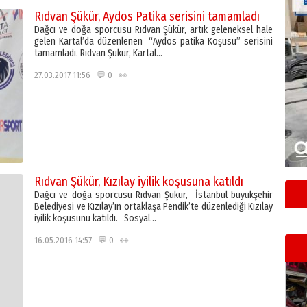
Rıdvan Şükür, Aydos Patika serisini tamamladı
Dağcı ve doğa sporcusu Rıdvan Şükür, artık geleneksel hale
gelen Kartal’da düzenlenen “Aydos patika Koşusu” serisini
tamamladı. Rıdvan Şükür, Kartal…
27.03.2017 11:56 💬 0 👀
Rıdvan Şükür, Kızılay iyilik koşusuna katıldı
Dağcı ve doğa sporcusu Rıdvan Şükür, İstanbul büyükşehir
Belediyesi ve Kızılay’ın ortaklaşa Pendik’te düzenlediği Kızılay
iyilik koşusunu katıldı. Sosyal…
16.05.2016 14:57 💬 0 👀