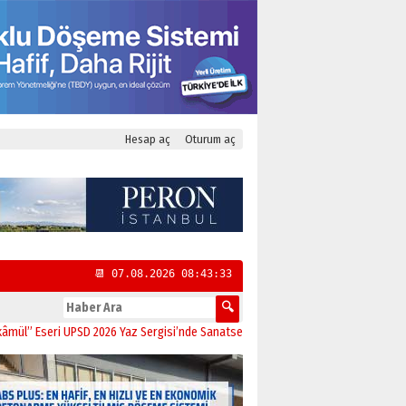
Hesap aç
Oturum aç
📆 07.08.2026 08:43:33
eri UPSD 2026 Yaz Sergisi’nde Sanatseverlerle Buluştu
11:21
CHP Kadıköy İlçe