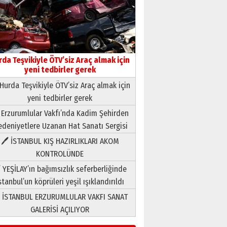
Yıldırım Gündoğdu
HAVVA’NIN ÜÇ KIZI
09 Temmuz 2026 Perşembe
Yusuf POLAT
rda Teşvikiyle ÖTV’siz Araç almak için
Şampiyonluk Sebahattin
yeni tedbirler gerek
Şirin’e yazar
Hurda Teşvikiyle ÖTV’siz Araç almak için
11 Mayıs 2026 Pazartesi
yeni tedbirler gerek
Neşat YALÇIN
 Erzurumlular Vakfı’nda Kadim Şehirden
Paranın Aile Kültüründeki Yeri
deniyetlere Uzanan Hat Sanatı Sergisi
03 Ağustos 2026 Pazartesi
🖊 İSTANBUL KIŞ HAZIRLIKLARI AKOM
KONTROLÜNDE
Yıldırım Gündoğdu
HAVVA’NIN ÜÇ KIZI
 YEŞİLAY’ın bağımsızlık seferberliğinde
09 Temmuz 2026 Perşembe
stanbul’un köprüleri yeşil ışıklandırıldı
 İSTANBUL ERZURUMLULAR VAKFI SANAT
Yusuf POLAT
GALERİSİ AÇILIYOR
Şampiyonluk Sebahattin
Şirin’e yazar