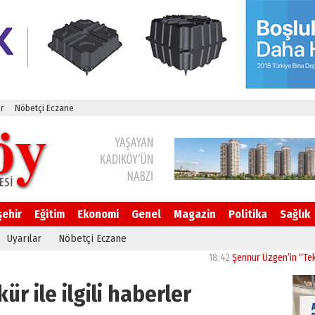
r
Nöbetçi Eczane
şehir
Eğitim
Ekonomi
Genel
Magazin
Politika
Sağlık
Uyarılar
Nöbetçi Eczane
18:42
Şennur Üzgen’in “Tekâmül” Es
ür ile ilgili haberler