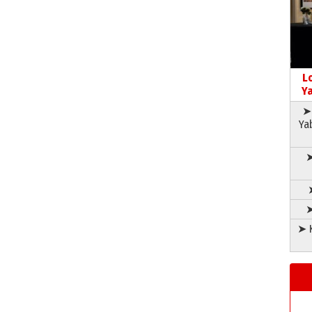
L
Ya
➤ 
Ya
➤
➤
➤ K