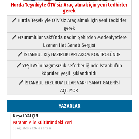
Hurda Teşvikiyle ÖTV’siz Araç almak için yeni tedbirler
gerek
🖊 Hurda Teşvikiyle ÖTV’siz Araç almak için yeni tedbirler
Neşat YALÇIN
gerek
Paranın Aile Kültüründeki Yeri
🖊 Erzurumlular Vakfı’nda Kadim Şehirden Medeniyetlere
03 Ağustos 2026 Pazartesi
Uzanan Hat Sanatı Sergisi
🖊 İSTANBUL KIŞ HAZIRLIKLARI AKOM KONTROLÜNDE
Yıldırım Gündoğdu
HAVVA’NIN ÜÇ KIZI
🖊 YEŞİLAY’ın bağımsızlık seferberliğinde İstanbul’un
09 Temmuz 2026 Perşembe
köprüleri yeşil ışıklandırıldı
🖊 İSTANBUL ERZURUMLULAR VAKFI SANAT GALERİSİ
Yusuf POLAT
AÇILIYOR
Şampiyonluk Sebahattin Şirin’e
yazar
11 Mayıs 2026 Pazartesi
YAZARLAR
Neşat YALÇIN
Paranın Aile Kültüründeki Yeri
03 Ağustos 2026 Pazartesi