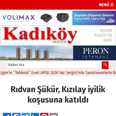
MENÜ ☰
’in “Tekâmül” Eseri UPSD 2026 Yaz Sergisi’nde Sanatseverlerle Buluş
Rıdvan Şükür, Kızılay iyilik
koşusuna katıldı
Paylaş
Facebook
Twitter
LinkedIn
Pinterest
Email