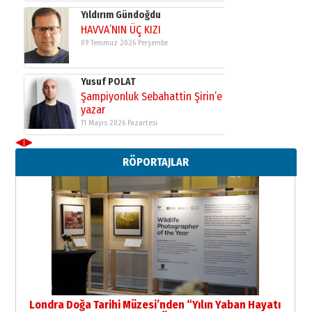
Yıldırım Gündoğdu
HAVVA’NIN ÜÇ KIZI
09 Temmuz 2026 Perşembe
Yusuf POLAT
Şampiyonluk Sebahattin Şirin’e
yazar
11 Mayıs 2026 Pazartesi
◀
▶
Neşat YALÇIN
RÖPORTAJLAR
Paranın Aile Kültüründeki Yeri
03 Ağustos 2026 Pazartesi
Yıldırım Gündoğdu
HAVVA’NIN ÜÇ KIZI
09 Temmuz 2026 Perşembe
Yusuf POLAT
Şampiyonluk Sebahattin Şirin’e
Londra Doğa Tarihi Müzesi’nden “Yılın Yaban Hayatı
yazar