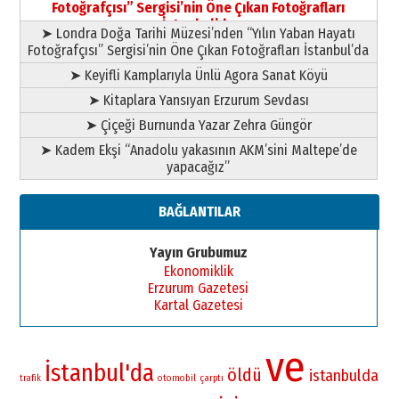
Fotoğrafçısı” Sergisi’nin Öne Çıkan Fotoğrafları
11 Mayıs 2026 Pazartesi
İstanbul’da
➤ Londra Doğa Tarihi Müzesi’nden “Yılın Yaban Hayatı
Fotoğrafçısı” Sergisi’nin Öne Çıkan Fotoğrafları İstanbul’da
➤ Keyifli Kamplarıyla Ünlü Agora Sanat Köyü
➤ Kitaplara Yansıyan Erzurum Sevdası
➤ Çiçeği Burnunda Yazar Zehra Güngör
➤ Kadem Ekşi “Anadolu yakasının AKM’sini Maltepe’de
yapacağız”
BAĞLANTILAR
Yayın Grubumuz
Ekonomiklik
Erzurum Gazetesi
Kartal Gazetesi
ve
İstanbul'da
öldü
istanbulda
otomobil
çarptı
trafik