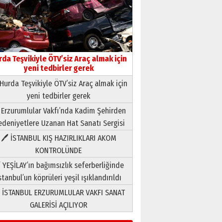
rda Teşvikiyle ÖTV’siz Araç almak için
yeni tedbirler gerek
Hurda Teşvikiyle ÖTV’siz Araç almak için
yeni tedbirler gerek
Neşat YALÇIN
 Erzurumlular Vakfı’nda Kadim Şehirden
Paranın Aile Kültüründeki Yeri
deniyetlere Uzanan Hat Sanatı Sergisi
03 Ağustos 2026 Pazartesi
🖊 İSTANBUL KIŞ HAZIRLIKLARI AKOM
KONTROLÜNDE
Yıldırım Gündoğdu
HAVVA’NIN ÜÇ KIZI
 YEŞİLAY’ın bağımsızlık seferberliğinde
09 Temmuz 2026 Perşembe
stanbul’un köprüleri yeşil ışıklandırıldı
 İSTANBUL ERZURUMLULAR VAKFI SANAT
Yusuf POLAT
GALERİSİ AÇILIYOR
Şampiyonluk Sebahattin
Şirin’e yazar