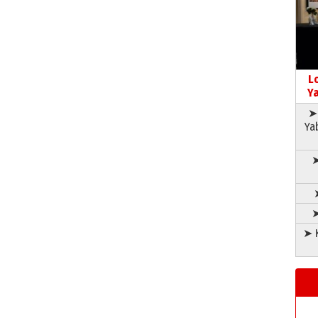
L
Ya
➤ 
Ya
➤
➤
➤ K