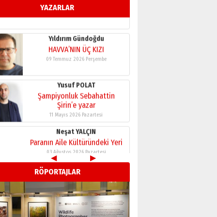
YAZARLAR
11 Mayıs 2026 Pazartesi
Neşat YALÇIN
Paranın Aile Kültüründeki Yeri
03 Ağustos 2026 Pazartesi
Yıldırım Gündoğdu
HAVVA’NIN ÜÇ KIZI
09 Temmuz 2026 Perşembe
Yusuf POLAT
Şampiyonluk Sebahattin
Şirin’e yazar
11 Mayıs 2026 Pazartesi
◀
▶
Neşat YALÇIN
RÖPORTAJLAR
Paranın Aile Kültüründeki Yeri
03 Ağustos 2026 Pazartesi
Yıldırım Gündoğdu