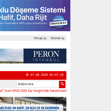
Hesap aç
Oturum aç
📆 07.08.2026 02:47:19
 UPSD 2026 Yaz Sergisi’nde Sanatseverlerle Buluştu
11:21
CHP Kadıköy İlçe Ba