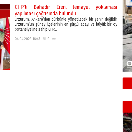
CHP’li Bahadır Eren, temayül yoklaması
yapılması çağrısında bulundu
Erzurum, Ankara’dan dürbünle yönetilecek bir şehir değildir
Erzurum’un güney ilçelerinin en güçlü adayı ve büyük bir oy
potansiyeline sahip CHP…
04.04.2023 16:47 💬 0 👀