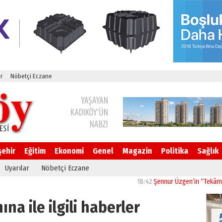
r
Nöbetçi Eczane
şehir
Eğitim
Ekonomi
Genel
Magazin
Politika
Sağlık
Uyarılar
Nöbetçi Eczane
18:42
Şennur Üzgen’in “Tekâmül” Eseri
ına ile ilgili haberler