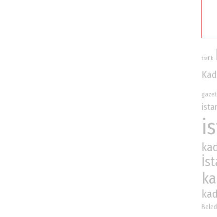
trafik
Kad
gazet
ista
i
ka
İs
ka
kad
Beled