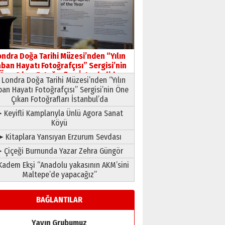
HAVVA’NIN ÜÇ KIZI
09 Temmuz 2026 Perşembe
Yusuf POLAT
Şampiyonluk Sebahattin
ondra Doğa Tarihi Müzesi’nden “Yılın
Şirin’e yazar
ban Hayatı Fotoğrafçısı” Sergisi’nin
11 Mayıs 2026 Pazartesi
Öne Çıkan Fotoğrafları İstanbul’da
Londra Doğa Tarihi Müzesi’nden “Yılın
ban Hayatı Fotoğrafçısı” Sergisi’nin Öne
Çıkan Fotoğrafları İstanbul’da
 Keyifli Kamplarıyla Ünlü Agora Sanat
Köyü
➤ Kitaplara Yansıyan Erzurum Sevdası
 Çiçeği Burnunda Yazar Zehra Güngör
adem Ekşi “Anadolu yakasının AKM’sini
Maltepe’de yapacağız”
BAĞLANTILAR
Yayın Grubumuz