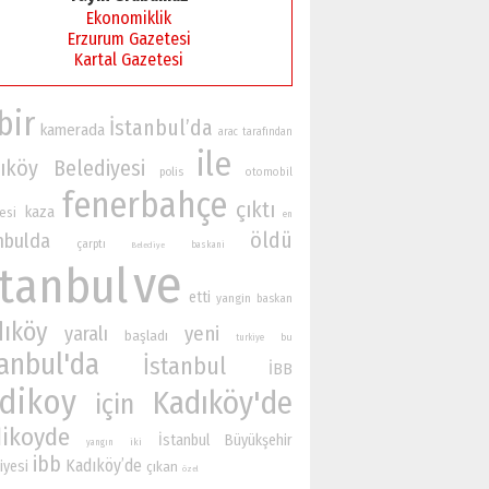
Ekonomiklik
Erzurum Gazetesi
Kartal Gazetesi
bir
İstanbul’da
kamerada
arac
tarafından
ile
ıköy Belediyesi
polis
otomobil
fenerbahçe
çıktı
kaza
esi
en
öldü
nbulda
çarptı
baskani
Belediye
ve
stanbul
etti
yangin
baskan
dıköy
yaralı
yeni
başladı
bu
turkiye
tanbul'da
İstanbul
İBB
dikoy
Kadıköy'de
için
ikoyde
İstanbul Büyükşehir
iki
yangın
ibb
Kadıköy’de
iyesi
çıkan
özel