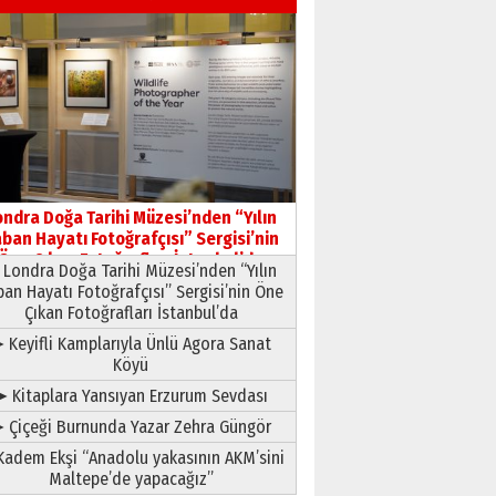
03 Ağustos 2026 Pazartesi
Yıldırım Gündoğdu
HAVVA’NIN ÜÇ KIZI
09 Temmuz 2026 Perşembe
Yusuf POLAT
Şampiyonluk Sebahattin
ondra Doğa Tarihi Müzesi’nden “Yılın
Şirin’e yazar
ban Hayatı Fotoğrafçısı” Sergisi’nin
11 Mayıs 2026 Pazartesi
Öne Çıkan Fotoğrafları İstanbul’da
Londra Doğa Tarihi Müzesi’nden “Yılın
ban Hayatı Fotoğrafçısı” Sergisi’nin Öne
Çıkan Fotoğrafları İstanbul’da
 Keyifli Kamplarıyla Ünlü Agora Sanat
Köyü
➤ Kitaplara Yansıyan Erzurum Sevdası
 Çiçeği Burnunda Yazar Zehra Güngör
adem Ekşi “Anadolu yakasının AKM’sini
Maltepe’de yapacağız”