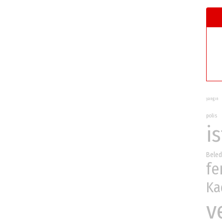
yangın
polis
i
Beled
fe
Ka
v