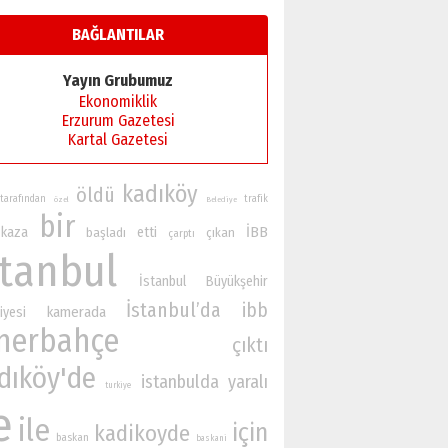
BAĞLANTILAR
Yayın Grubumuz
Ekonomiklik
Erzurum Gazetesi
Kartal Gazetesi
kadıköy
öldü
tarafından
trafik
özel
Belediye
bir
İBB
kaza
etti
başladı
çıkan
çarptı
stanbul
İstanbul Büyükşehir
İstanbul’da
ibb
kamerada
iyesi
nerbahçe
çıktı
dıköy'de
istanbulda
yaralı
turkiye
e
ile
için
kadikoyde
baskan
baskani