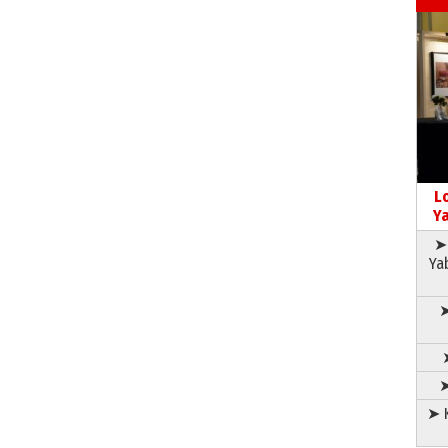
L
Ya
➤ 
Ya
➤
➤
➤ K