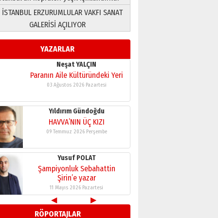
 İSTANBUL ERZURUMLULAR VAKFI SANAT
Yusuf POLAT
GALERİSİ AÇILIYOR
Şampiyonluk Sebahattin
Şirin’e yazar
YAZARLAR
11 Mayıs 2026 Pazartesi
Neşat YALÇIN
Paranın Aile Kültüründeki Yeri
03 Ağustos 2026 Pazartesi
Yıldırım Gündoğdu
HAVVA’NIN ÜÇ KIZI
09 Temmuz 2026 Perşembe
Yusuf POLAT
Şampiyonluk Sebahattin
Şirin’e yazar
11 Mayıs 2026 Pazartesi
◀
▶
Neşat YALÇIN
RÖPORTAJLAR
Paranın Aile Kültüründeki Yeri