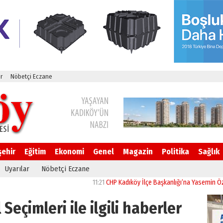
r
Nöbetçi Eczane
şehir
Eğitim
Ekonomi
Genel
Magazin
Politika
Sağlık
Uyarılar
Nöbetçi Eczane
11:21
CHP Kadıköy İlçe Başkanlığı’na Yasemin Özsaraç a
 Seçimleri ile ilgili haberler