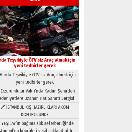
rda Teşvikiyle ÖTV’siz Araç almak için
yeni tedbirler gerek
Hurda Teşvikiyle ÖTV’siz Araç almak için
yeni tedbirler gerek
Neşat YALÇIN
 Erzurumlular Vakfı’nda Kadim Şehirden
Paranın Aile Kültüründeki Yeri
deniyetlere Uzanan Hat Sanatı Sergisi
03 Ağustos 2026 Pazartesi
🖊 İSTANBUL KIŞ HAZIRLIKLARI AKOM
KONTROLÜNDE
Yıldırım Gündoğdu
HAVVA’NIN ÜÇ KIZI
 YEŞİLAY’ın bağımsızlık seferberliğinde
09 Temmuz 2026 Perşembe
stanbul’un köprüleri yeşil ışıklandırıldı