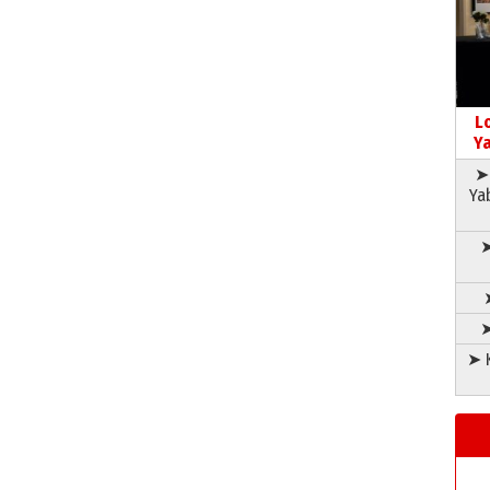
L
Ya
➤ 
Ya
➤
➤
➤ K