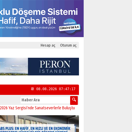
Hesap aç
Oturum aç
📆 08.08.2026 07:47:18
Sergisi’nde Sanatseverlerle Buluştu
11:21
CHP Kadıköy İlçe Başkanlığı’na Yas