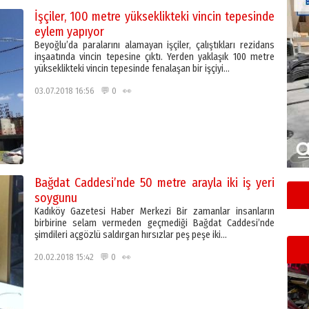
İşçiler, 100 metre yükseklikteki vincin tepesinde
eylem yapıyor
Beyoğlu’da paralarını alamayan işçiler, çalıştıkları rezidans
inşaatında vincin tepesine çıktı. Yerden yaklaşık 100 metre
yükseklikteki vincin tepesinde fenalaşan bir işçiyi…
03.07.2018 16:56 💬 0 👀
Bağdat Caddesi’nde 50 metre arayla iki iş yeri
soygunu
Kadıköy Gazetesi Haber Merkezi Bir zamanlar insanların
birbirine selam vermeden geçmediği Bağdat Caddesi’nde
şimdileri açgözlü saldırgan hırsızlar peş peşe iki…
20.02.2018 15:42 💬 0 👀