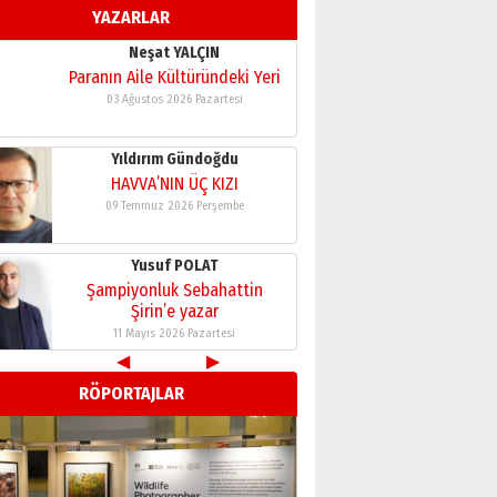
YAZARLAR
11 Mayıs 2026 Pazartesi
Neşat YALÇIN
Paranın Aile Kültüründeki Yeri
03 Ağustos 2026 Pazartesi
Yıldırım Gündoğdu
HAVVA’NIN ÜÇ KIZI
09 Temmuz 2026 Perşembe
Yusuf POLAT
Şampiyonluk Sebahattin
Şirin’e yazar
11 Mayıs 2026 Pazartesi
◀
▶
Neşat YALÇIN
RÖPORTAJLAR
Paranın Aile Kültüründeki Yeri
03 Ağustos 2026 Pazartesi
Yıldırım Gündoğdu