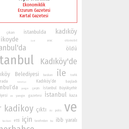
Ekonomiklik
Erzurum Gazetesi
Kartal Gazetesi
kadıköy
istanbulda
çıkan
ikoyde
otomobil
arac
özel
tanbul'da
öldü
stanbul
Kadıköy'de
ile
ıköy Belediyesi
baskan
trafik
Kadıköy’de
rada
başladı
Belediye
anbul’da
İstanbul Büyükşehir
çarptı
yangın
İstanbul
iyesi
kaza
gazetesi
yangin
en
ve
r
kadikoy
çıktı
polis
iki
için
ibb
yaralı
etti
tarafından
bu
baskani