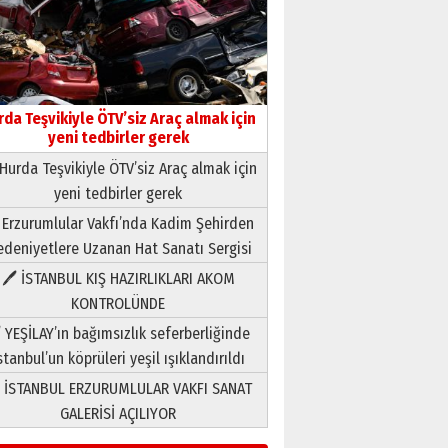
rda Teşvikiyle ÖTV’siz Araç almak için
yeni tedbirler gerek
Hurda Teşvikiyle ÖTV’siz Araç almak için
yeni tedbirler gerek
Neşat YALÇIN
 Erzurumlular Vakfı’nda Kadim Şehirden
Paranın Aile Kültüründeki Yeri
deniyetlere Uzanan Hat Sanatı Sergisi
03 Ağustos 2026 Pazartesi
🖊 İSTANBUL KIŞ HAZIRLIKLARI AKOM
KONTROLÜNDE
Yıldırım Gündoğdu
HAVVA’NIN ÜÇ KIZI
 YEŞİLAY’ın bağımsızlık seferberliğinde
09 Temmuz 2026 Perşembe
stanbul’un köprüleri yeşil ışıklandırıldı
 İSTANBUL ERZURUMLULAR VAKFI SANAT
Yusuf POLAT
GALERİSİ AÇILIYOR
Şampiyonluk Sebahattin
Şirin’e yazar