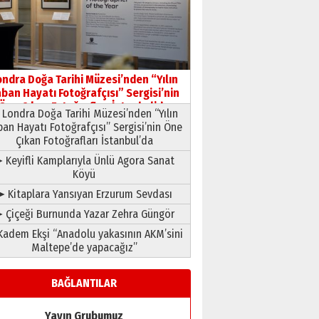
HAVVA’NIN ÜÇ KIZI
09 Temmuz 2026 Perşembe
Yusuf POLAT
Şampiyonluk Sebahattin
ondra Doğa Tarihi Müzesi’nden “Yılın
Şirin’e yazar
ban Hayatı Fotoğrafçısı” Sergisi’nin
11 Mayıs 2026 Pazartesi
Öne Çıkan Fotoğrafları İstanbul’da
Londra Doğa Tarihi Müzesi’nden “Yılın
ban Hayatı Fotoğrafçısı” Sergisi’nin Öne
Çıkan Fotoğrafları İstanbul’da
 Keyifli Kamplarıyla Ünlü Agora Sanat
Köyü
➤ Kitaplara Yansıyan Erzurum Sevdası
 Çiçeği Burnunda Yazar Zehra Güngör
adem Ekşi “Anadolu yakasının AKM’sini
Maltepe’de yapacağız”
BAĞLANTILAR
Yayın Grubumuz