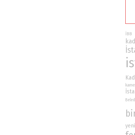
İBB
kad
İs
i
Kad
kame
İst
Beled
bi
yeni