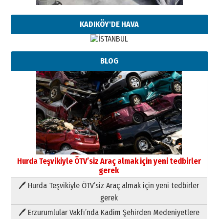
KADIKÖY'DE HAVA
BLOG
Hurda Teşvikiyle ÖTV’siz Araç almak için yeni tedbirler
gerek
🖊 Hurda Teşvikiyle ÖTV’siz Araç almak için yeni tedbirler
Neşat YALÇIN
gerek
Paranın Aile Kültüründeki Yeri
🖊 Erzurumlular Vakfı’nda Kadim Şehirden Medeniyetlere
03 Ağustos 2026 Pazartesi