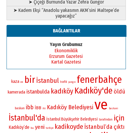
➤ Çiçeği Burnunda Yazar Zehra Güngör
➤ Kadem Ekşi “Anadolu yakasının AKM’sini Maltepe’de
yapacağız”
BAĞLANTILAR
Yayın Grubumuz
Ekonomiklik
Erzurum Gazetesi
Kartal Gazetesi
fenerbahçe
bir
İstanbul
kaza
trafik
en
yangın
Kadıköy'de
kadıköy
öldü
istanbulda
kamerada
ve
Kadıköy Belediyesi
ibb
İBB
baskan
iki
baskani
İstanbul'da
için
İstanbul Büyükşehir Belediyesi
tarafından
kadikoyde
İstanbul’da
çıktı
yeni
Kadıköy’de
bu
turkiye