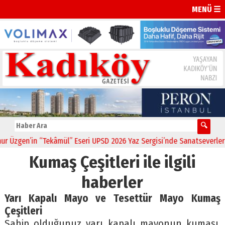
MENÜ ☰
Üzgen’in “Tekâmül” Eseri UPSD 2026 Yaz Sergisi’nde Sanatseverlerle 
Kumaş Çeşitleri ile ilgili
haberler
Yarı Kapalı Mayo ve Tesettür Mayo Kumaş
Çeşitleri
Sahip olduğunuz yarı kapalı mayonun kumaşı,