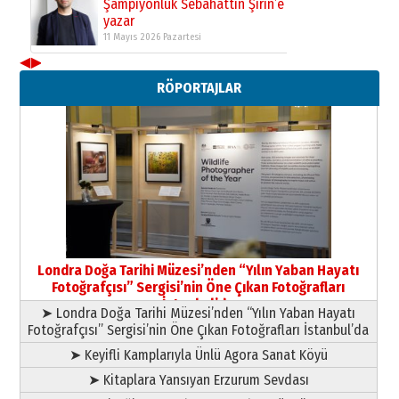
Şampiyonluk Sebahattin Şirin’e
yazar
11 Mayıs 2026 Pazartesi
◀
▶
Neşat YALÇIN
RÖPORTAJLAR
Paranın Aile Kültüründeki Yeri
03 Ağustos 2026 Pazartesi
Yıldırım Gündoğdu
HAVVA’NIN ÜÇ KIZI
09 Temmuz 2026 Perşembe
Yusuf POLAT
Şampiyonluk Sebahattin Şirin’e
Londra Doğa Tarihi Müzesi’nden “Yılın Yaban Hayatı
yazar
Fotoğrafçısı” Sergisi’nin Öne Çıkan Fotoğrafları
11 Mayıs 2026 Pazartesi
İstanbul’da
➤ Londra Doğa Tarihi Müzesi’nden “Yılın Yaban Hayatı
Fotoğrafçısı” Sergisi’nin Öne Çıkan Fotoğrafları İstanbul’da
➤ Keyifli Kamplarıyla Ünlü Agora Sanat Köyü
➤ Kitaplara Yansıyan Erzurum Sevdası