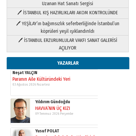
Uzanan Hat Sanatı Sergisi
🖊 İSTANBUL KIŞ HAZIRLIKLARI AKOM KONTROLÜNDE
Yıldırım Gündoğdu
HAVVA’NIN ÜÇ KIZI
🖊 YEŞİLAY’ın bağımsızlık seferberliğinde İstanbul’un
09 Temmuz 2026 Perşembe
köprüleri yeşil ışıklandırıldı
🖊 İSTANBUL ERZURUMLULAR VAKFI SANAT GALERİSİ
Yusuf POLAT
AÇILIYOR
Şampiyonluk Sebahattin Şirin’e
yazar
11 Mayıs 2026 Pazartesi
YAZARLAR
Neşat YALÇIN
Paranın Aile Kültüründeki Yeri
03 Ağustos 2026 Pazartesi
Yıldırım Gündoğdu
HAVVA’NIN ÜÇ KIZI
09 Temmuz 2026 Perşembe
Yusuf POLAT