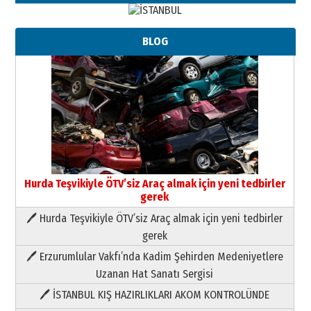
BLOG
Hurda Teşvikiyle ÖTV’siz Araç almak için yeni tedbirler
gerek
🖊 Hurda Teşvikiyle ÖTV’siz Araç almak için yeni tedbirler
Neşat YALÇIN
gerek
Paranın Aile Kültüründeki Yeri
🖊 Erzurumlular Vakfı’nda Kadim Şehirden Medeniyetlere
03 Ağustos 2026 Pazartesi
Uzanan Hat Sanatı Sergisi
🖊 İSTANBUL KIŞ HAZIRLIKLARI AKOM KONTROLÜNDE
Yıldırım Gündoğdu