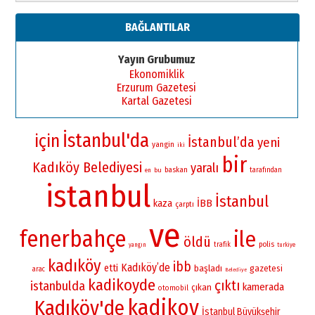
BAĞLANTILAR
Yayın Grubumuz
Ekonomiklik
Erzurum Gazetesi
Kartal Gazetesi
İstanbul'da
için
İstanbul’da
yeni
yangin
iki
bir
Kadıköy Belediyesi
yaralı
baskan
bu
tarafından
en
istanbul
İstanbul
İBB
kaza
çarptı
ve
fenerbahçe
ile
öldü
polis
trafik
yangın
turkiye
kadıköy
ibb
Kadıköy’de
etti
başladı
gazetesi
arac
Belediye
kadikoyde
çıktı
istanbulda
kamerada
çıkan
otomobil
kadikoy
Kadıköy'de
İstanbul Büyükşehir