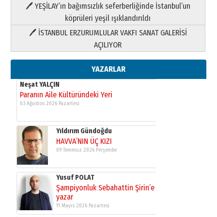
HAVVA’NIN ÜÇ KIZI
🖊 YEŞİLAY’ın bağımsızlık seferberliğinde İstanbul’un
09 Temmuz 2026 Perşembe
köprüleri yeşil ışıklandırıldı
🖊 İSTANBUL ERZURUMLULAR VAKFI SANAT GALERİSİ
Yusuf POLAT
AÇILIYOR
Şampiyonluk Sebahattin Şirin’e
yazar
11 Mayıs 2026 Pazartesi
YAZARLAR
Neşat YALÇIN
Paranın Aile Kültüründeki Yeri
03 Ağustos 2026 Pazartesi
Yıldırım Gündoğdu
HAVVA’NIN ÜÇ KIZI
09 Temmuz 2026 Perşembe
Yusuf POLAT
Şampiyonluk Sebahattin Şirin’e
yazar
11 Mayıs 2026 Pazartesi