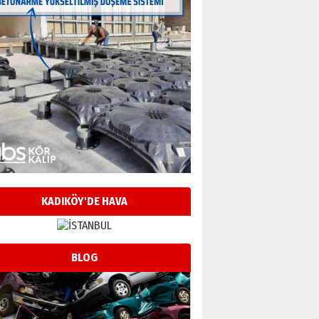
KADIKÖY'DE HAVA
BLOG