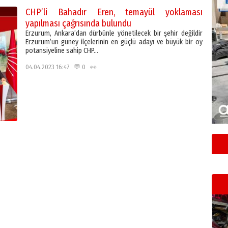
CHP’li Bahadır Eren, temayül yoklaması
yapılması çağrısında bulundu
Erzurum, Ankara’dan dürbünle yönetilecek bir şehir değildir
Erzurum’un güney ilçelerinin en güçlü adayı ve büyük bir oy
potansiyeline sahip CHP…
04.04.2023 16:47 💬 0 👀