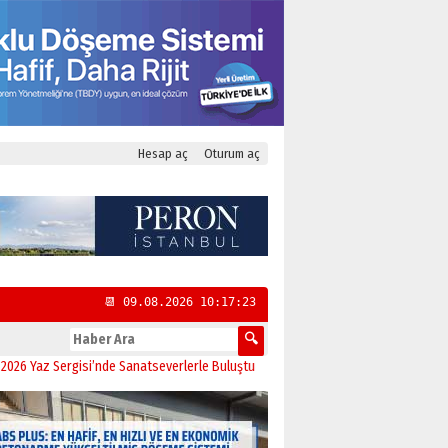
Hesap aç
Oturum aç
📆 09.08.2026 10:17:24
 Sergisi’nde Sanatseverlerle Buluştu
11:21
CHP Kadıköy İlçe Başkanlığı’na Yas