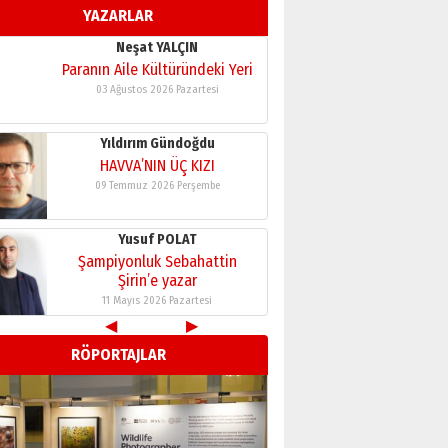
YAZARLAR
11 Mayıs 2026 Pazartesi
Neşat YALÇIN
Paranın Aile Kültüründeki Yeri
03 Ağustos 2026 Pazartesi
Yıldırım Gündoğdu
HAVVA’NIN ÜÇ KIZI
09 Temmuz 2026 Perşembe
Yusuf POLAT
Şampiyonluk Sebahattin
Şirin’e yazar
11 Mayıs 2026 Pazartesi
◀
▶
Neşat YALÇIN
RÖPORTAJLAR
Paranın Aile Kültüründeki Yeri
03 Ağustos 2026 Pazartesi
Yıldırım Gündoğdu