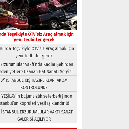
rda Teşvikiyle ÖTV’siz Araç almak için
yeni tedbirler gerek
Hurda Teşvikiyle ÖTV’siz Araç almak için
yeni tedbirler gerek
Neşat YALÇIN
 Erzurumlular Vakfı’nda Kadim Şehirden
Paranın Aile Kültüründeki Yeri
deniyetlere Uzanan Hat Sanatı Sergisi
03 Ağustos 2026 Pazartesi
🖊 İSTANBUL KIŞ HAZIRLIKLARI AKOM
KONTROLÜNDE
Yıldırım Gündoğdu
HAVVA’NIN ÜÇ KIZI
 YEŞİLAY’ın bağımsızlık seferberliğinde
09 Temmuz 2026 Perşembe
stanbul’un köprüleri yeşil ışıklandırıldı
 İSTANBUL ERZURUMLULAR VAKFI SANAT
Yusuf POLAT
GALERİSİ AÇILIYOR
Şampiyonluk Sebahattin
Şirin’e yazar