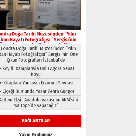
HAVVA’NIN ÜÇ KIZI
09 Temmuz 2026 Perşembe
Yusuf POLAT
Şampiyonluk Sebahattin
ondra Doğa Tarihi Müzesi’nden “Yılın
Şirin’e yazar
ban Hayatı Fotoğrafçısı” Sergisi’nin
11 Mayıs 2026 Pazartesi
Öne Çıkan Fotoğrafları İstanbul’da
Londra Doğa Tarihi Müzesi’nden “Yılın
ban Hayatı Fotoğrafçısı” Sergisi’nin Öne
Çıkan Fotoğrafları İstanbul’da
 Keyifli Kamplarıyla Ünlü Agora Sanat
Köyü
➤ Kitaplara Yansıyan Erzurum Sevdası
 Çiçeği Burnunda Yazar Zehra Güngör
adem Ekşi “Anadolu yakasının AKM’sini
Maltepe’de yapacağız”
BAĞLANTILAR
Yayın Grubumuz