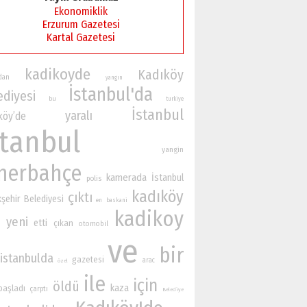
Ekonomiklik
Erzurum Gazetesi
Kartal Gazetesi
kadikoyde
Kadıköy
ndan
yangın
İstanbul'da
ediyesi
bu
turkiye
İstanbul
yaralı
köy’de
stanbul
yangin
nerbahçe
kamerada
İstanbul
polis
kadıköy
çıktı
şehir Belediyesi
en
baskani
kadikoy
yeni
etti
çıkan
n
otomobil
ve
bir
istanbulda
gazetesi
arac
özel
ile
için
öldü
kaza
başladı
çarptı
Belediye