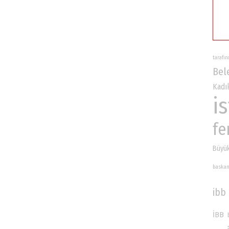
tarafı
Bel
Kadı
i
fe
Büyük
baska
ibb
İBB