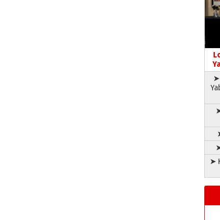
L
Ya
➤ 
Ya
➤
➤
➤ K