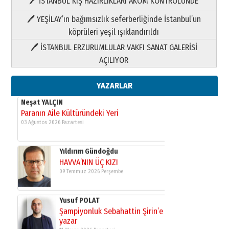
🖊 İSTANBUL KIŞ HAZIRLIKLARI AKOM KONTROLÜNDE
Yıldırım Gündoğdu
HAVVA’NIN ÜÇ KIZI
🖊 YEŞİLAY’ın bağımsızlık seferberliğinde İstanbul’un
09 Temmuz 2026 Perşembe
köprüleri yeşil ışıklandırıldı
🖊 İSTANBUL ERZURUMLULAR VAKFI SANAT GALERİSİ
Yusuf POLAT
AÇILIYOR
Şampiyonluk Sebahattin Şirin’e
yazar
11 Mayıs 2026 Pazartesi
YAZARLAR
Neşat YALÇIN
Paranın Aile Kültüründeki Yeri
03 Ağustos 2026 Pazartesi
Yıldırım Gündoğdu
HAVVA’NIN ÜÇ KIZI
09 Temmuz 2026 Perşembe
Yusuf POLAT
Şampiyonluk Sebahattin Şirin’e
yazar