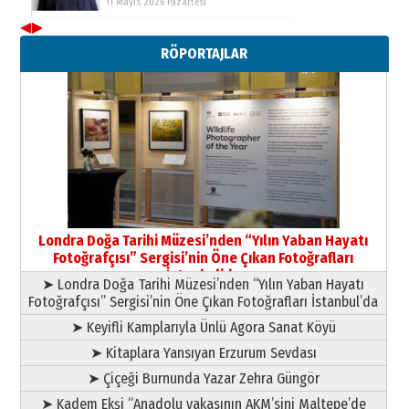
11 Mayıs 2026 Pazartesi
◀
▶
Neşat YALÇIN
RÖPORTAJLAR
Paranın Aile Kültüründeki Yeri
03 Ağustos 2026 Pazartesi
Yıldırım Gündoğdu
HAVVA’NIN ÜÇ KIZI
09 Temmuz 2026 Perşembe
Yusuf POLAT
Şampiyonluk Sebahattin Şirin’e
Londra Doğa Tarihi Müzesi’nden “Yılın Yaban Hayatı
yazar
Fotoğrafçısı” Sergisi’nin Öne Çıkan Fotoğrafları
11 Mayıs 2026 Pazartesi
İstanbul’da
➤ Londra Doğa Tarihi Müzesi’nden “Yılın Yaban Hayatı
Fotoğrafçısı” Sergisi’nin Öne Çıkan Fotoğrafları İstanbul’da
➤ Keyifli Kamplarıyla Ünlü Agora Sanat Köyü
➤ Kitaplara Yansıyan Erzurum Sevdası
➤ Çiçeği Burnunda Yazar Zehra Güngör
➤ Kadem Ekşi “Anadolu yakasının AKM’sini Maltepe’de