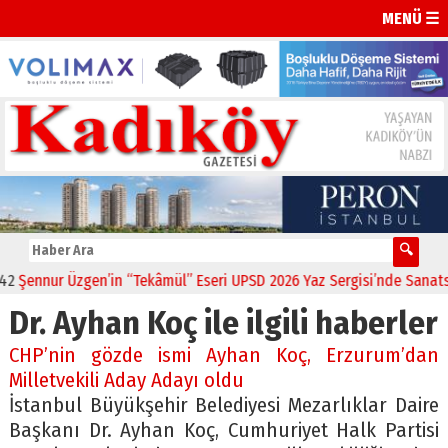
MENÜ ☰
Şennur Üzgen’in “Tekâmül” Eseri UPSD 2026 Yaz Sergisi’nde Sanatseve
Dr. Ayhan Koç ile ilgili haberler
CHP’nin gözde ismi Ayhan Koç, Erzurum’dan
Milletvekili Aday Adayı oldu
İstanbul Büyükşehir Belediyesi Mezarlıklar Daire
Başkanı Dr. Ayhan Koç, Cumhuriyet Halk Partisi