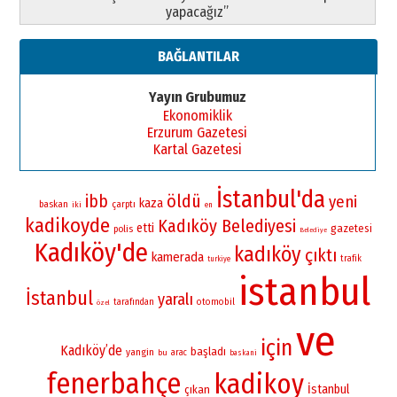
yapacağız”
BAĞLANTILAR
Yayın Grubumuz
Ekonomiklik
Erzurum Gazetesi
Kartal Gazetesi
İstanbul'da
öldü
ibb
yeni
kaza
baskan
çarptı
iki
en
kadikoyde
Kadıköy Belediyesi
etti
gazetesi
polis
Belediye
Kadıköy'de
kadıköy
çıktı
kamerada
trafik
turkiye
istanbul
İstanbul
yaralı
otomobil
tarafından
özel
ve
için
Kadıköy’de
başladı
yangin
bu
arac
baskani
fenerbahçe
kadikoy
İstanbul
çıkan