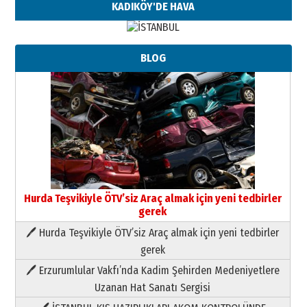
KADIKÖY'DE HAVA
BLOG
Hurda Teşvikiyle ÖTV’siz Araç almak için yeni tedbirler
gerek
🖊 Hurda Teşvikiyle ÖTV’siz Araç almak için yeni tedbirler
Neşat YALÇIN
gerek
Paranın Aile Kültüründeki Yeri
🖊 Erzurumlular Vakfı’nda Kadim Şehirden Medeniyetlere
03 Ağustos 2026 Pazartesi
Uzanan Hat Sanatı Sergisi