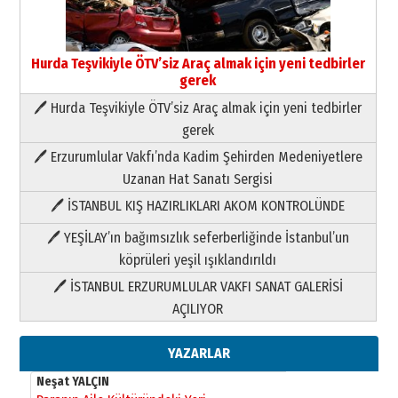
Hurda Teşvikiyle ÖTV’siz Araç almak için yeni tedbirler
gerek
🖊 Hurda Teşvikiyle ÖTV’siz Araç almak için yeni tedbirler
Neşat YALÇIN
gerek
Paranın Aile Kültüründeki Yeri
🖊 Erzurumlular Vakfı’nda Kadim Şehirden Medeniyetlere
03 Ağustos 2026 Pazartesi
Uzanan Hat Sanatı Sergisi
🖊 İSTANBUL KIŞ HAZIRLIKLARI AKOM KONTROLÜNDE
Yıldırım Gündoğdu
HAVVA’NIN ÜÇ KIZI
🖊 YEŞİLAY’ın bağımsızlık seferberliğinde İstanbul’un
09 Temmuz 2026 Perşembe
köprüleri yeşil ışıklandırıldı
🖊 İSTANBUL ERZURUMLULAR VAKFI SANAT GALERİSİ
Yusuf POLAT
AÇILIYOR
Şampiyonluk Sebahattin Şirin’e
yazar
11 Mayıs 2026 Pazartesi
YAZARLAR
Neşat YALÇIN