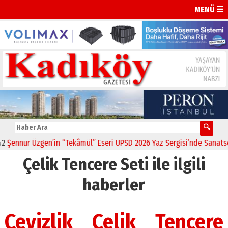
MENÜ ☰
ennur Üzgen’in “Tekâmül” Eseri UPSD 2026 Yaz Sergisi’nde Sanatsever
Çelik Tencere Seti ile ilgili
haberler
Çeyizlik Çelik Tencere