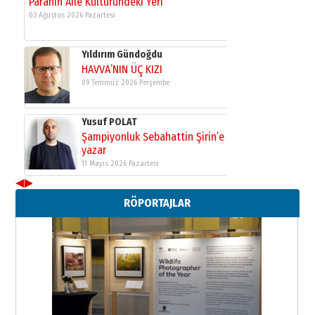
Paranın Aile Kültüründeki Yeri
03 Ağustos 2026 Pazartesi
Yıldırım Gündoğdu
HAVVA’NIN ÜÇ KIZI
09 Temmuz 2026 Perşembe
Yusuf POLAT
Şampiyonluk Sebahattin Şirin’e
yazar
11 Mayıs 2026 Pazartesi
◀
▶
Neşat YALÇIN
RÖPORTAJLAR
Paranın Aile Kültüründeki Yeri
03 Ağustos 2026 Pazartesi
Yıldırım Gündoğdu
HAVVA’NIN ÜÇ KIZI
09 Temmuz 2026 Perşembe