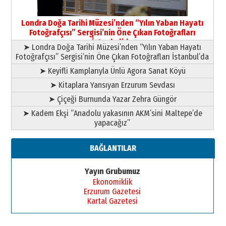
Yusuf POLAT
Şampiyonluk Sebahattin Şirin’e
Londra Doğa Tarihi Müzesi’nden “Yılın Yaban Hayatı
yazar
Fotoğrafçısı” Sergisi’nin Öne Çıkan Fotoğrafları
11 Mayıs 2026 Pazartesi
İstanbul’da
➤ Londra Doğa Tarihi Müzesi’nden “Yılın Yaban Hayatı
Fotoğrafçısı” Sergisi’nin Öne Çıkan Fotoğrafları İstanbul’da
➤ Keyifli Kamplarıyla Ünlü Agora Sanat Köyü
➤ Kitaplara Yansıyan Erzurum Sevdası
➤ Çiçeği Burnunda Yazar Zehra Güngör
➤ Kadem Ekşi “Anadolu yakasının AKM’sini Maltepe’de
yapacağız”
BAĞLANTILAR
Yayın Grubumuz
Ekonomiklik
Erzurum Gazetesi
Kartal Gazetesi