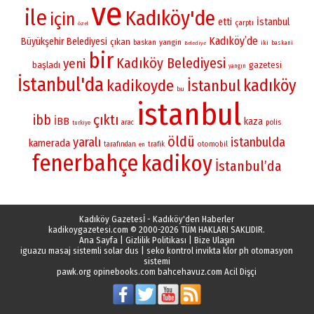
ve
ile
Kadıköy'de
için
etti
İstanbul
çarptı
özel
Kadıköy’de
Büyükşehir Belediyesi
çıkan
yangin
baskan
iki
baskani
Belediye
bir
Kadıköy Belediyesi
yeni
başladı
gazetesi
yangın
İstanbul'da
kadıköy
kadikoyde
İstanbul
bu
istanbul
çıktı
ibb
İBB
kaza
polis
arac
turkiye
öldü
yaralı
istanbulda
kamerada
otomobil
tarafından
trafik
en
fenerbahçe
kadikoy
İstanbul’da
Kadıköy Gazetesİ - Kadıköy'den Haberler
kadikoygazetesi.com
© 2000-2026 TÜM HAKLARI SAKLIDIR.
Ana Sayfa
|
Gizlilik Politikası
|
Bize Ulaşın
iguazu masaj sistemli solar dus
|
seko kontrol invikta klor ph otomasyon
sistemi
pawk.org
opinebooks.com
bahcehavuz.com
Acil Dişçi