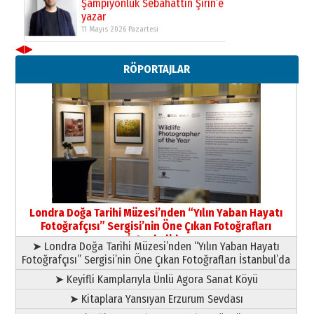
Şampiyonluk Sebahattin Şirin’e
yazar
11 Mayıs 2026 Pazartesi
◀
▶
Neşat YALÇIN
RÖPORTAJLAR
Paranın Aile Kültüründeki Yeri
03 Ağustos 2026 Pazartesi
Yıldırım Gündoğdu
HAVVA’NIN ÜÇ KIZI
09 Temmuz 2026 Perşembe
Yusuf POLAT
Şampiyonluk Sebahattin Şirin’e
Londra Doğa Tarihi Müzesi’nden “Yılın Yaban Hayatı
yazar
Fotoğrafçısı” Sergisi’nin Öne Çıkan Fotoğrafları
11 Mayıs 2026 Pazartesi
İstanbul’da
➤ Londra Doğa Tarihi Müzesi’nden “Yılın Yaban Hayatı
Fotoğrafçısı” Sergisi’nin Öne Çıkan Fotoğrafları İstanbul’da
➤ Keyifli Kamplarıyla Ünlü Agora Sanat Köyü
➤ Kitaplara Yansıyan Erzurum Sevdası