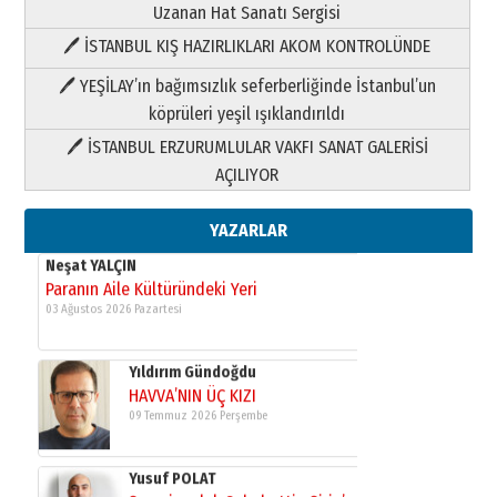
Uzanan Hat Sanatı Sergisi
🖊 İSTANBUL KIŞ HAZIRLIKLARI AKOM KONTROLÜNDE
Yıldırım Gündoğdu
HAVVA’NIN ÜÇ KIZI
🖊 YEŞİLAY’ın bağımsızlık seferberliğinde İstanbul’un
09 Temmuz 2026 Perşembe
köprüleri yeşil ışıklandırıldı
🖊 İSTANBUL ERZURUMLULAR VAKFI SANAT GALERİSİ
Yusuf POLAT
AÇILIYOR
Şampiyonluk Sebahattin Şirin’e
yazar
11 Mayıs 2026 Pazartesi
YAZARLAR
Neşat YALÇIN
Paranın Aile Kültüründeki Yeri
03 Ağustos 2026 Pazartesi
Yıldırım Gündoğdu
HAVVA’NIN ÜÇ KIZI
09 Temmuz 2026 Perşembe
Yusuf POLAT