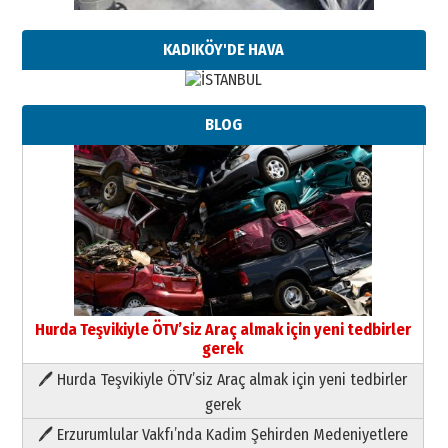
KADIKÖY'DE HAVA
BLOG
Hurda Teşvikiyle ÖTV’siz Araç almak için yeni tedbirler
gerek
🖊 Hurda Teşvikiyle ÖTV’siz Araç almak için yeni tedbirler
Neşat YALÇIN
gerek
Paranın Aile Kültüründeki Yeri
🖊 Erzurumlular Vakfı’nda Kadim Şehirden Medeniyetlere
03 Ağustos 2026 Pazartesi