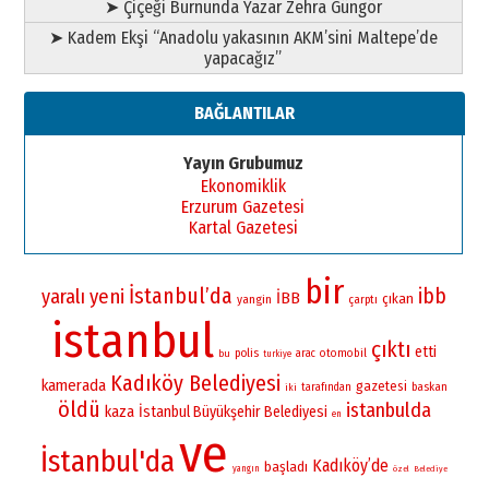
➤ Çiçeği Burnunda Yazar Zehra Güngör
➤ Kadem Ekşi “Anadolu yakasının AKM’sini Maltepe’de
yapacağız”
BAĞLANTILAR
Yayın Grubumuz
Ekonomiklik
Erzurum Gazetesi
Kartal Gazetesi
bir
İstanbul’da
ibb
yaralı
yeni
İBB
çıkan
yangin
çarptı
istanbul
çıktı
etti
polis
otomobil
bu
arac
turkiye
Kadıköy Belediyesi
kamerada
gazetesi
baskan
iki
tarafından
öldü
istanbulda
kaza
İstanbul Büyükşehir Belediyesi
en
ve
İstanbul'da
Kadıköy’de
başladı
yangın
özel
Belediye