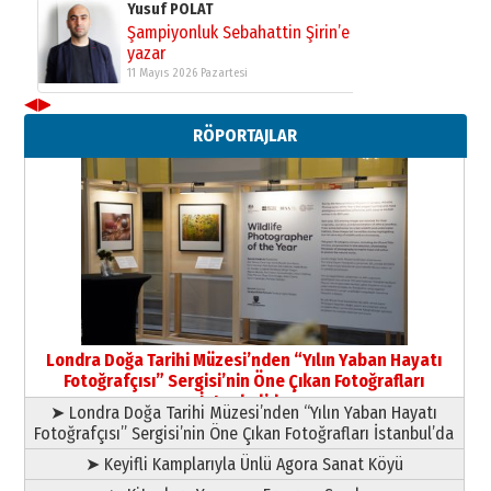
Yusuf POLAT
Şampiyonluk Sebahattin Şirin’e
yazar
11 Mayıs 2026 Pazartesi
◀
▶
Neşat YALÇIN
RÖPORTAJLAR
Paranın Aile Kültüründeki Yeri
03 Ağustos 2026 Pazartesi
Yıldırım Gündoğdu
HAVVA’NIN ÜÇ KIZI
09 Temmuz 2026 Perşembe
Yusuf POLAT
Şampiyonluk Sebahattin Şirin’e
Londra Doğa Tarihi Müzesi’nden “Yılın Yaban Hayatı
yazar
Fotoğrafçısı” Sergisi’nin Öne Çıkan Fotoğrafları
11 Mayıs 2026 Pazartesi
İstanbul’da
➤ Londra Doğa Tarihi Müzesi’nden “Yılın Yaban Hayatı
Fotoğrafçısı” Sergisi’nin Öne Çıkan Fotoğrafları İstanbul’da
➤ Keyifli Kamplarıyla Ünlü Agora Sanat Köyü