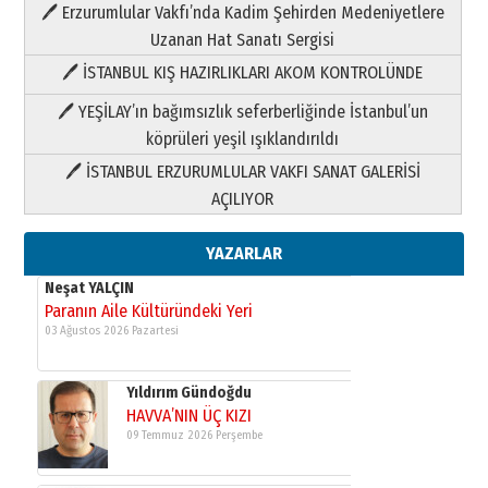
🖊 Erzurumlular Vakfı’nda Kadim Şehirden Medeniyetlere
03 Ağustos 2026 Pazartesi
Uzanan Hat Sanatı Sergisi
🖊 İSTANBUL KIŞ HAZIRLIKLARI AKOM KONTROLÜNDE
Yıldırım Gündoğdu
HAVVA’NIN ÜÇ KIZI
🖊 YEŞİLAY’ın bağımsızlık seferberliğinde İstanbul’un
09 Temmuz 2026 Perşembe
köprüleri yeşil ışıklandırıldı
🖊 İSTANBUL ERZURUMLULAR VAKFI SANAT GALERİSİ
Yusuf POLAT
AÇILIYOR
Şampiyonluk Sebahattin Şirin’e
yazar
11 Mayıs 2026 Pazartesi
YAZARLAR
Neşat YALÇIN
Paranın Aile Kültüründeki Yeri
03 Ağustos 2026 Pazartesi
Yıldırım Gündoğdu
HAVVA’NIN ÜÇ KIZI
09 Temmuz 2026 Perşembe