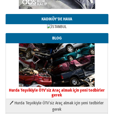
KADIKÖY'DE HAVA
BLOG
Hurda Teşvikiyle ÖTV’siz Araç almak için yeni tedbirler
gerek
🖊 Hurda Teşvikiyle ÖTV’siz Araç almak için yeni tedbirler
Neşat YALÇIN
gerek
Paranın Aile Kültüründeki Yeri