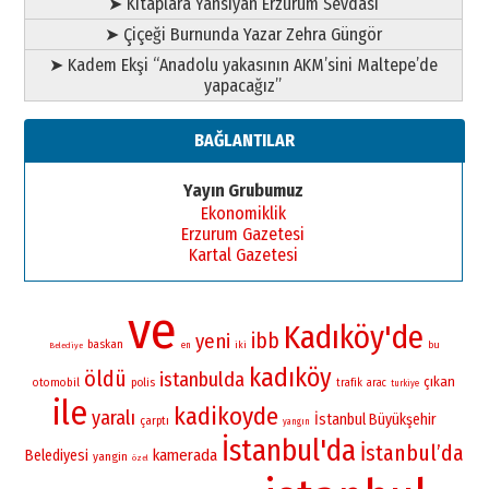
➤ Kitaplara Yansıyan Erzurum Sevdası
➤ Çiçeği Burnunda Yazar Zehra Güngör
➤ Kadem Ekşi “Anadolu yakasının AKM’sini Maltepe’de
yapacağız”
BAĞLANTILAR
Yayın Grubumuz
Ekonomiklik
Erzurum Gazetesi
Kartal Gazetesi
ve
Kadıköy'de
ibb
yeni
baskan
iki
bu
en
Belediye
kadıköy
öldü
istanbulda
çıkan
otomobil
polis
trafik
arac
turkiye
ile
kadikoyde
yaralı
İstanbul Büyükşehir
çarptı
yangın
İstanbul'da
İstanbul’da
kamerada
Belediyesi
yangin
özel