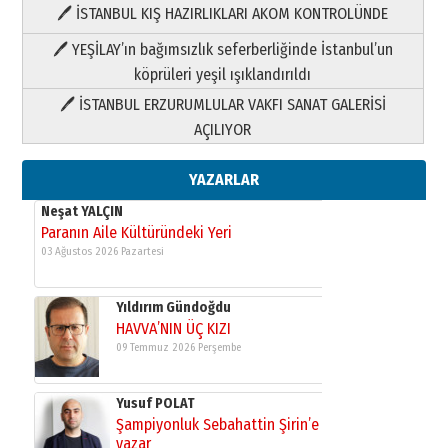
🖊 İSTANBUL KIŞ HAZIRLIKLARI AKOM KONTROLÜNDE
Yıldırım Gündoğdu
HAVVA’NIN ÜÇ KIZI
🖊 YEŞİLAY’ın bağımsızlık seferberliğinde İstanbul’un
09 Temmuz 2026 Perşembe
köprüleri yeşil ışıklandırıldı
🖊 İSTANBUL ERZURUMLULAR VAKFI SANAT GALERİSİ
Yusuf POLAT
AÇILIYOR
Şampiyonluk Sebahattin Şirin’e
yazar
11 Mayıs 2026 Pazartesi
YAZARLAR
Neşat YALÇIN
Paranın Aile Kültüründeki Yeri
03 Ağustos 2026 Pazartesi
Yıldırım Gündoğdu
HAVVA’NIN ÜÇ KIZI
09 Temmuz 2026 Perşembe
Yusuf POLAT
Şampiyonluk Sebahattin Şirin’e
yazar