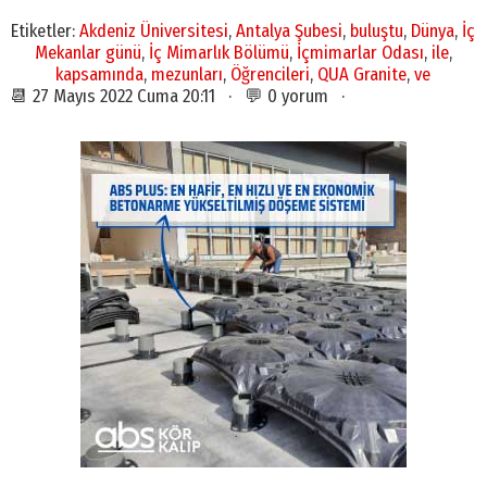
Etiketler:
Akdeniz Üniversitesi
,
Antalya Şubesi
,
buluştu
,
Dünya
,
İç
Mekanlar günü
,
İç Mimarlık Bölümü
,
İçmimarlar Odası
,
ile
,
kapsamında
,
mezunları
,
Öğrencileri
,
QUA Granite
,
ve
📆 27 Mayıs 2022 Cuma 20:11 · 💬 0 yorum ·