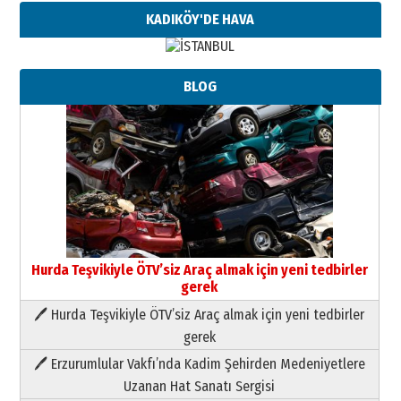
KADIKÖY'DE HAVA
BLOG
Hurda Teşvikiyle ÖTV’siz Araç almak için yeni tedbirler
gerek
🖊 Hurda Teşvikiyle ÖTV’siz Araç almak için yeni tedbirler
Neşat YALÇIN
gerek
Paranın Aile Kültüründeki Yeri
🖊 Erzurumlular Vakfı’nda Kadim Şehirden Medeniyetlere
03 Ağustos 2026 Pazartesi
Uzanan Hat Sanatı Sergisi