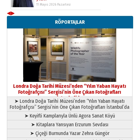
11 Mayıs 2026 Pazartesi
◀
▶
Neşat YALÇIN
RÖPORTAJLAR
Paranın Aile Kültüründeki Yeri
03 Ağustos 2026 Pazartesi
Yıldırım Gündoğdu
HAVVA’NIN ÜÇ KIZI
09 Temmuz 2026 Perşembe
Yusuf POLAT
Şampiyonluk Sebahattin Şirin’e
Londra Doğa Tarihi Müzesi’nden “Yılın Yaban Hayatı
yazar
Fotoğrafçısı” Sergisi’nin Öne Çıkan Fotoğrafları
11 Mayıs 2026 Pazartesi
İstanbul’da
➤ Londra Doğa Tarihi Müzesi’nden “Yılın Yaban Hayatı
Fotoğrafçısı” Sergisi’nin Öne Çıkan Fotoğrafları İstanbul’da
➤ Keyifli Kamplarıyla Ünlü Agora Sanat Köyü
➤ Kitaplara Yansıyan Erzurum Sevdası
➤ Çiçeği Burnunda Yazar Zehra Güngör