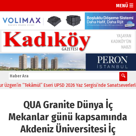
MENÜ ☰
in “Tekâmül” Eseri UPSD 2026 Yaz Sergisi’nde Sanatseverlerle Buluş
QUA Granite Dünya İç
Mekanlar günü kapsamında
Akdeniz Üniversitesi İç