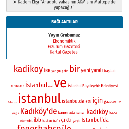
➤ Kadem Ekşi “Anadolu yakasının AKM’sini Maltepe’de
yapacağız”
BAĞLANTILAR
Yayın Grubumuz
Ekonomiklik
Erzurum Gazetesi
Kartal Gazetesi
kadikoy
bir
yeni
yaralı
İBB
başladı
yangin
polis
ve
İstanbul
İstanbul Büyükşehir Belediyesi
tarafından
özel
istanbul
için
istanbulda
etti
gazetesi
en
Belediye
Kadıköy'de
kadıköy
kamerada
kaza
yangın
baskani
çıktı
İstanbul’da
ibb
otomobil
baskan
çarptı
trafik
fenerbahçe
ile