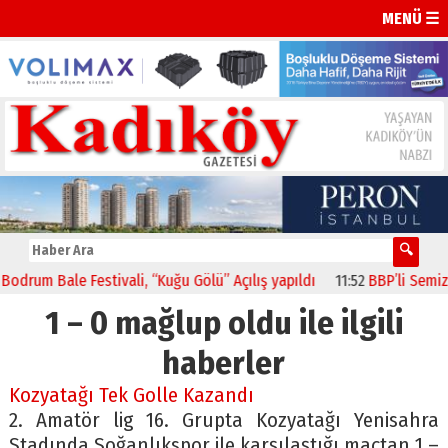
MENÜ ☰
rum Bale Festivali, “Kuğu Gölü” Açılış yapıldı
11:52
BBP’li Semiz “
1 – 0 mağlup oldu ile ilgili
haberler
Kozyatağı Tek Golle Kazandı
2. Amatör lig 16. Grupta Kozyatağı Yenisahra
Stadında Soğanlıkspor ile karşılaştığı maçtan 1 –