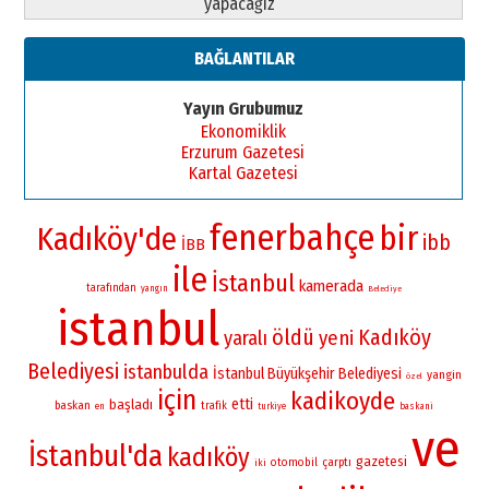
yapacağız”
BAĞLANTILAR
Yayın Grubumuz
Ekonomiklik
Erzurum Gazetesi
Kartal Gazetesi
fenerbahçe
bir
Kadıköy'de
ibb
İBB
ile
İstanbul
kamerada
tarafından
yangın
Belediye
istanbul
öldü
Kadıköy
yaralı
yeni
Belediyesi
istanbulda
İstanbul Büyükşehir Belediyesi
yangin
özel
için
kadikoyde
etti
başladı
baskan
trafik
en
turkiye
baskani
ve
İstanbul'da
kadıköy
gazetesi
otomobil
çarptı
iki