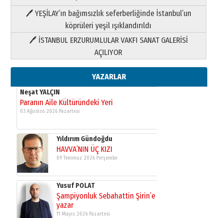
HAVVA’NIN ÜÇ KIZI
🖊 YEŞİLAY’ın bağımsızlık seferberliğinde İstanbul’un
09 Temmuz 2026 Perşembe
köprüleri yeşil ışıklandırıldı
🖊 İSTANBUL ERZURUMLULAR VAKFI SANAT GALERİSİ
Yusuf POLAT
AÇILIYOR
Şampiyonluk Sebahattin Şirin’e
yazar
11 Mayıs 2026 Pazartesi
YAZARLAR
Neşat YALÇIN
Paranın Aile Kültüründeki Yeri
03 Ağustos 2026 Pazartesi
Yıldırım Gündoğdu
HAVVA’NIN ÜÇ KIZI
09 Temmuz 2026 Perşembe
Yusuf POLAT
Şampiyonluk Sebahattin Şirin’e
yazar
11 Mayıs 2026 Pazartesi