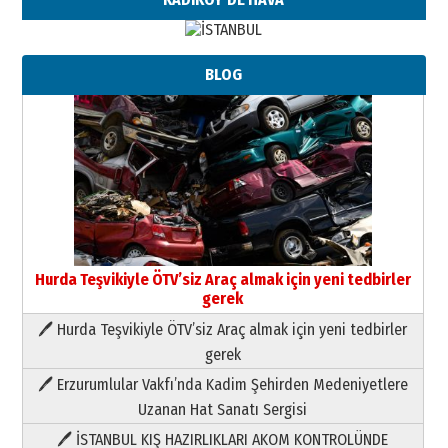
BLOG
Hurda Teşvikiyle ÖTV’siz Araç almak için yeni tedbirler
gerek
🖊 Hurda Teşvikiyle ÖTV’siz Araç almak için yeni tedbirler
Neşat YALÇIN
gerek
Paranın Aile Kültüründeki Yeri
🖊 Erzurumlular Vakfı’nda Kadim Şehirden Medeniyetlere
03 Ağustos 2026 Pazartesi
Uzanan Hat Sanatı Sergisi
🖊 İSTANBUL KIŞ HAZIRLIKLARI AKOM KONTROLÜNDE
Yıldırım Gündoğdu