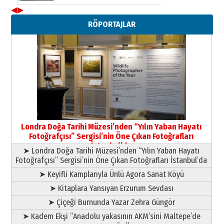
◀
▶
Neşat YALÇIN
RÖPORTAJLAR
Paranın Aile Kültüründeki Yeri
03 Ağustos 2026 Pazartesi
Yıldırım Gündoğdu
HAVVA’NIN ÜÇ KIZI
09 Temmuz 2026 Perşembe
Yusuf POLAT
Şampiyonluk Sebahattin Şirin’e
Londra Doğa Tarihi Müzesi’nden “Yılın Yaban Hayatı
yazar
Fotoğrafçısı” Sergisi’nin Öne Çıkan Fotoğrafları
11 Mayıs 2026 Pazartesi
İstanbul’da
➤ Londra Doğa Tarihi Müzesi’nden “Yılın Yaban Hayatı
Fotoğrafçısı” Sergisi’nin Öne Çıkan Fotoğrafları İstanbul’da
➤ Keyifli Kamplarıyla Ünlü Agora Sanat Köyü
➤ Kitaplara Yansıyan Erzurum Sevdası
➤ Çiçeği Burnunda Yazar Zehra Güngör
➤ Kadem Ekşi “Anadolu yakasının AKM’sini Maltepe’de