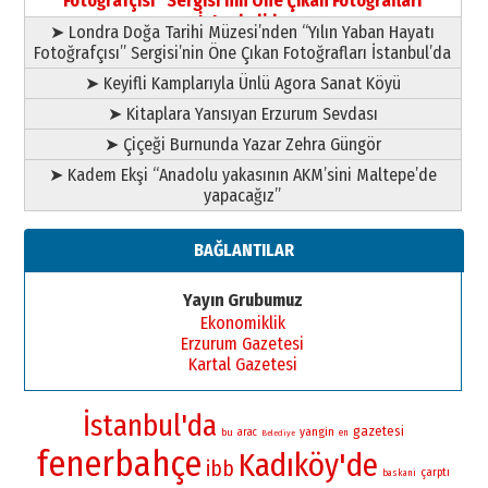
Fotoğrafçısı” Sergisi’nin Öne Çıkan Fotoğrafları
11 Mayıs 2026 Pazartesi
İstanbul’da
➤ Londra Doğa Tarihi Müzesi’nden “Yılın Yaban Hayatı
Fotoğrafçısı” Sergisi’nin Öne Çıkan Fotoğrafları İstanbul’da
➤ Keyifli Kamplarıyla Ünlü Agora Sanat Köyü
➤ Kitaplara Yansıyan Erzurum Sevdası
➤ Çiçeği Burnunda Yazar Zehra Güngör
➤ Kadem Ekşi “Anadolu yakasının AKM’sini Maltepe’de
yapacağız”
BAĞLANTILAR
Yayın Grubumuz
Ekonomiklik
Erzurum Gazetesi
Kartal Gazetesi
İstanbul'da
gazetesi
yangin
bu
arac
en
Belediye
fenerbahçe
Kadıköy'de
ibb
çarptı
baskani