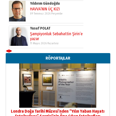
Yıldırım Gündoğdu
HAVVA’NIN ÜÇ KIZI
09 Temmuz 2026 Perşembe
Yusuf POLAT
Şampiyonluk Sebahattin Şirin’e
yazar
11 Mayıs 2026 Pazartesi
◀
▶
Neşat YALÇIN
RÖPORTAJLAR
Paranın Aile Kültüründeki Yeri
03 Ağustos 2026 Pazartesi
Yıldırım Gündoğdu
HAVVA’NIN ÜÇ KIZI
09 Temmuz 2026 Perşembe
Yusuf POLAT
Şampiyonluk Sebahattin Şirin’e
Londra Doğa Tarihi Müzesi’nden “Yılın Yaban Hayatı
yazar