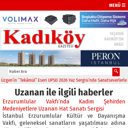
MENÜ ☰
en’in “Tekâmül” Eseri UPSD 2026 Yaz Sergisi’nde Sanatseverlerle Bul
Uzanan ile ilgili haberler
Erzurumlular Vakfı’nda Kadim Şehirden
Medeniyetlere Uzanan Hat Sanatı Sergisi
İstanbul Erzurumlular Kültür ve Dayanışma
Vakfı, geleneksel sanatların yaşatılması adına