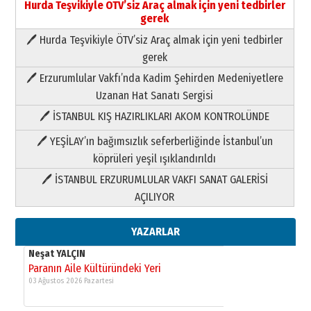
Hurda Teşvikiyle ÖTV’siz Araç almak için yeni tedbirler
gerek
🖊 Hurda Teşvikiyle ÖTV’siz Araç almak için yeni tedbirler
Neşat YALÇIN
gerek
Paranın Aile Kültüründeki Yeri
🖊 Erzurumlular Vakfı’nda Kadim Şehirden Medeniyetlere
03 Ağustos 2026 Pazartesi
Uzanan Hat Sanatı Sergisi
🖊 İSTANBUL KIŞ HAZIRLIKLARI AKOM KONTROLÜNDE
Yıldırım Gündoğdu
HAVVA’NIN ÜÇ KIZI
🖊 YEŞİLAY’ın bağımsızlık seferberliğinde İstanbul’un
09 Temmuz 2026 Perşembe
köprüleri yeşil ışıklandırıldı
🖊 İSTANBUL ERZURUMLULAR VAKFI SANAT GALERİSİ
Yusuf POLAT
AÇILIYOR
Şampiyonluk Sebahattin Şirin’e
yazar
11 Mayıs 2026 Pazartesi
YAZARLAR
Neşat YALÇIN
Paranın Aile Kültüründeki Yeri
03 Ağustos 2026 Pazartesi