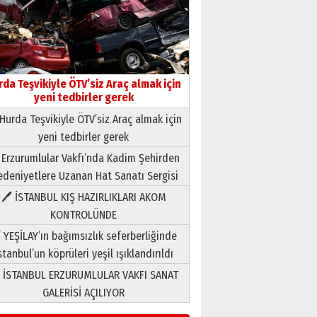
rda Teşvikiyle ÖTV’siz Araç almak için
yeni tedbirler gerek
Hurda Teşvikiyle ÖTV’siz Araç almak için
yeni tedbirler gerek
Neşat YALÇIN
 Erzurumlular Vakfı’nda Kadim Şehirden
Paranın Aile Kültüründeki Yeri
deniyetlere Uzanan Hat Sanatı Sergisi
03 Ağustos 2026 Pazartesi
🖊 İSTANBUL KIŞ HAZIRLIKLARI AKOM
KONTROLÜNDE
Yıldırım Gündoğdu
HAVVA’NIN ÜÇ KIZI
 YEŞİLAY’ın bağımsızlık seferberliğinde
09 Temmuz 2026 Perşembe
stanbul’un köprüleri yeşil ışıklandırıldı
 İSTANBUL ERZURUMLULAR VAKFI SANAT
Yusuf POLAT
GALERİSİ AÇILIYOR
Şampiyonluk Sebahattin
Şirin’e yazar