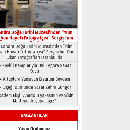
HAVVA’NIN ÜÇ KIZI
09 Temmuz 2026 Perşembe
Yusuf POLAT
Şampiyonluk Sebahattin
ondra Doğa Tarihi Müzesi’nden “Yılın
Şirin’e yazar
ban Hayatı Fotoğrafçısı” Sergisi’nin
11 Mayıs 2026 Pazartesi
Öne Çıkan Fotoğrafları İstanbul’da
Londra Doğa Tarihi Müzesi’nden “Yılın
ban Hayatı Fotoğrafçısı” Sergisi’nin Öne
Çıkan Fotoğrafları İstanbul’da
 Keyifli Kamplarıyla Ünlü Agora Sanat
Köyü
➤ Kitaplara Yansıyan Erzurum Sevdası
 Çiçeği Burnunda Yazar Zehra Güngör
adem Ekşi “Anadolu yakasının AKM’sini
Maltepe’de yapacağız”
BAĞLANTILAR
Yayın Grubumuz