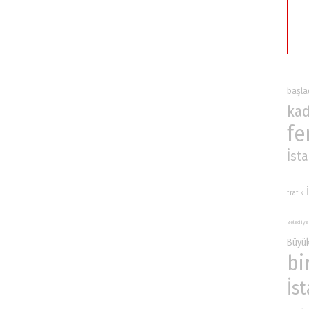
başla
kad
fe
İst
trafik
Belediye
Büyük
bi
İs