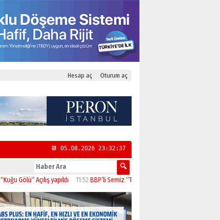
Hesap aç
Oturum aç
📆 05.08.2026 23:32:37
Gölü” Açılış yapıldı
11:52
BBP’li Semiz “Toplumun Beklentisi Emeklilerin Daha 