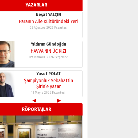
YAZARLAR
11 Mayıs 2026 Pazartesi
Neşat YALÇIN
Paranın Aile Kültüründeki Yeri
03 Ağustos 2026 Pazartesi
Yıldırım Gündoğdu
HAVVA’NIN ÜÇ KIZI
09 Temmuz 2026 Perşembe
Yusuf POLAT
Şampiyonluk Sebahattin
Şirin’e yazar
11 Mayıs 2026 Pazartesi
◀
▶
Neşat YALÇIN
RÖPORTAJLAR
Paranın Aile Kültüründeki Yeri
03 Ağustos 2026 Pazartesi
Yıldırım Gündoğdu