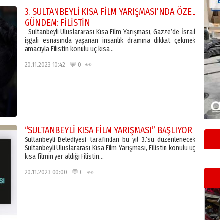
3. SULTANBEYLİ KISA FİLM YARIŞMASI’NDA ÖZEL
GÜNDEM: FİLİSTİN
Sultanbeyli Uluslararası Kısa Film Yarışması, Gazze’de İsrail
işgali esnasında yaşanan insanlık dramına dikkat çekmek
amacıyla Filistin konulu üç kısa…
20.11.2023 10:42 💬 0 👀
“SULTANBEYLİ KISA FİLM YARIŞMASI” BAŞLIYOR!
Sultanbeyli Belediyesi tarafından bu yıl 3.’sü düzenlenecek
Sultanbeyli Uluslararası Kısa Film Yarışması, Filistin konulu üç
kısa filmin yer aldığı Filistin…
20.11.2023 00:00 💬 0 👀