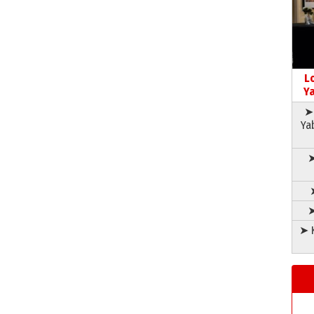
L
Ya
➤ 
Ya
➤
➤
➤ K