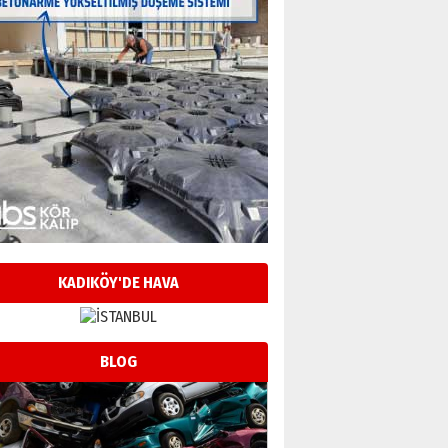
KADIKÖY'DE HAVA
BLOG