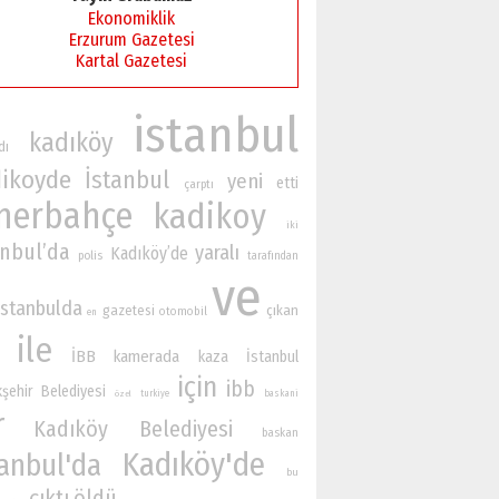
Ekonomiklik
Erzurum Gazetesi
Kartal Gazetesi
istanbul
kadıköy
dı
ikoyde
İstanbul
yeni
etti
çarptı
nerbahçe
kadikoy
iki
anbul’da
yaralı
Kadıköy’de
polis
tarafından
ve
istanbulda
gazetesi
çıkan
otomobil
en
ile
İBB
kamerada
kaza
İstanbul
için
ibb
şehir Belediyesi
turkiye
baskani
özel
r
Kadıköy Belediyesi
baskan
Kadıköy'de
tanbul'da
bu
çıktı
öldü