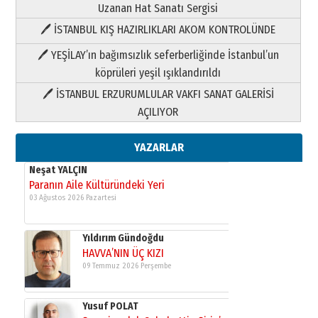
Uzanan Hat Sanatı Sergisi
🖊 İSTANBUL KIŞ HAZIRLIKLARI AKOM KONTROLÜNDE
Yıldırım Gündoğdu
HAVVA’NIN ÜÇ KIZI
🖊 YEŞİLAY’ın bağımsızlık seferberliğinde İstanbul’un
09 Temmuz 2026 Perşembe
köprüleri yeşil ışıklandırıldı
🖊 İSTANBUL ERZURUMLULAR VAKFI SANAT GALERİSİ
Yusuf POLAT
AÇILIYOR
Şampiyonluk Sebahattin Şirin’e
yazar
11 Mayıs 2026 Pazartesi
YAZARLAR
Neşat YALÇIN
Paranın Aile Kültüründeki Yeri
03 Ağustos 2026 Pazartesi
Yıldırım Gündoğdu
HAVVA’NIN ÜÇ KIZI
09 Temmuz 2026 Perşembe
Yusuf POLAT