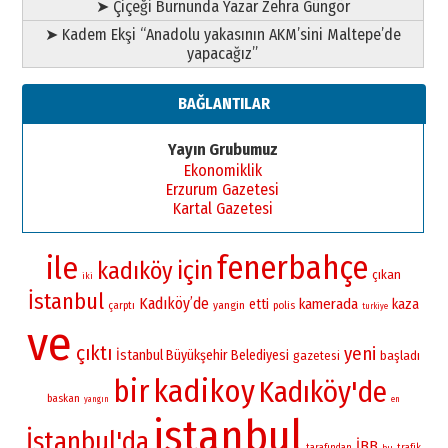
➤ Çiçeği Burnunda Yazar Zehra Güngör
➤ Kadem Ekşi “Anadolu yakasının AKM’sini Maltepe’de
yapacağız”
BAĞLANTILAR
Yayın Grubumuz
Ekonomiklik
Erzurum Gazetesi
Kartal Gazetesi
fenerbahçe
ile
için
kadıköy
çıkan
iki
İstanbul
Kadıköy’de
kamerada
etti
kaza
yangin
çarptı
polis
turkiye
ve
çıktı
yeni
İstanbul Büyükşehir Belediyesi
gazetesi
başladı
bir
kadikoy
Kadıköy'de
baskan
yangın
en
istanbul
İstanbul'da
İBB
tarafından
bu
trafik