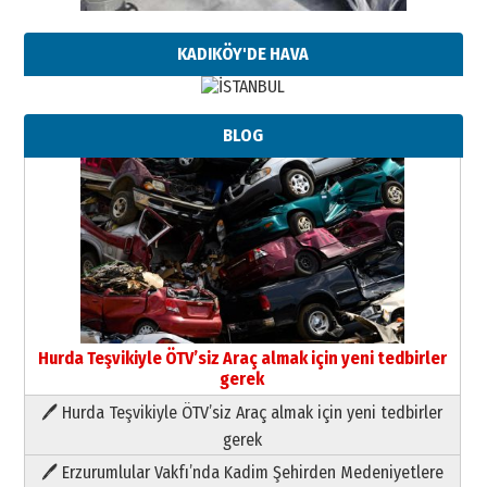
KADIKÖY'DE HAVA
BLOG
Hurda Teşvikiyle ÖTV’siz Araç almak için yeni tedbirler
gerek
🖊 Hurda Teşvikiyle ÖTV’siz Araç almak için yeni tedbirler
Neşat YALÇIN
gerek
Paranın Aile Kültüründeki Yeri
🖊 Erzurumlular Vakfı’nda Kadim Şehirden Medeniyetlere
03 Ağustos 2026 Pazartesi