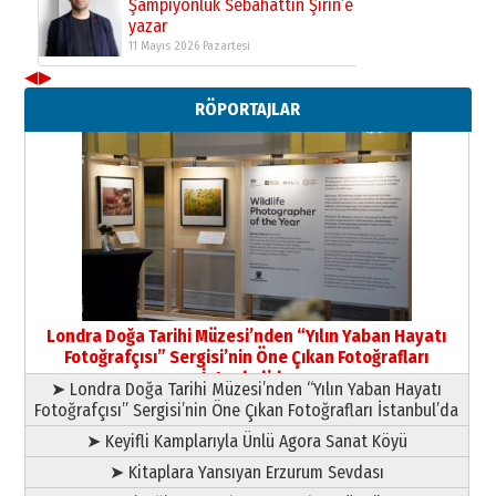
Şampiyonluk Sebahattin Şirin’e
yazar
11 Mayıs 2026 Pazartesi
◀
▶
Neşat YALÇIN
RÖPORTAJLAR
Paranın Aile Kültüründeki Yeri
03 Ağustos 2026 Pazartesi
Yıldırım Gündoğdu
HAVVA’NIN ÜÇ KIZI
09 Temmuz 2026 Perşembe
Yusuf POLAT
Şampiyonluk Sebahattin Şirin’e
Londra Doğa Tarihi Müzesi’nden “Yılın Yaban Hayatı
yazar
Fotoğrafçısı” Sergisi’nin Öne Çıkan Fotoğrafları
11 Mayıs 2026 Pazartesi
İstanbul’da
➤ Londra Doğa Tarihi Müzesi’nden “Yılın Yaban Hayatı
Fotoğrafçısı” Sergisi’nin Öne Çıkan Fotoğrafları İstanbul’da
➤ Keyifli Kamplarıyla Ünlü Agora Sanat Köyü
➤ Kitaplara Yansıyan Erzurum Sevdası