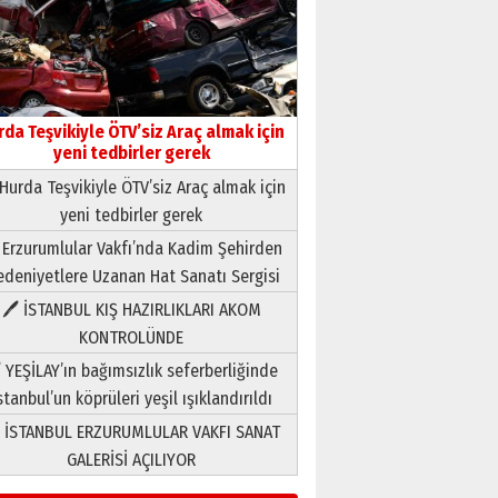
Yıldırım Gündoğdu
HAVVA’NIN ÜÇ KIZI
09 Temmuz 2026 Perşembe
rda Teşvikiyle ÖTV’siz Araç almak için
Yusuf POLAT
yeni tedbirler gerek
Şampiyonluk Sebahattin
Şirin’e yazar
Hurda Teşvikiyle ÖTV’siz Araç almak için
11 Mayıs 2026 Pazartesi
yeni tedbirler gerek
Neşat YALÇIN
 Erzurumlular Vakfı’nda Kadim Şehirden
Paranın Aile Kültüründeki Yeri
deniyetlere Uzanan Hat Sanatı Sergisi
03 Ağustos 2026 Pazartesi
🖊 İSTANBUL KIŞ HAZIRLIKLARI AKOM
KONTROLÜNDE
Yıldırım Gündoğdu
HAVVA’NIN ÜÇ KIZI
 YEŞİLAY’ın bağımsızlık seferberliğinde
09 Temmuz 2026 Perşembe
stanbul’un köprüleri yeşil ışıklandırıldı
 İSTANBUL ERZURUMLULAR VAKFI SANAT
Yusuf POLAT
GALERİSİ AÇILIYOR
Şampiyonluk Sebahattin
Şirin’e yazar