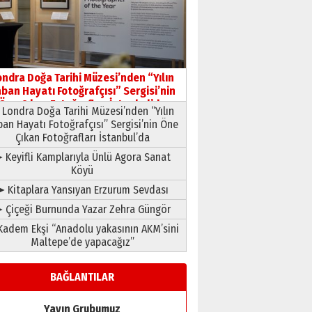
ondra Doğa Tarihi Müzesi’nden “Yılın
ban Hayatı Fotoğrafçısı” Sergisi’nin
Öne Çıkan Fotoğrafları İstanbul’da
Londra Doğa Tarihi Müzesi’nden “Yılın
ban Hayatı Fotoğrafçısı” Sergisi’nin Öne
Çıkan Fotoğrafları İstanbul’da
 Keyifli Kamplarıyla Ünlü Agora Sanat
Köyü
➤ Kitaplara Yansıyan Erzurum Sevdası
 Çiçeği Burnunda Yazar Zehra Güngör
adem Ekşi “Anadolu yakasının AKM’sini
Maltepe’de yapacağız”
BAĞLANTILAR
Yayın Grubumuz