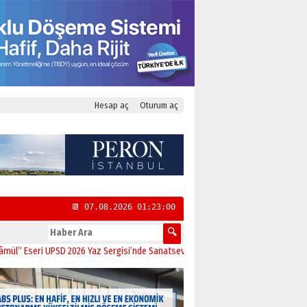
Hesap aç
Oturum aç
📆 07.08.2026 01:23:00
ri UPSD 2026 Yaz Sergisi’nde Sanatseverlerle Buluştu
11:21
CHP Kadıköy İlçe 