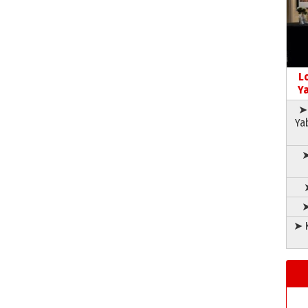
L
Ya
➤ 
Ya
➤
➤
➤ K