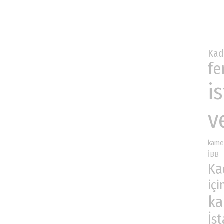
Ka
fe
i
v
kame
İBB
Ka
içi
ka
İs