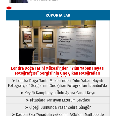
11 Mayıs 2026 Pazartesi
◀
▶
Neşat YALÇIN
RÖPORTAJLAR
Paranın Aile Kültüründeki Yeri
03 Ağustos 2026 Pazartesi
Yıldırım Gündoğdu
HAVVA’NIN ÜÇ KIZI
09 Temmuz 2026 Perşembe
Yusuf POLAT
Şampiyonluk Sebahattin Şirin’e
Londra Doğa Tarihi Müzesi’nden “Yılın Yaban Hayatı
yazar
Fotoğrafçısı” Sergisi’nin Öne Çıkan Fotoğrafları
11 Mayıs 2026 Pazartesi
İstanbul’da
➤ Londra Doğa Tarihi Müzesi’nden “Yılın Yaban Hayatı
Fotoğrafçısı” Sergisi’nin Öne Çıkan Fotoğrafları İstanbul’da
➤ Keyifli Kamplarıyla Ünlü Agora Sanat Köyü
➤ Kitaplara Yansıyan Erzurum Sevdası
➤ Çiçeği Burnunda Yazar Zehra Güngör
➤ Kadem Ekşi “Anadolu yakasının AKM’sini Maltepe’de