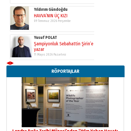
Yıldırım Gündoğdu
HAVVA’NIN ÜÇ KIZI
09 Temmuz 2026 Perşembe
Yusuf POLAT
Şampiyonluk Sebahattin Şirin’e
yazar
11 Mayıs 2026 Pazartesi
◀
▶
Neşat YALÇIN
RÖPORTAJLAR
Paranın Aile Kültüründeki Yeri
03 Ağustos 2026 Pazartesi
Yıldırım Gündoğdu
HAVVA’NIN ÜÇ KIZI
09 Temmuz 2026 Perşembe
Yusuf POLAT
Şampiyonluk Sebahattin Şirin’e