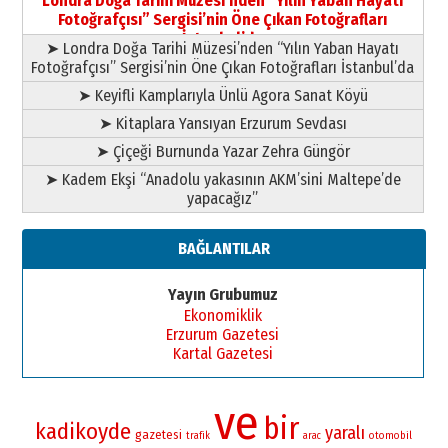
Londra Doğa Tarihi Müzesi’nden “Yılın Yaban Hayatı
yazar
Fotoğrafçısı” Sergisi’nin Öne Çıkan Fotoğrafları
11 Mayıs 2026 Pazartesi
İstanbul’da
➤ Londra Doğa Tarihi Müzesi’nden “Yılın Yaban Hayatı
Fotoğrafçısı” Sergisi’nin Öne Çıkan Fotoğrafları İstanbul’da
➤ Keyifli Kamplarıyla Ünlü Agora Sanat Köyü
➤ Kitaplara Yansıyan Erzurum Sevdası
➤ Çiçeği Burnunda Yazar Zehra Güngör
➤ Kadem Ekşi “Anadolu yakasının AKM’sini Maltepe’de
yapacağız”
BAĞLANTILAR
Yayın Grubumuz
Ekonomiklik
Erzurum Gazetesi
Kartal Gazetesi
ve
bir
kadikoyde
yaralı
gazetesi
otomobil
trafik
arac