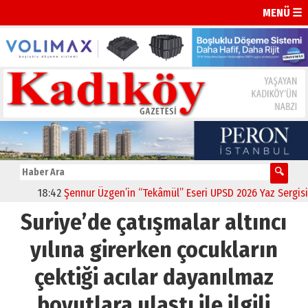
MENÜ ☰
18:42
Şennur Üzgen’in “Tekâmül” Eseri UPSD 2026 Yaz Sergisi’nd
Suriye’de çatışmalar altıncı
yılına girerken çocukların
çektiği acılar dayanılmaz
boyutlara ulaştı ile ilgili