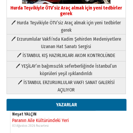
Hurda Teşvikiyle ÖTV’siz Araç almak için yeni tedbirler
gerek
🖊 Hurda Teşvikiyle ÖTV’siz Araç almak için yeni tedbirler
Neşat YALÇIN
gerek
Paranın Aile Kültüründeki Yeri
🖊 Erzurumlular Vakfı’nda Kadim Şehirden Medeniyetlere
03 Ağustos 2026 Pazartesi
Uzanan Hat Sanatı Sergisi
🖊 İSTANBUL KIŞ HAZIRLIKLARI AKOM KONTROLÜNDE
Yıldırım Gündoğdu
HAVVA’NIN ÜÇ KIZI
🖊 YEŞİLAY’ın bağımsızlık seferberliğinde İstanbul’un
09 Temmuz 2026 Perşembe
köprüleri yeşil ışıklandırıldı
🖊 İSTANBUL ERZURUMLULAR VAKFI SANAT GALERİSİ
Yusuf POLAT
AÇILIYOR
Şampiyonluk Sebahattin Şirin’e
yazar
11 Mayıs 2026 Pazartesi
YAZARLAR
Neşat YALÇIN
Paranın Aile Kültüründeki Yeri
03 Ağustos 2026 Pazartesi