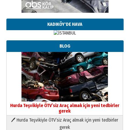
KADIKÖY'DE HAVA
BLOG
Hurda Teşvikiyle ÖTV’siz Araç almak için yeni tedbirler
gerek
🖊 Hurda Teşvikiyle ÖTV’siz Araç almak için yeni tedbirler
Neşat YALÇIN
gerek