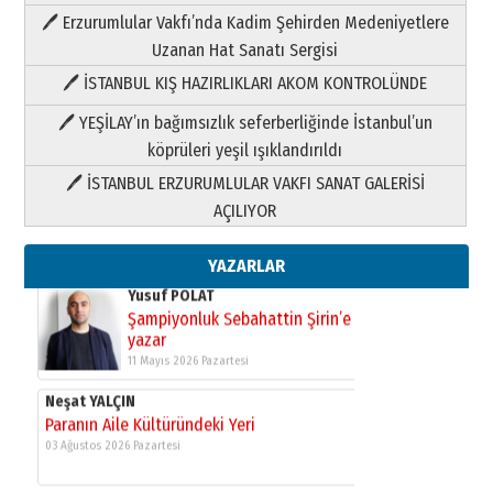
Paranın Aile Kültüründeki Yeri
🖊 Erzurumlular Vakfı’nda Kadim Şehirden Medeniyetlere
03 Ağustos 2026 Pazartesi
Uzanan Hat Sanatı Sergisi
🖊 İSTANBUL KIŞ HAZIRLIKLARI AKOM KONTROLÜNDE
Yıldırım Gündoğdu
HAVVA’NIN ÜÇ KIZI
🖊 YEŞİLAY’ın bağımsızlık seferberliğinde İstanbul’un
09 Temmuz 2026 Perşembe
köprüleri yeşil ışıklandırıldı
🖊 İSTANBUL ERZURUMLULAR VAKFI SANAT GALERİSİ
Yusuf POLAT
AÇILIYOR
Şampiyonluk Sebahattin Şirin’e
yazar
11 Mayıs 2026 Pazartesi
YAZARLAR
Neşat YALÇIN
Paranın Aile Kültüründeki Yeri
03 Ağustos 2026 Pazartesi
Yıldırım Gündoğdu
HAVVA’NIN ÜÇ KIZI
09 Temmuz 2026 Perşembe