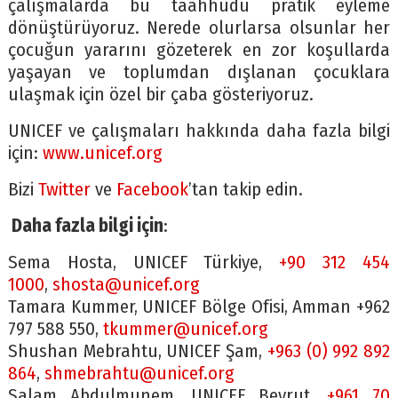
çalışmalarda bu taahhüdü pratik eyleme
dönüştürüyoruz. Nerede olurlarsa olsunlar her
çocuğun yararını gözeterek en zor koşullarda
yaşayan ve toplumdan dışlanan çocuklara
ulaşmak için özel bir çaba gösteriyoruz.
UNICEF ve çalışmaları hakkında daha fazla bilgi
için:
www.unicef.org
Bizi
Twitter
ve
Facebook
’tan takip edin.
Daha fazla bilgi için
:
Sema Hosta, UNICEF Türkiye,
+90 312 454
1000
,
shosta@unicef.org
Tamara Kummer, UNICEF Bölge Ofisi, Amman +962
797 588 550,
tkummer@unicef.org
Shushan Mebrahtu, UNICEF Şam,
+963 (0) 992 892
864
,
shmebrahtu@unicef.org
Salam Abdulmunem, UNICEF Beyrut,
+961 70