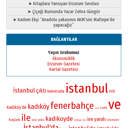
➤ Kitaplara Yansıyan Erzurum Sevdası
➤ Çiçeği Burnunda Yazar Zehra Güngör
➤ Kadem Ekşi “Anadolu yakasının AKM’sini Maltepe’de
yapacağız”
BAĞLANTILAR
Yayın Grubumuz
Ekonomiklik
Erzurum Gazetesi
Kartal Gazetesi
istanbul
İstanbul
çıktı
kamerada
etti
ve
fenerbahçe
kadıköy
Kadıköy’de
trafik
özel
ile
kadikoyde
yaralı
İBB
başladı
polis
otomobil
arac
iki
turkiye
İstanbul'da