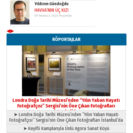
Yusuf POLAT
Şampiyonluk Sebahattin Şirin’e
yazar
11 Mayıs 2026 Pazartesi
◀
▶
Neşat YALÇIN
RÖPORTAJLAR
Paranın Aile Kültüründeki Yeri
03 Ağustos 2026 Pazartesi
Yıldırım Gündoğdu
HAVVA’NIN ÜÇ KIZI
09 Temmuz 2026 Perşembe
Yusuf POLAT
Şampiyonluk Sebahattin Şirin’e
Londra Doğa Tarihi Müzesi’nden “Yılın Yaban Hayatı
yazar
Fotoğrafçısı” Sergisi’nin Öne Çıkan Fotoğrafları
11 Mayıs 2026 Pazartesi
İstanbul’da
➤ Londra Doğa Tarihi Müzesi’nden “Yılın Yaban Hayatı
Fotoğrafçısı” Sergisi’nin Öne Çıkan Fotoğrafları İstanbul’da
➤ Keyifli Kamplarıyla Ünlü Agora Sanat Köyü