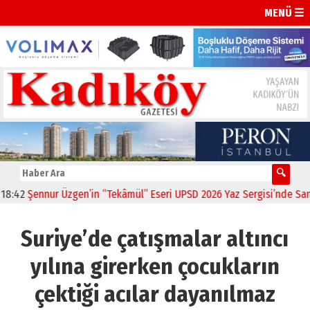
MENÜ ☰
Şennur Üzgen’in “Tekâmül” Eseri UPSD 2026 Yaz Sergisi’nde Sanatsev
Suriye’de çatışmalar altıncı
yılına girerken çocukların
çektiği acılar dayanılmaz