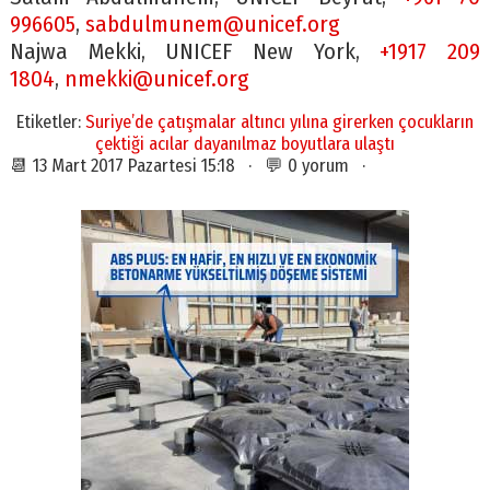
996605
,
sabdulmunem@unicef.org
Najwa Mekki, UNICEF New York,
+1917 209
1804
,
nmekki@unicef.org
Etiketler:
Suriye’de çatışmalar altıncı yılına girerken çocukların
çektiği acılar dayanılmaz boyutlara ulaştı
📆 13 Mart 2017 Pazartesi 15:18 · 💬 0 yorum ·