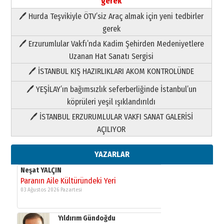
gerek
🖊 Hurda Teşvikiyle ÖTV’siz Araç almak için yeni tedbirler
Neşat YALÇIN
gerek
Paranın Aile Kültüründeki Yeri
🖊 Erzurumlular Vakfı’nda Kadim Şehirden Medeniyetlere
03 Ağustos 2026 Pazartesi
Uzanan Hat Sanatı Sergisi
🖊 İSTANBUL KIŞ HAZIRLIKLARI AKOM KONTROLÜNDE
Yıldırım Gündoğdu
HAVVA’NIN ÜÇ KIZI
🖊 YEŞİLAY’ın bağımsızlık seferberliğinde İstanbul’un
09 Temmuz 2026 Perşembe
köprüleri yeşil ışıklandırıldı
🖊 İSTANBUL ERZURUMLULAR VAKFI SANAT GALERİSİ
Yusuf POLAT
AÇILIYOR
Şampiyonluk Sebahattin Şirin’e
yazar
11 Mayıs 2026 Pazartesi
YAZARLAR
Neşat YALÇIN
Paranın Aile Kültüründeki Yeri
03 Ağustos 2026 Pazartesi
Yıldırım Gündoğdu