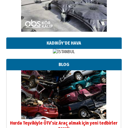
KADIKÖY'DE HAVA
BLOG
Hurda Teşvikiyle ÖTV’siz Araç almak için yeni tedbirler