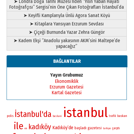
➤ Londra Doğa Tarihi Müzesi’nden “Yılın Yaban Hayatı
Fotoğrafçısı” Sergisi’nin Öne Çıkan Fotoğrafları İstanbul’da
➤ Keyifli Kamplarıyla Ünlü Agora Sanat Köyü
➤ Kitaplara Yansıyan Erzurum Sevdası
➤ Çiçeği Burnunda Yazar Zehra Güngör
➤ Kadem Ekşi “Anadolu yakasının AKM’sini Maltepe’de
yapacağız”
BAĞLANTILAR
Yayın Grubumuz
Ekonomiklik
Erzurum Gazetesi
Kartal Gazetesi
istanbul
İstanbul'da
polis
baskan
trafik
baskani
ile
kadıköy
Kadıköy’de
başladı
gazetesi
çarptı
en
turkiye