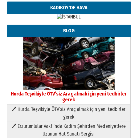
KADIKÖY'DE HAVA
BLOG
Hurda Teşvikiyle ÖTV’siz Araç almak için yeni tedbirler
gerek
🖊 Hurda Teşvikiyle ÖTV’siz Araç almak için yeni tedbirler
Neşat YALÇIN
gerek
Paranın Aile Kültüründeki Yeri
🖊 Erzurumlular Vakfı’nda Kadim Şehirden Medeniyetlere
03 Ağustos 2026 Pazartesi
Uzanan Hat Sanatı Sergisi