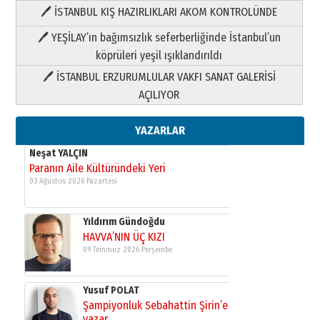
🖊 İSTANBUL KIŞ HAZIRLIKLARI AKOM KONTROLÜNDE
Yıldırım Gündoğdu
HAVVA’NIN ÜÇ KIZI
🖊 YEŞİLAY’ın bağımsızlık seferberliğinde İstanbul’un
09 Temmuz 2026 Perşembe
köprüleri yeşil ışıklandırıldı
🖊 İSTANBUL ERZURUMLULAR VAKFI SANAT GALERİSİ
Yusuf POLAT
AÇILIYOR
Şampiyonluk Sebahattin Şirin’e
yazar
11 Mayıs 2026 Pazartesi
YAZARLAR
Neşat YALÇIN
Paranın Aile Kültüründeki Yeri
03 Ağustos 2026 Pazartesi
Yıldırım Gündoğdu
HAVVA’NIN ÜÇ KIZI
09 Temmuz 2026 Perşembe
Yusuf POLAT
Şampiyonluk Sebahattin Şirin’e
yazar