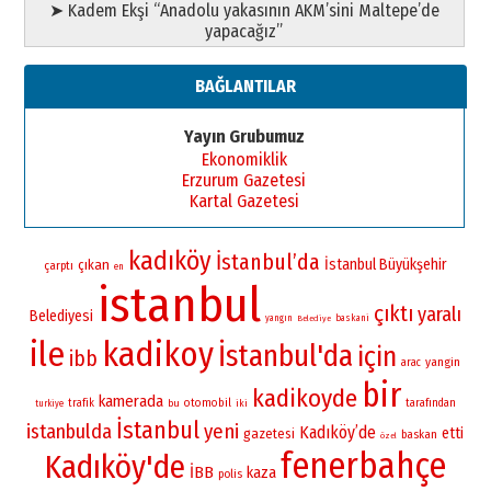
➤ Kadem Ekşi “Anadolu yakasının AKM’sini Maltepe’de
yapacağız”
BAĞLANTILAR
Yayın Grubumuz
Ekonomiklik
Erzurum Gazetesi
Kartal Gazetesi
kadıköy
İstanbul’da
İstanbul Büyükşehir
çıkan
çarptı
en
istanbul
çıktı
yaralı
Belediyesi
yangın
baskani
Belediye
ile
kadikoy
İstanbul'da
için
ibb
yangin
arac
bir
kadikoyde
kamerada
otomobil
trafik
bu
iki
tarafından
turkiye
İstanbul
istanbulda
yeni
Kadıköy’de
etti
gazetesi
baskan
özel
fenerbahçe
Kadıköy'de
İBB
kaza
polis