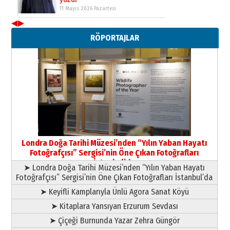
11 Mayıs 2026 Pazartesi
◀
▶
Neşat YALÇIN
RÖPORTAJLAR
Paranın Aile Kültüründeki Yeri
03 Ağustos 2026 Pazartesi
Yıldırım Gündoğdu
HAVVA’NIN ÜÇ KIZI
09 Temmuz 2026 Perşembe
Yusuf POLAT
Şampiyonluk Sebahattin Şirin’e
Londra Doğa Tarihi Müzesi’nden “Yılın Yaban Hayatı
yazar
Fotoğrafçısı” Sergisi’nin Öne Çıkan Fotoğrafları
11 Mayıs 2026 Pazartesi
İstanbul’da
➤ Londra Doğa Tarihi Müzesi’nden “Yılın Yaban Hayatı
Fotoğrafçısı” Sergisi’nin Öne Çıkan Fotoğrafları İstanbul’da
➤ Keyifli Kamplarıyla Ünlü Agora Sanat Köyü
➤ Kitaplara Yansıyan Erzurum Sevdası
➤ Çiçeği Burnunda Yazar Zehra Güngör