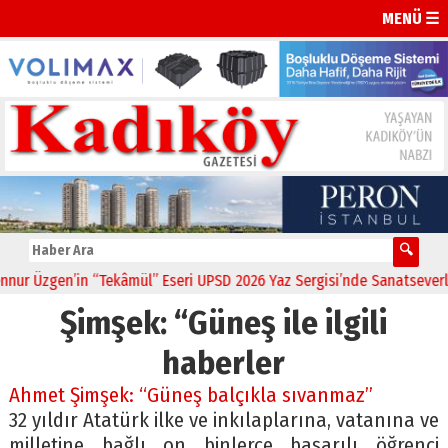
MENÜ ☰
r Üzgen’in “Tekâmül” Eseri UPSD 2026 Yaz Sergisi’nde Sanatseverlerl
Şimşek: “Güneş ile ilgili
haberler
Ahmet Şimşek: “Güneş balçıkla sıvanmaz”
32 yıldır Atatürk ilke ve inkılaplarına, vatanına ve
milletine bağlı on binlerce başarılı öğrenci