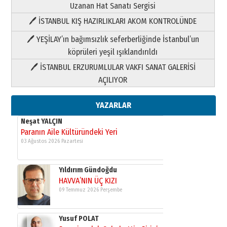
Uzanan Hat Sanatı Sergisi
🖊 İSTANBUL KIŞ HAZIRLIKLARI AKOM KONTROLÜNDE
Yıldırım Gündoğdu
HAVVA’NIN ÜÇ KIZI
🖊 YEŞİLAY’ın bağımsızlık seferberliğinde İstanbul’un
09 Temmuz 2026 Perşembe
köprüleri yeşil ışıklandırıldı
🖊 İSTANBUL ERZURUMLULAR VAKFI SANAT GALERİSİ
Yusuf POLAT
AÇILIYOR
Şampiyonluk Sebahattin Şirin’e
yazar
11 Mayıs 2026 Pazartesi
YAZARLAR
Neşat YALÇIN
Paranın Aile Kültüründeki Yeri
03 Ağustos 2026 Pazartesi
Yıldırım Gündoğdu
HAVVA’NIN ÜÇ KIZI
09 Temmuz 2026 Perşembe
Yusuf POLAT