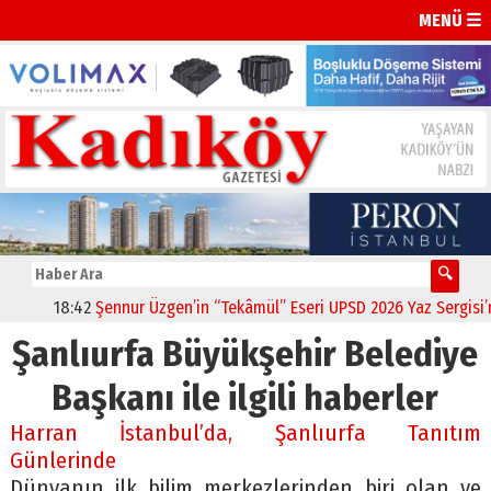
MENÜ ☰
18:42
Şennur Üzgen’in “Tekâmül” Eseri UPSD 2026 Yaz Sergisi’nd
Şanlıurfa Büyükşehir Belediye
Başkanı ile ilgili haberler
Harran İstanbul’da, Şanlıurfa Tanıtım
Günlerinde
Dünyanın ilk bilim merkezlerinden biri olan ve