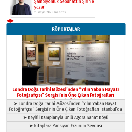
Şampiyonluk Sebahattin Şirin’e
yazar
11 Mayıs 2026 Pazartesi
◀
▶
Neşat YALÇIN
RÖPORTAJLAR
Paranın Aile Kültüründeki Yeri
03 Ağustos 2026 Pazartesi
Yıldırım Gündoğdu
HAVVA’NIN ÜÇ KIZI
09 Temmuz 2026 Perşembe
Yusuf POLAT
Şampiyonluk Sebahattin Şirin’e
Londra Doğa Tarihi Müzesi’nden “Yılın Yaban Hayatı
yazar
Fotoğrafçısı” Sergisi’nin Öne Çıkan Fotoğrafları
11 Mayıs 2026 Pazartesi
İstanbul’da
➤ Londra Doğa Tarihi Müzesi’nden “Yılın Yaban Hayatı
Fotoğrafçısı” Sergisi’nin Öne Çıkan Fotoğrafları İstanbul’da
➤ Keyifli Kamplarıyla Ünlü Agora Sanat Köyü
➤ Kitaplara Yansıyan Erzurum Sevdası