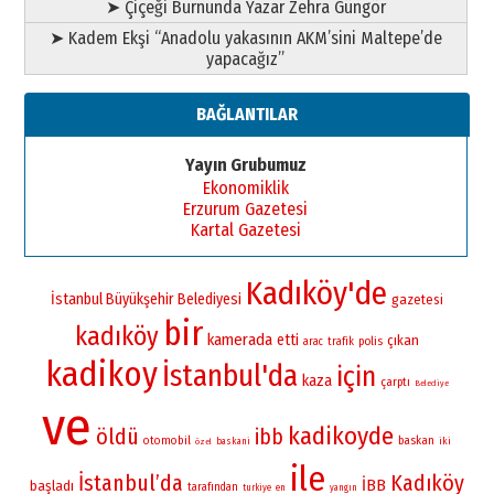
➤ Çiçeği Burnunda Yazar Zehra Güngör
➤ Kadem Ekşi “Anadolu yakasının AKM’sini Maltepe’de
yapacağız”
BAĞLANTILAR
Yayın Grubumuz
Ekonomiklik
Erzurum Gazetesi
Kartal Gazetesi
Kadıköy'de
İstanbul Büyükşehir Belediyesi
gazetesi
bir
kadıköy
kamerada
etti
çıkan
polis
arac
trafik
kadikoy
İstanbul'da
için
kaza
çarptı
Belediye
ve
kadikoyde
öldü
ibb
otomobil
baskan
iki
baskani
özel
ile
İstanbul’da
Kadıköy
İBB
başladı
tarafından
turkiye
en
yangın