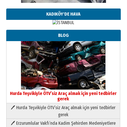
KADIKÖY'DE HAVA
BLOG
Hurda Teşvikiyle ÖTV’siz Araç almak için yeni tedbirler
gerek
🖊 Hurda Teşvikiyle ÖTV’siz Araç almak için yeni tedbirler
Neşat YALÇIN
gerek
Paranın Aile Kültüründeki Yeri
🖊 Erzurumlular Vakfı’nda Kadim Şehirden Medeniyetlere
03 Ağustos 2026 Pazartesi