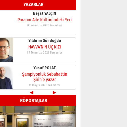
Neşat YALÇIN
YAZARLAR
Paranın Aile Kültüründeki Yeri
03 Ağustos 2026 Pazartesi
Yıldırım Gündoğdu
HAVVA’NIN ÜÇ KIZI
09 Temmuz 2026 Perşembe
Yusuf POLAT
Şampiyonluk Sebahattin
Şirin’e yazar
11 Mayıs 2026 Pazartesi
Neşat YALÇIN
Paranın Aile Kültüründeki Yeri
◀
▶
03 Ağustos 2026 Pazartesi
RÖPORTAJLAR
Yıldırım Gündoğdu
HAVVA’NIN ÜÇ KIZI
09 Temmuz 2026 Perşembe