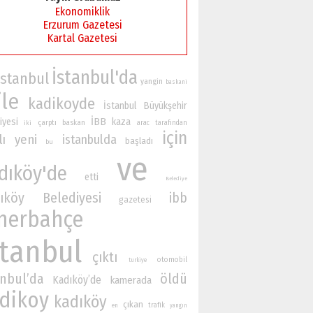
Ekonomiklik
Erzurum Gazetesi
Kartal Gazetesi
İstanbul'da
İstanbul
yangin
baskani
ile
kadikoyde
İstanbul Büyükşehir
İBB
iyesi
kaza
çarptı
baskan
iki
arac
tarafından
için
lı
yeni
istanbulda
başladı
bu
ve
dıköy'de
etti
Belediye
ıköy Belediyesi
ibb
gazetesi
nerbahçe
stanbul
çıktı
otomobil
turkiye
anbul’da
öldü
Kadıköy’de
kamerada
dikoy
kadıköy
çıkan
trafik
en
yangın