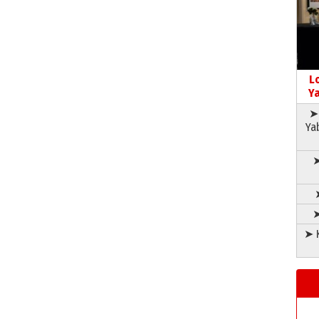
L
Ya
➤ 
Ya
➤
➤
➤ K