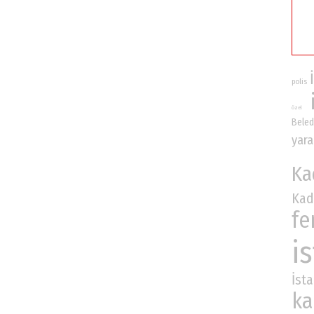
polis
özel
Beled
yara
Ka
Kad
fe
i
İst
ka