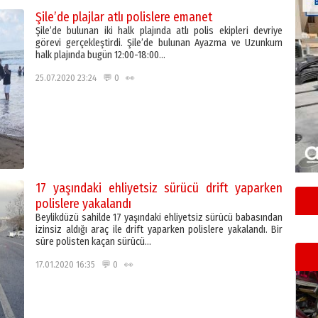
Şile’de plajlar atlı polislere emanet
Şile’de bulunan iki halk plajında atlı polis ekipleri devriye
görevi gerçekleştirdi. Şile’de bulunan Ayazma ve Uzunkum
halk plajında bugün 12:00-18:00…
25.07.2020 23:24 💬 0 👀
17 yaşındaki ehliyetsiz sürücü drift yaparken
polislere yakalandı
Beylikdüzü sahilde 17 yaşındaki ehliyetsiz sürücü babasından
izinsiz aldığı araç ile drift yaparken polislere yakalandı. Bir
süre polisten kaçan sürücü…
17.01.2020 16:35 💬 0 👀