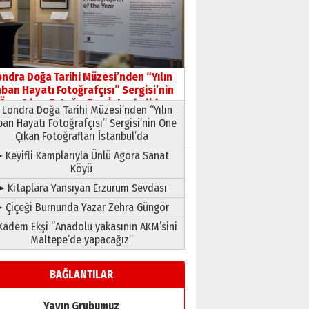
Yusuf POLAT
Şampiyonluk Sebahattin
Şirin’e yazar
11 Mayıs 2026 Pazartesi
ondra Doğa Tarihi Müzesi’nden “Yılın
ban Hayatı Fotoğrafçısı” Sergisi’nin
Öne Çıkan Fotoğrafları İstanbul’da
Londra Doğa Tarihi Müzesi’nden “Yılın
ban Hayatı Fotoğrafçısı” Sergisi’nin Öne
Çıkan Fotoğrafları İstanbul’da
 Keyifli Kamplarıyla Ünlü Agora Sanat
Köyü
➤ Kitaplara Yansıyan Erzurum Sevdası
 Çiçeği Burnunda Yazar Zehra Güngör
adem Ekşi “Anadolu yakasının AKM’sini
Maltepe’de yapacağız”
BAĞLANTILAR
Yayın Grubumuz