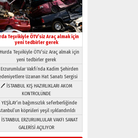
rda Teşvikiyle ÖTV’siz Araç almak için
yeni tedbirler gerek
Neşat YALÇIN
Hurda Teşvikiyle ÖTV’siz Araç almak için
Paranın Aile Kültüründeki Yeri
yeni tedbirler gerek
03 Ağustos 2026 Pazartesi
 Erzurumlular Vakfı’nda Kadim Şehirden
deniyetlere Uzanan Hat Sanatı Sergisi
Yıldırım Gündoğdu
🖊 İSTANBUL KIŞ HAZIRLIKLARI AKOM
HAVVA’NIN ÜÇ KIZI
KONTROLÜNDE
09 Temmuz 2026 Perşembe
 YEŞİLAY’ın bağımsızlık seferberliğinde
Yusuf POLAT
stanbul’un köprüleri yeşil ışıklandırıldı
Şampiyonluk Sebahattin
 İSTANBUL ERZURUMLULAR VAKFI SANAT
Şirin’e yazar
GALERİSİ AÇILIYOR
11 Mayıs 2026 Pazartesi