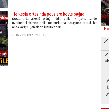
Herkesin ortasında polislere böyle bağırdı
Bostancı’da alkollü olduğu iddia edilen 2 şahıs cadde
üzerinde bekleyen polis memurlarına sataşınca ortalık bir
anda karıştı. Şahısların küfürler edip…
Hu
26.04.2018 11:42 💬 0 👀
🖊 
🖊
Me
🖊
İ
🖊