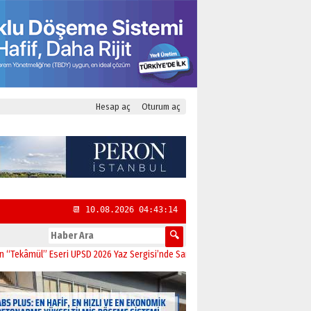
Hesap aç
Oturum aç
📆 10.08.2026 04:43:15
l” Eseri UPSD 2026 Yaz Sergisi’nde Sanatseverlerle Buluştu
11:21
CHP Kadıköy