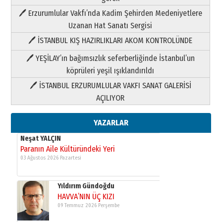
Paranın Aile Kültüründeki Yeri
🖊 Erzurumlular Vakfı’nda Kadim Şehirden Medeniyetlere
03 Ağustos 2026 Pazartesi
Uzanan Hat Sanatı Sergisi
🖊 İSTANBUL KIŞ HAZIRLIKLARI AKOM KONTROLÜNDE
Yıldırım Gündoğdu
HAVVA’NIN ÜÇ KIZI
🖊 YEŞİLAY’ın bağımsızlık seferberliğinde İstanbul’un
09 Temmuz 2026 Perşembe
köprüleri yeşil ışıklandırıldı
🖊 İSTANBUL ERZURUMLULAR VAKFI SANAT GALERİSİ
Yusuf POLAT
AÇILIYOR
Şampiyonluk Sebahattin Şirin’e
yazar
11 Mayıs 2026 Pazartesi
YAZARLAR
Neşat YALÇIN
Paranın Aile Kültüründeki Yeri
03 Ağustos 2026 Pazartesi
Yıldırım Gündoğdu
HAVVA’NIN ÜÇ KIZI
09 Temmuz 2026 Perşembe