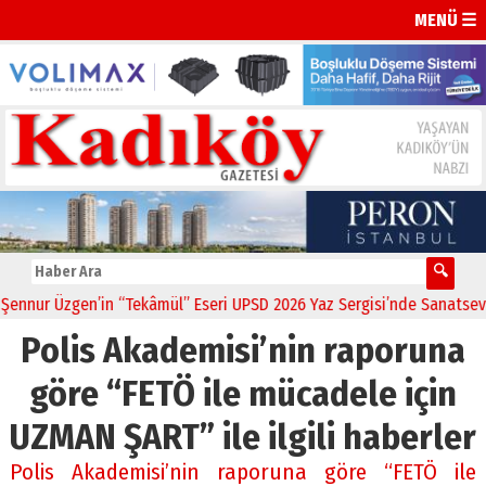
MENÜ ☰
nur Üzgen’in “Tekâmül” Eseri UPSD 2026 Yaz Sergisi’nde Sanatseverle
Polis Akademisi’nin raporuna
göre “FETÖ ile mücadele için
UZMAN ŞART” ile ilgili haberler
Polis Akademisi’nin raporuna göre “FETÖ ile