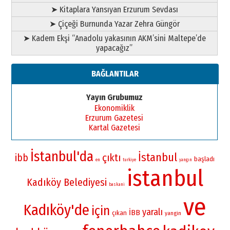
➤ Kitaplara Yansıyan Erzurum Sevdası
➤ Çiçeği Burnunda Yazar Zehra Güngör
➤ Kadem Ekşi “Anadolu yakasının AKM’sini Maltepe’de
yapacağız”
BAĞLANTILAR
Yayın Grubumuz
Ekonomiklik
Erzurum Gazetesi
Kartal Gazetesi
İstanbul'da
İstanbul
çıktı
ibb
başladı
en
turkiye
yangın
istanbul
Kadıköy Belediyesi
baskani
ve
Kadıköy'de
için
yaralı
İBB
çıkan
yangin