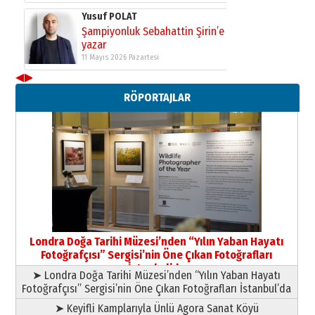
Yusuf POLAT
Şampiyonluk Sebahattin Şirin’e
yazar
11 Mayıs 2026 Pazartesi
◀
▶
Neşat YALÇIN
RÖPORTAJLAR
Paranın Aile Kültüründeki Yeri
03 Ağustos 2026 Pazartesi
Yıldırım Gündoğdu
HAVVA’NIN ÜÇ KIZI
09 Temmuz 2026 Perşembe
Yusuf POLAT
Şampiyonluk Sebahattin Şirin’e
Londra Doğa Tarihi Müzesi’nden “Yılın Yaban Hayatı
yazar
Fotoğrafçısı” Sergisi’nin Öne Çıkan Fotoğrafları
11 Mayıs 2026 Pazartesi
İstanbul’da
➤ Londra Doğa Tarihi Müzesi’nden “Yılın Yaban Hayatı
Fotoğrafçısı” Sergisi’nin Öne Çıkan Fotoğrafları İstanbul’da
➤ Keyifli Kamplarıyla Ünlü Agora Sanat Köyü