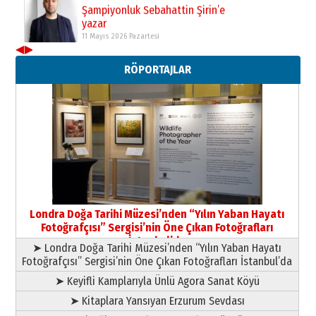
Şampiyonluk Sebahattin Şirin’e
yazar
11 Mayıs 2026 Pazartesi
◀
▶
Neşat YALÇIN
RÖPORTAJLAR
Paranın Aile Kültüründeki Yeri
03 Ağustos 2026 Pazartesi
Yıldırım Gündoğdu
HAVVA’NIN ÜÇ KIZI
09 Temmuz 2026 Perşembe
Yusuf POLAT
Şampiyonluk Sebahattin Şirin’e
Londra Doğa Tarihi Müzesi’nden “Yılın Yaban Hayatı
yazar
Fotoğrafçısı” Sergisi’nin Öne Çıkan Fotoğrafları
11 Mayıs 2026 Pazartesi
İstanbul’da
➤ Londra Doğa Tarihi Müzesi’nden “Yılın Yaban Hayatı
Fotoğrafçısı” Sergisi’nin Öne Çıkan Fotoğrafları İstanbul’da
➤ Keyifli Kamplarıyla Ünlü Agora Sanat Köyü
➤ Kitaplara Yansıyan Erzurum Sevdası