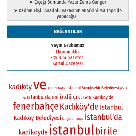
➤ Çiçeği Burnunda Yazar Zehra Güngör
➤ Kadem Ekşi “Anadolu yakasının AKM’sini Maltepe’de
yapacağız”
BAĞLANTILAR
Yayın Grubumuz
Ekonomiklik
Erzurum Gazetesi
Kartal Gazetesi
ve
kadıköy
İstanbul Büyükşehir Belediyesi
çıkan
polis
trafik
öldü
çıktı
istanbulda
Kadıköy’de
İBB
etti
bu
fenerbahçe
Kadıköy'de
İstanbul
İstanbul'da
Kadıköy Belediyesi
başladı
turkiye
istanbul
bir
ile
kadikoyde