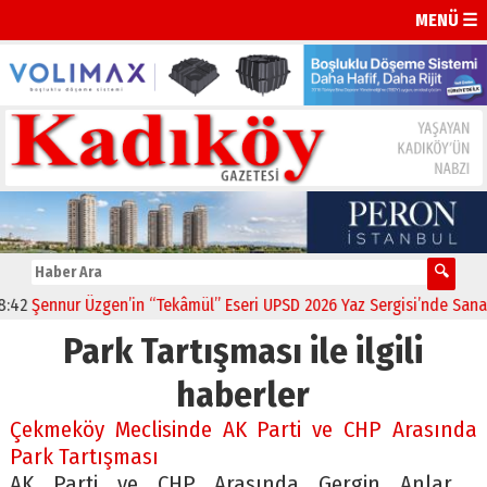
MENÜ ☰
2
Şennur Üzgen’in “Tekâmül” Eseri UPSD 2026 Yaz Sergisi’nde Sanatse
Park Tartışması ile ilgili
haberler
Çekmeköy Meclisinde AK Parti ve CHP Arasında
Park Tartışması
AK Parti ve CHP Arasında Gergin Anlar