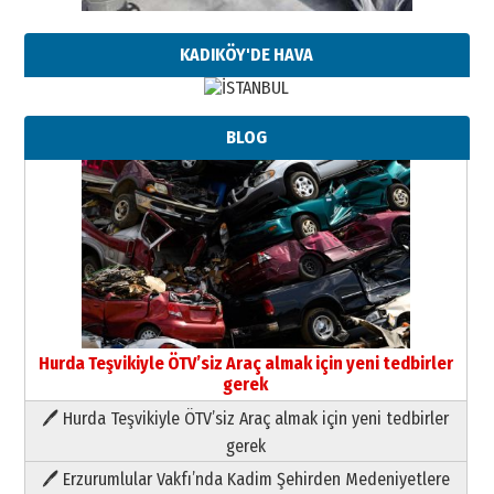
KADIKÖY'DE HAVA
BLOG
Hurda Teşvikiyle ÖTV’siz Araç almak için yeni tedbirler
gerek
🖊 Hurda Teşvikiyle ÖTV’siz Araç almak için yeni tedbirler
Neşat YALÇIN
gerek
Paranın Aile Kültüründeki Yeri
🖊 Erzurumlular Vakfı’nda Kadim Şehirden Medeniyetlere
03 Ağustos 2026 Pazartesi