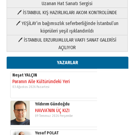
Uzanan Hat Sanatı Sergisi
🖊 İSTANBUL KIŞ HAZIRLIKLARI AKOM KONTROLÜNDE
Yıldırım Gündoğdu
HAVVA’NIN ÜÇ KIZI
🖊 YEŞİLAY’ın bağımsızlık seferberliğinde İstanbul’un
09 Temmuz 2026 Perşembe
köprüleri yeşil ışıklandırıldı
🖊 İSTANBUL ERZURUMLULAR VAKFI SANAT GALERİSİ
Yusuf POLAT
AÇILIYOR
Şampiyonluk Sebahattin Şirin’e
yazar
11 Mayıs 2026 Pazartesi
YAZARLAR
Neşat YALÇIN
Paranın Aile Kültüründeki Yeri
03 Ağustos 2026 Pazartesi
Yıldırım Gündoğdu
HAVVA’NIN ÜÇ KIZI
09 Temmuz 2026 Perşembe
Yusuf POLAT