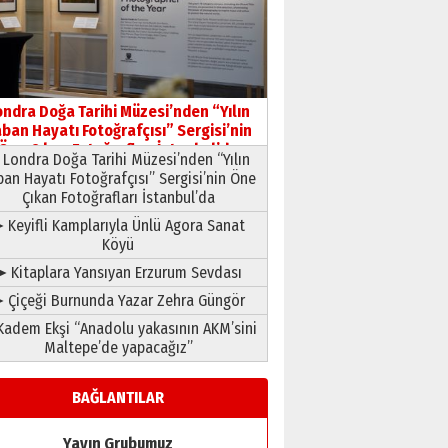
HAVVA’NIN ÜÇ KIZI
09 Temmuz 2026 Perşembe
Yusuf POLAT
Şampiyonluk Sebahattin
ondra Doğa Tarihi Müzesi’nden “Yılın
Şirin’e yazar
ban Hayatı Fotoğrafçısı” Sergisi’nin
11 Mayıs 2026 Pazartesi
Öne Çıkan Fotoğrafları İstanbul’da
Londra Doğa Tarihi Müzesi’nden “Yılın
ban Hayatı Fotoğrafçısı” Sergisi’nin Öne
Çıkan Fotoğrafları İstanbul’da
 Keyifli Kamplarıyla Ünlü Agora Sanat
Köyü
➤ Kitaplara Yansıyan Erzurum Sevdası
 Çiçeği Burnunda Yazar Zehra Güngör
adem Ekşi “Anadolu yakasının AKM’sini
Maltepe’de yapacağız”
BAĞLANTILAR
Yayın Grubumuz