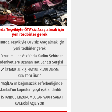
rda Teşvikiyle ÖTV’siz Araç almak için
yeni tedbirler gerek
Hurda Teşvikiyle ÖTV’siz Araç almak için
yeni tedbirler gerek
Neşat YALÇIN
 Erzurumlular Vakfı’nda Kadim Şehirden
Paranın Aile Kültüründeki Yeri
deniyetlere Uzanan Hat Sanatı Sergisi
03 Ağustos 2026 Pazartesi
🖊 İSTANBUL KIŞ HAZIRLIKLARI AKOM
KONTROLÜNDE
Yıldırım Gündoğdu
HAVVA’NIN ÜÇ KIZI
 YEŞİLAY’ın bağımsızlık seferberliğinde
09 Temmuz 2026 Perşembe
stanbul’un köprüleri yeşil ışıklandırıldı
 İSTANBUL ERZURUMLULAR VAKFI SANAT
Yusuf POLAT
GALERİSİ AÇILIYOR
Şampiyonluk Sebahattin
Şirin’e yazar