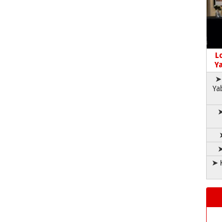
L
Ya
➤ 
Ya
➤
➤
➤ K