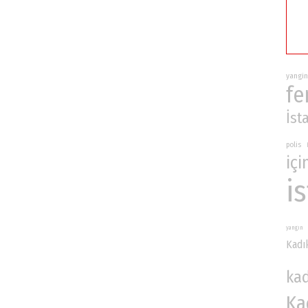
yangin
fe
İst
polis
içi
i
yangın
Kadı
ka
Ka