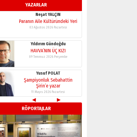
YAZARLAR
11 Mayıs 2026 Pazartesi
Neşat YALÇIN
Paranın Aile Kültüründeki Yeri
03 Ağustos 2026 Pazartesi
Yıldırım Gündoğdu
HAVVA’NIN ÜÇ KIZI
09 Temmuz 2026 Perşembe
Yusuf POLAT
Şampiyonluk Sebahattin
Şirin’e yazar
11 Mayıs 2026 Pazartesi
◀
▶
Neşat YALÇIN
RÖPORTAJLAR
Paranın Aile Kültüründeki Yeri
03 Ağustos 2026 Pazartesi
Yıldırım Gündoğdu