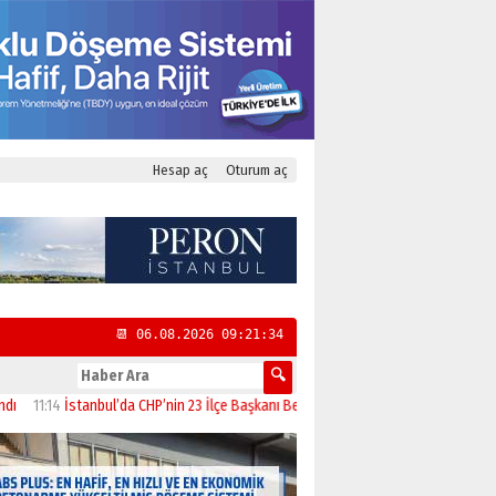
Hesap aç
Oturum aç
📆 06.08.2026 09:21:35
14
İstanbul’da CHP’nin 23 İlçe Başkanı Belli Oldu
13:52
Paranın Aile Kültüründeki