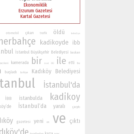
Ekonomiklik
Erzurum Gazetesi
Kartal Gazetesi
öldü
çıkan
otomobil
trafik
Belediye
nerbahçe
kadikoyde
ibb
anbul
İstanbul Büyükşehir Belediyesi
baskan
bir
ile
kamerada
etti
iki
bu
baskani
özel
n
Kadıköy Belediyesi
başladı
turkiye
stanbul
İstanbul'da
kadikoy
istanbulda
İBB
İstanbul’da
yaralı
köy’de
çarptı
ve
dıköy
çıktı
yeni
gazetesi
en
dıköy'de
kaza