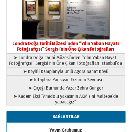
Londra Doğa Tarihi Müzesi’nden “Yılın Yaban Hayatı
Fotoğrafçısı” Sergisi’nin Öne Çıkan Fotoğrafları
İstanbul’da
➤ Londra Doğa Tarihi Müzesi’nden “Yılın Yaban Hayatı
Fotoğrafçısı” Sergisi’nin Öne Çıkan Fotoğrafları İstanbul’da
➤ Keyifli Kamplarıyla Ünlü Agora Sanat Köyü
➤ Kitaplara Yansıyan Erzurum Sevdası
➤ Çiçeği Burnunda Yazar Zehra Güngör
➤ Kadem Ekşi “Anadolu yakasının AKM’sini Maltepe’de
yapacağız”
BAĞLANTILAR
Yayın Grubumuz