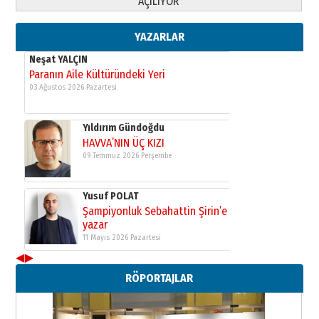
AÇILIYOR
HAVVA’NIN ÜÇ KIZI
09 Temmuz 2026 Perşembe
YAZARLAR
Yusuf POLAT
Şampiyonluk Sebahattin Şirin’e
yazar
11 Mayıs 2026 Pazartesi
Neşat YALÇIN
Paranın Aile Kültüründeki Yeri
03 Ağustos 2026 Pazartesi
Yıldırım Gündoğdu
HAVVA’NIN ÜÇ KIZI
09 Temmuz 2026 Perşembe
◀
▶
Yusuf POLAT
Şampiyonluk Sebahattin Şirin’e
RÖPORTAJLAR
yazar
11 Mayıs 2026 Pazartesi