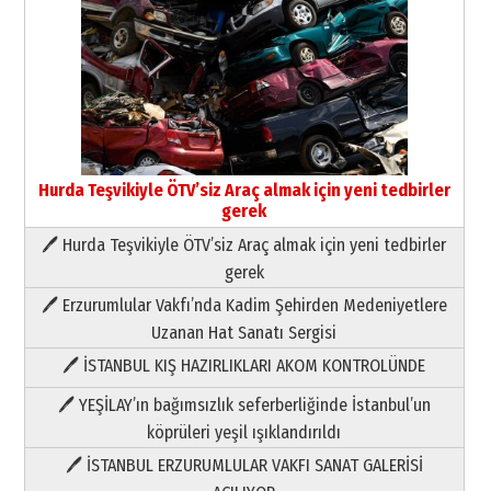
Neşat YALÇIN
Paranın Aile Kültüründeki Yeri
03 Ağustos 2026 Pazartesi
Yıldırım Gündoğdu
HAVVA’NIN ÜÇ KIZI
Hurda Teşvikiyle ÖTV’siz Araç almak için yeni tedbirler
09 Temmuz 2026 Perşembe
gerek
🖊 Hurda Teşvikiyle ÖTV’siz Araç almak için yeni tedbirler
Yusuf POLAT
gerek
Şampiyonluk Sebahattin Şirin’e
🖊 Erzurumlular Vakfı’nda Kadim Şehirden Medeniyetlere
yazar
11 Mayıs 2026 Pazartesi
Uzanan Hat Sanatı Sergisi
🖊 İSTANBUL KIŞ HAZIRLIKLARI AKOM KONTROLÜNDE
Neşat YALÇIN
Paranın Aile Kültüründeki Yeri
🖊 YEŞİLAY’ın bağımsızlık seferberliğinde İstanbul’un
03 Ağustos 2026 Pazartesi
köprüleri yeşil ışıklandırıldı
🖊 İSTANBUL ERZURUMLULAR VAKFI SANAT GALERİSİ
Yıldırım Gündoğdu