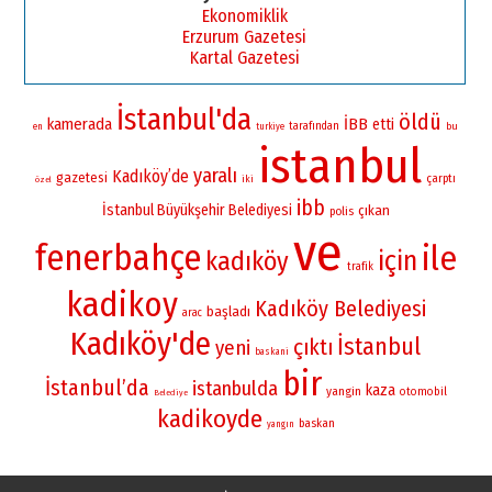
Ekonomiklik
Erzurum Gazetesi
Kartal Gazetesi
İstanbul'da
öldü
kamerada
İBB
etti
tarafından
bu
en
turkiye
istanbul
yaralı
Kadıköy’de
gazetesi
çarptı
iki
özel
ibb
İstanbul Büyükşehir Belediyesi
çıkan
polis
ve
fenerbahçe
ile
için
kadıköy
trafik
kadikoy
Kadıköy Belediyesi
başladı
arac
Kadıköy'de
İstanbul
çıktı
yeni
baskani
bir
İstanbul’da
istanbulda
kaza
yangin
otomobil
Belediye
kadikoyde
baskan
yangın