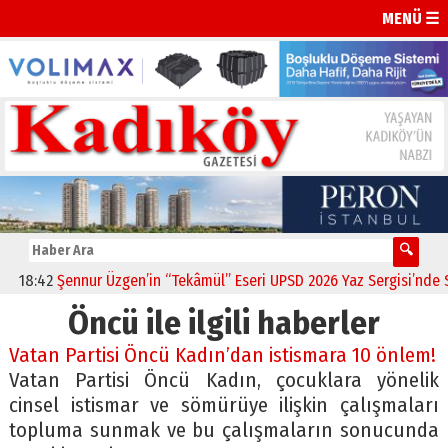
MENÜ ☰
18:42
Şennur Üzgen’in “Tekâmül” Eseri UPSD 2026 Yaz Sergisi’nde San
Öncü ile ilgili haberler
Vatan Partisi Öncü Kadın’dan istismara 10 önlem!
Vatan Partisi Öncü Kadın, çocuklara yönelik
cinsel istismar ve sömürüye ilişkin çalışmaları
topluma sunmak ve bu çalışmaların sonucunda