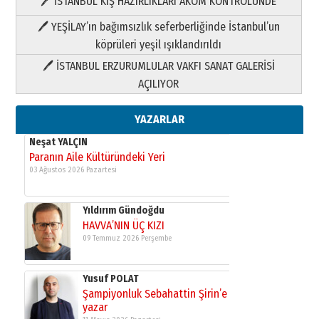
🖊 İSTANBUL KIŞ HAZIRLIKLARI AKOM KONTROLÜNDE
Yıldırım Gündoğdu
HAVVA’NIN ÜÇ KIZI
🖊 YEŞİLAY’ın bağımsızlık seferberliğinde İstanbul’un
09 Temmuz 2026 Perşembe
köprüleri yeşil ışıklandırıldı
🖊 İSTANBUL ERZURUMLULAR VAKFI SANAT GALERİSİ
Yusuf POLAT
AÇILIYOR
Şampiyonluk Sebahattin Şirin’e
yazar
11 Mayıs 2026 Pazartesi
YAZARLAR
Neşat YALÇIN
Paranın Aile Kültüründeki Yeri
03 Ağustos 2026 Pazartesi
Yıldırım Gündoğdu
HAVVA’NIN ÜÇ KIZI
09 Temmuz 2026 Perşembe
Yusuf POLAT
Şampiyonluk Sebahattin Şirin’e
yazar