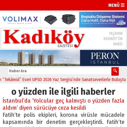
MENÜ ☰
Tekâmül” Eseri UPSD 2026 Yaz Sergisi’nde Sanatseverlerle Buluştu
o yüzden ile ilgili haberler
İstanbul’da ‘Yolcular geç kalmıştı o yüzden fazla
aldım’ diyen sürücüye ceza kesildi
Fatih’te polis ekipleri, korona virüsle mücadele
kapsamında bir denetim gerçekleştirdi. Fatih’te