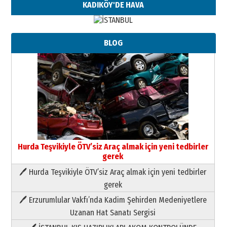
KADIKÖY'DE HAVA
BLOG
Hurda Teşvikiyle ÖTV’siz Araç almak için yeni tedbirler
gerek
🖊 Hurda Teşvikiyle ÖTV’siz Araç almak için yeni tedbirler
Neşat YALÇIN
gerek
Paranın Aile Kültüründeki Yeri
🖊 Erzurumlular Vakfı’nda Kadim Şehirden Medeniyetlere
03 Ağustos 2026 Pazartesi
Uzanan Hat Sanatı Sergisi