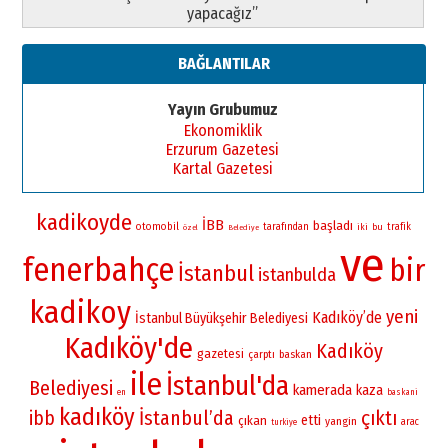
yapacağız”
BAĞLANTILAR
Yayın Grubumuz
Ekonomiklik
Erzurum Gazetesi
Kartal Gazetesi
kadikoyde
İBB
başladı
otomobil
tarafından
iki
bu
trafik
özel
Belediye
ve
fenerbahçe
bir
İstanbul
istanbulda
kadikoy
yeni
Kadıköy’de
İstanbul Büyükşehir Belediyesi
Kadıköy'de
Kadıköy
gazetesi
çarptı
baskan
ile
İstanbul'da
Belediyesi
kamerada
kaza
en
baskani
kadıköy
İstanbul’da
çıktı
ibb
etti
çıkan
yangin
arac
turkiye