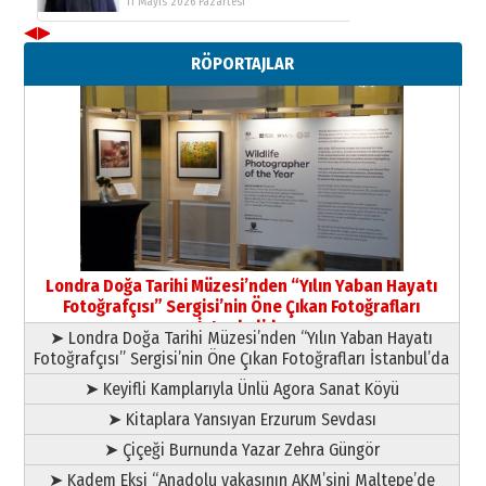
11 Mayıs 2026 Pazartesi
◀
▶
Neşat YALÇIN
RÖPORTAJLAR
Paranın Aile Kültüründeki Yeri
03 Ağustos 2026 Pazartesi
Yıldırım Gündoğdu
HAVVA’NIN ÜÇ KIZI
09 Temmuz 2026 Perşembe
Yusuf POLAT
Şampiyonluk Sebahattin Şirin’e
Londra Doğa Tarihi Müzesi’nden “Yılın Yaban Hayatı
yazar
Fotoğrafçısı” Sergisi’nin Öne Çıkan Fotoğrafları
11 Mayıs 2026 Pazartesi
İstanbul’da
➤ Londra Doğa Tarihi Müzesi’nden “Yılın Yaban Hayatı
Fotoğrafçısı” Sergisi’nin Öne Çıkan Fotoğrafları İstanbul’da
➤ Keyifli Kamplarıyla Ünlü Agora Sanat Köyü
➤ Kitaplara Yansıyan Erzurum Sevdası
➤ Çiçeği Burnunda Yazar Zehra Güngör
➤ Kadem Ekşi “Anadolu yakasının AKM’sini Maltepe’de