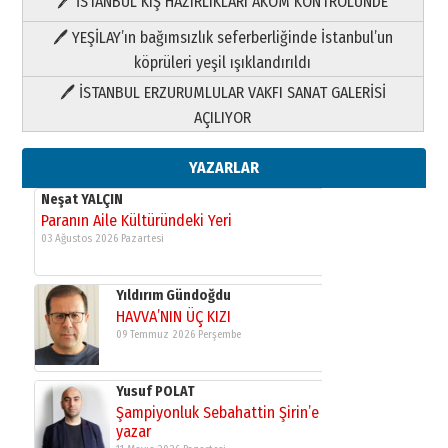
🖊 İSTANBUL KIŞ HAZIRLIKLARI AKOM KONTROLÜNDE
Yıldırım Gündoğdu
HAVVA’NIN ÜÇ KIZI
🖊 YEŞİLAY’ın bağımsızlık seferberliğinde İstanbul’un
09 Temmuz 2026 Perşembe
köprüleri yeşil ışıklandırıldı
🖊 İSTANBUL ERZURUMLULAR VAKFI SANAT GALERİSİ
Yusuf POLAT
AÇILIYOR
Şampiyonluk Sebahattin Şirin’e
yazar
11 Mayıs 2026 Pazartesi
YAZARLAR
Neşat YALÇIN
Paranın Aile Kültüründeki Yeri
03 Ağustos 2026 Pazartesi
Yıldırım Gündoğdu
HAVVA’NIN ÜÇ KIZI
09 Temmuz 2026 Perşembe
Yusuf POLAT
Şampiyonluk Sebahattin Şirin’e
yazar