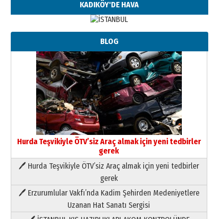
KADIKÖY'DE HAVA
BLOG
Hurda Teşvikiyle ÖTV’siz Araç almak için yeni tedbirler
gerek
🖊 Hurda Teşvikiyle ÖTV’siz Araç almak için yeni tedbirler
Neşat YALÇIN
gerek
Paranın Aile Kültüründeki Yeri
🖊 Erzurumlular Vakfı’nda Kadim Şehirden Medeniyetlere
03 Ağustos 2026 Pazartesi
Uzanan Hat Sanatı Sergisi