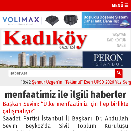
MENÜ ☰
18:42
Şennur Üzgen’in “Tekâmül” Eseri UPSD 2026 Yaz Sergis
menfaatimiz ile ilgili haberler
Başkan Sevim: “Ülke menfaatimiz için hep birlikte
çalışmalıyız”
Saadet Partisi İstanbul İl Başkanı Dr. Abdullah
Sevim Beykoz’da Sivil Toplum Kuruluşu