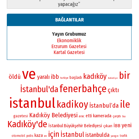
yapacağız”
BAĞLANTILAR
Yayın Grubumuz
Ekonomiklik
Erzurum Gazetesi
Kartal Gazetesi
ve
bir
kadıköy
öldü
ibb
yaralı
başladı
turkiye
Belediye
fenerbahçe
İstanbul'da
çıktı
istanbul
kadikoy
ile
İstanbul’da
Kadıköy Belediyesi
kamerada
etti
gazetesi
çarptı
arac
bu
Kadıköy'de
yeni
İBB
İstanbul Büyükşehir Belediyesi
çıkan
için
İstanbul
istanbulda
kaza
otomobil
polis
trafik
en
yangın