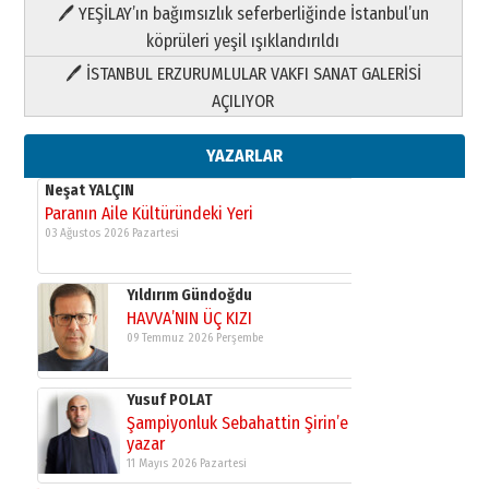
HAVVA’NIN ÜÇ KIZI
🖊 YEŞİLAY’ın bağımsızlık seferberliğinde İstanbul’un
09 Temmuz 2026 Perşembe
köprüleri yeşil ışıklandırıldı
🖊 İSTANBUL ERZURUMLULAR VAKFI SANAT GALERİSİ
Yusuf POLAT
AÇILIYOR
Şampiyonluk Sebahattin Şirin’e
yazar
11 Mayıs 2026 Pazartesi
YAZARLAR
Neşat YALÇIN
Paranın Aile Kültüründeki Yeri
03 Ağustos 2026 Pazartesi
Yıldırım Gündoğdu
HAVVA’NIN ÜÇ KIZI
09 Temmuz 2026 Perşembe
Yusuf POLAT
Şampiyonluk Sebahattin Şirin’e
yazar
11 Mayıs 2026 Pazartesi