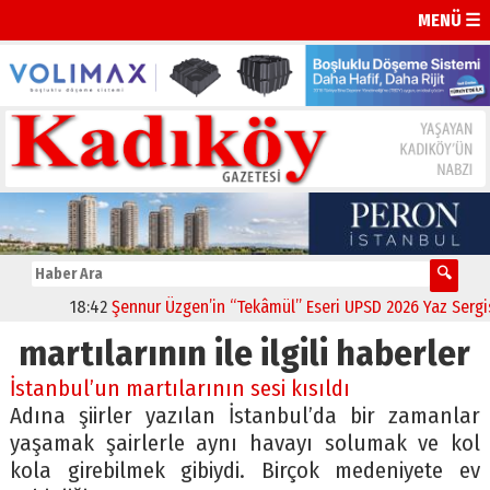
MENÜ ☰
18:42
Şennur Üzgen’in “Tekâmül” Eseri UPSD 2026 Yaz Sergisi’
martılarının ile ilgili haberler
İstanbul’un martılarının sesi kısıldı
Adına şiirler yazılan İstanbul’da bir zamanlar
yaşamak şairlerle aynı havayı solumak ve kol
kola girebilmek gibiydi. Birçok medeniyete ev