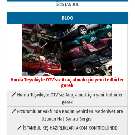
BLOG
Hurda Teşvikiyle ÖTV’siz Araç almak için yeni tedbirler
gerek
🖊 Hurda Teşvikiyle ÖTV’siz Araç almak için yeni tedbirler
Neşat YALÇIN
gerek
Paranın Aile Kültüründeki Yeri
🖊 Erzurumlular Vakfı’nda Kadim Şehirden Medeniyetlere
03 Ağustos 2026 Pazartesi
Uzanan Hat Sanatı Sergisi
🖊 İSTANBUL KIŞ HAZIRLIKLARI AKOM KONTROLÜNDE
Yıldırım Gündoğdu