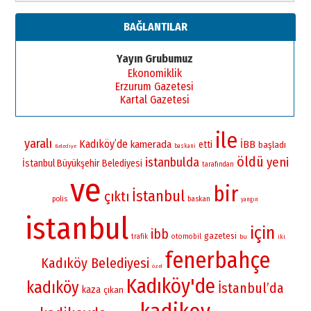
BAĞLANTILAR
Yayın Grubumuz
Ekonomiklik
Erzurum Gazetesi
Kartal Gazetesi
ile
yaralı
Kadıköy’de
kamerada
İBB
etti
başladı
baskani
Belediye
öldü
istanbulda
yeni
İstanbul Büyükşehir Belediyesi
tarafından
ve
bir
İstanbul
çıktı
polis
baskan
yangın
istanbul
için
ibb
gazetesi
otomobil
trafik
bu
iki
fenerbahçe
Kadıköy Belediyesi
özel
Kadıköy'de
kadıköy
İstanbul’da
kaza
çıkan