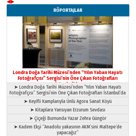
◀
▶
Neşat YALÇIN
RÖPORTAJLAR
Paranın Aile Kültüründeki Yeri
03 Ağustos 2026 Pazartesi
Yıldırım Gündoğdu
HAVVA’NIN ÜÇ KIZI
09 Temmuz 2026 Perşembe
Yusuf POLAT
Şampiyonluk Sebahattin Şirin’e
Londra Doğa Tarihi Müzesi’nden “Yılın Yaban Hayatı
yazar
Fotoğrafçısı” Sergisi’nin Öne Çıkan Fotoğrafları
11 Mayıs 2026 Pazartesi
İstanbul’da
➤ Londra Doğa Tarihi Müzesi’nden “Yılın Yaban Hayatı
Fotoğrafçısı” Sergisi’nin Öne Çıkan Fotoğrafları İstanbul’da
➤ Keyifli Kamplarıyla Ünlü Agora Sanat Köyü
➤ Kitaplara Yansıyan Erzurum Sevdası
➤ Çiçeği Burnunda Yazar Zehra Güngör
➤ Kadem Ekşi “Anadolu yakasının AKM’sini Maltepe’de
yapacağız”