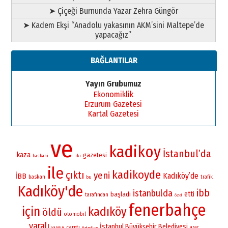
➤ Çiçeği Burnunda Yazar Zehra Güngör
➤ Kadem Ekşi “Anadolu yakasının AKM’sini Maltepe’de
yapacağız”
BAĞLANTILAR
Yayın Grubumuz
Ekonomiklik
Erzurum Gazetesi
Kartal Gazetesi
ve
kadikoy
İstanbul’da
kaza
gazetesi
iki
baskani
ile
kadikoyde
çıktı
yeni
Kadıköy’de
İBB
baskan
bu
trafik
Kadıköy'de
ibb
istanbulda
etti
başladı
tarafından
özel
fenerbahçe
için
kadıköy
öldü
otomobil
yaralı
İstanbul Büyükşehir Belediyesi
çarptı
arac
yangın
Belediye