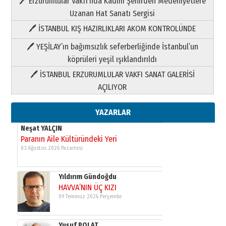
🖊 Erzurumlular Vakfı’nda Kadim Şehirden Medeniyetlere
03 Ağustos 2026 Pazartesi
Uzanan Hat Sanatı Sergisi
🖊 İSTANBUL KIŞ HAZIRLIKLARI AKOM KONTROLÜNDE
Yıldırım Gündoğdu
HAVVA’NIN ÜÇ KIZI
🖊 YEŞİLAY’ın bağımsızlık seferberliğinde İstanbul’un
09 Temmuz 2026 Perşembe
köprüleri yeşil ışıklandırıldı
🖊 İSTANBUL ERZURUMLULAR VAKFI SANAT GALERİSİ
Yusuf POLAT
AÇILIYOR
Şampiyonluk Sebahattin Şirin’e
yazar
11 Mayıs 2026 Pazartesi
YAZARLAR
Neşat YALÇIN
Paranın Aile Kültüründeki Yeri
03 Ağustos 2026 Pazartesi
Yıldırım Gündoğdu
HAVVA’NIN ÜÇ KIZI
09 Temmuz 2026 Perşembe
Yusuf POLAT