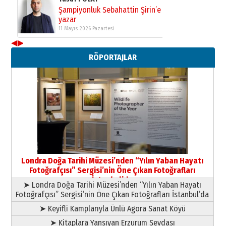
Şampiyonluk Sebahattin Şirin’e
yazar
11 Mayıs 2026 Pazartesi
◀
▶
Neşat YALÇIN
RÖPORTAJLAR
Paranın Aile Kültüründeki Yeri
03 Ağustos 2026 Pazartesi
Yıldırım Gündoğdu
HAVVA’NIN ÜÇ KIZI
09 Temmuz 2026 Perşembe
Yusuf POLAT
Şampiyonluk Sebahattin Şirin’e
Londra Doğa Tarihi Müzesi’nden “Yılın Yaban Hayatı
yazar
Fotoğrafçısı” Sergisi’nin Öne Çıkan Fotoğrafları
11 Mayıs 2026 Pazartesi
İstanbul’da
➤ Londra Doğa Tarihi Müzesi’nden “Yılın Yaban Hayatı
Fotoğrafçısı” Sergisi’nin Öne Çıkan Fotoğrafları İstanbul’da
➤ Keyifli Kamplarıyla Ünlü Agora Sanat Köyü
➤ Kitaplara Yansıyan Erzurum Sevdası