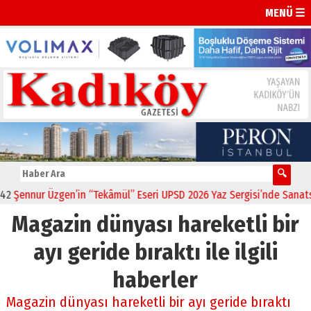
MENÜ ☰
Şennur Üzgen’in “Tekâmül” Eseri UPSD 2026 Yaz Sergisi’nde Sanatsev
Magazin dünyası hareketli bir
ayı geride bıraktı ile ilgili
haberler
Magazin dünyası hareketli bir ayı geride bıraktı