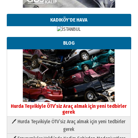
KADIKÖY'DE HAVA
BLOG
Hurda Teşvikiyle ÖTV’siz Araç almak için yeni tedbirler
gerek
🖊 Hurda Teşvikiyle ÖTV’siz Araç almak için yeni tedbirler
Neşat YALÇIN
gerek
Paranın Aile Kültüründeki Yeri